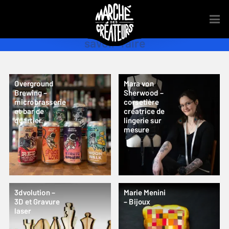
savoir-faire
Overground
Mara von
Brewing –
Sherwood –
microbrasserie
corsetière
et bar de
créatrice de
quartier
lingerie sur
mesure
3dvolution –
Marie Menini
3D et Gravure
– Bijoux
laser