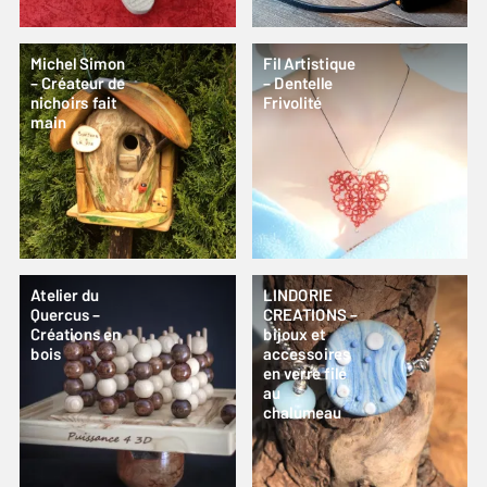
Michel Simon
Fil Artistique
– Créateur de
– Dentelle
nichoirs fait
Frivolité
main
Atelier du
LINDORIE
Quercus –
CREATIONS –
Créations en
bijoux et
bois
accessoires
en verre filé
au
chalumeau