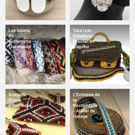
Les Galons
Tata Lolo
de
Créations –
Guillemette –
Crochet en
Tisserande
Trapilho
Anagath’ –
L’Echoppe de
Bijoux
la
d’Occitanie
Noctambule
– Atelier de
tissage