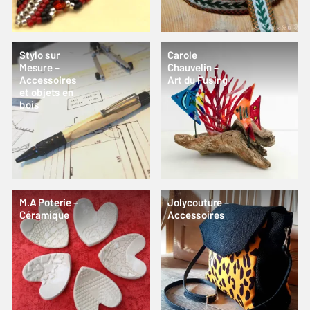
Stylo sur
Carole
Mesure –
Chauvelin –
Accessoires
Art du Fusing
et objets en
bois
M.A Poterie –
Jolycouture –
Céramique
Accessoires