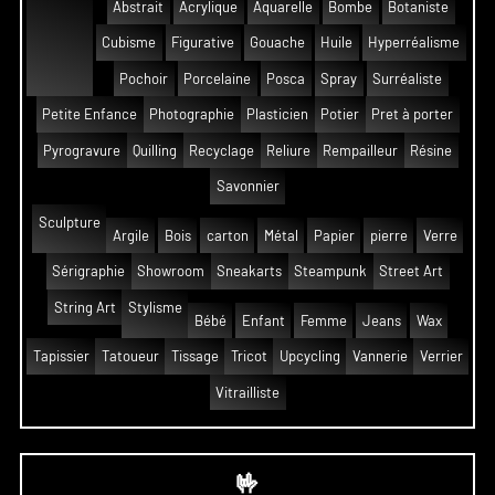
Abstrait
Acrylique
Aquarelle
Bombe
Botaniste
Cubisme
Figurative
Gouache
Huile
Hyperréalisme
Pochoir
Porcelaine
Posca
Spray
Surréaliste
Petite Enfance
Photographie
Plasticien
Potier
Pret à porter
Pyrogravure
Quilling
Recyclage
Reliure
Rempailleur
Résine
Savonnier
Sculpture
Argile
Bois
carton
Métal
Papier
pierre
Verre
Sérigraphie
Showroom
Sneakarts
Steampunk
Street Art
String Art
Stylisme
Bébé
Enfant
Femme
Jeans
Wax
Tapissier
Tatoueur
Tissage
Tricot
Upcycling
Vannerie
Verrier
Vitrailliste
🤟