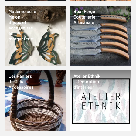
Mademoiselle
Bear Forge –
Melon –
Coutellerie
Bijoux et
Artisanale
accessoires
en
marqueterie
Les Paniers
Atelier Ethnik
de Delia –
– Décoration
Accessoires
d’intérieur