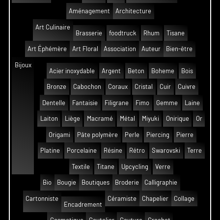
Aménagement
Architecture
Art Culinaire
Brasserie
foodtruck
Rhum
Tisane
Art Éphémère
Art Floral
Association
Auteur
Bien-être
Bijoux
Acier inoxydable
Argent
Beton
Boheme
Bois
Bronze
Cabochon
Coraux
Cristal
Cuir
Cuivre
Dentelle
Fantaisie
Filigrane
Fimo
Gemme
Laine
Laiton
Liège
Macramé
Métal
Miyuki
Onirique
Or
Origami
Pâte polymère
Perle
Piercing
Pierre
Platine
Porcelaine
Résine
Rétro
Swarovski
Terre
Textile
Titane
Upcycling
Verre
Bio
Bougie
Boutiques
Broderie
Calligraphie
Cartonniste
Céramiste
Chapelier
Collage
Encadrement