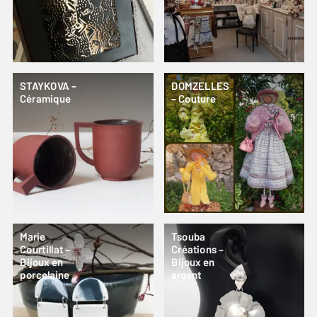
STAYKOVA –
DOMZELLES
Céramique
– Couture
Marie
Tsouba
Courtillat –
Créations –
Bijoux en
Bijoux en
porcelaine
argent