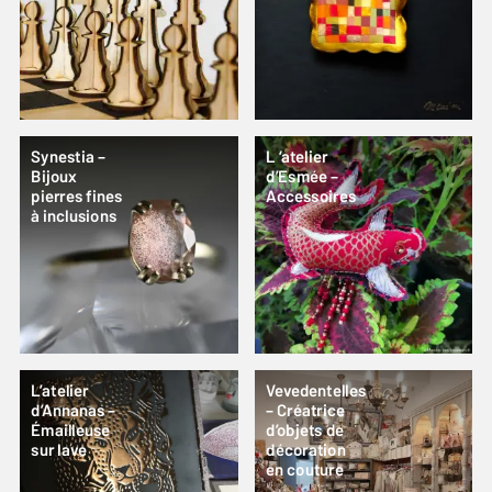
Synestia –
L ‘atelier
Bijoux
d’Esmée –
pierres fines
Accessoires
à inclusions
L’atelier
Vevedentelles
d’Annanas –
– Créatrice
Émailleuse
d’objets de
sur lave
décoration
en couture