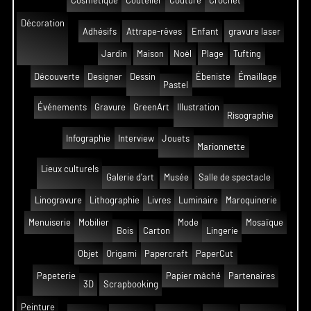
Cosmetique
Coutelier
Couture
Crochet
Décoration
Adhésifs
Attrape-rêves
Enfant
gravure laser
Jardin
Maison
Noël
Plage
Tufting
Découverte
Designer
Dessin
Ébeniste
Émaillage
Pastel
Événements
Gravure
GreenArt
Illustration
Risographie
Infographie
Interview
Jouets
Marionnette
Lieux culturels
Galerie d'art
Musée
Salle de spectacle
Linogravure
Lithographie
Livres
Luminaire
Maroquinerie
Menuiserie
Mobilier
Mode
Mosaïque
Bois
Carton
Lingerie
Objet
Origami
Papercraft
PaperCut
Papeterie
Papier mâché
Partenaires
3D
Scrapbooking
Peinture