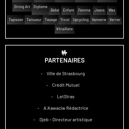
String Art
Stylisme
Bébé
Enfant
Femme
Jeans
Wax
Tapissier
Tatoueur
Tissage
Tricot
Upcycling
Vannerie
Verrier
Vitrailliste
🤟
PARTENAIRES
Ville de Strasbourg
–
Crédit Mutuel
–
LetStras
–
A.Kawaciw Rédactrice
–
Djeb – Directeur artistique
–