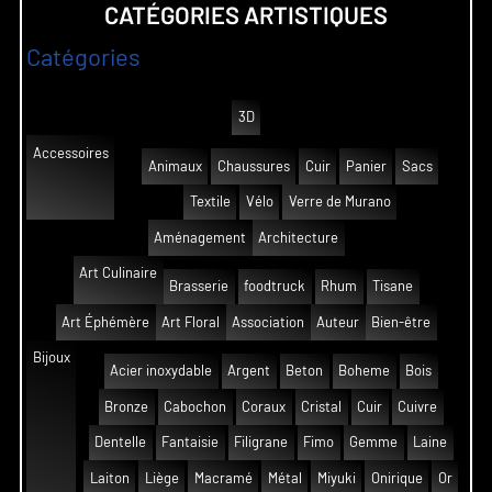
CATÉGORIES ARTISTIQUES
Catégories
3D
Accessoires
Animaux
Chaussures
Cuir
Panier
Sacs
Textile
Vélo
Verre de Murano
Aménagement
Architecture
Art Culinaire
Brasserie
foodtruck
Rhum
Tisane
Art Éphémère
Art Floral
Association
Auteur
Bien-être
Bijoux
Acier inoxydable
Argent
Beton
Boheme
Bois
Bronze
Cabochon
Coraux
Cristal
Cuir
Cuivre
Dentelle
Fantaisie
Filigrane
Fimo
Gemme
Laine
Laiton
Liège
Macramé
Métal
Miyuki
Onirique
Or