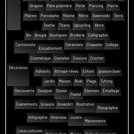
Origami
Pâte polymère
Perle
Piercing
Pierre
Platine
Porcelaine
Résine
Rétro
Swarovski
Terre
Textile
Titane
Upcycling
Verre
Bio
Bougie
Boutiques
Broderie
Calligraphie
Cartonniste
Céramiste
Chapelier
Collage
Encadrement
Cosmetique
Coutelier
Couture
Crochet
Décoration
Adhésifs
Attrape-rêves
Enfant
gravure laser
Jardin
Maison
Noël
Plage
Tufting
Découverte
Designer
Dessin
Ébeniste
Émaillage
Pastel
Événements
Gravure
GreenArt
Illustration
Risographie
Infographie
Interview
Jouets
Marionnette
Lieux culturels