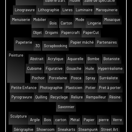
Galerie d'art
Musée
Salle de spectacle
Linogravure
Lithographie
Livres
Luminaire
Maroquinerie
Menuiserie
Mobilier
Mode
Mosaïque
Bois
Carton
Lingerie
Objet
Origami
Papercraft
PaperCut
Papeterie
Papier mâché
Partenaires
3D
Scrapbooking
Peinture
Abstrait
Acrylique
Aquarelle
Bombe
Botaniste
Cubisme
Figurative
Gouache
Huile
Hyperréalisme
Pochoir
Porcelaine
Posca
Spray
Surréaliste
Petite Enfance
Photographie
Plasticien
Potier
Pret à porter
Pyrogravure
Quilling
Recyclage
Reliure
Rempailleur
Résine
Savonnier
Sculpture
Argile
Bois
carton
Métal
Papier
pierre
Verre
Sérigraphie
Showroom
Sneakarts
Steampunk
Street Art