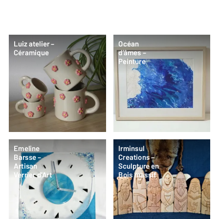
Luiz atelier –
Océan
Céramique
d’âmes –
Peinture
Emeline
Irminsul
Barsse –
Creations –
Artisan
Sculpture en
Verrier d’Art
Bois massif