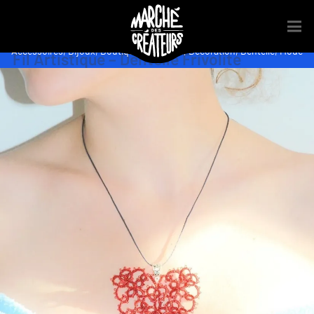
Accessoires
,
Bijoux
,
Boutiques
,
Crochet
,
Décoration
,
Dentelle
,
Mode
Fil Artistique – Dentelle Frivolité