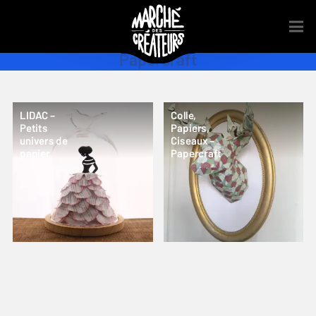
Papercraft
LIDAC –
Colle,
Petits
Papiers,
univers de
Ciseaux –
papier
Papercraft