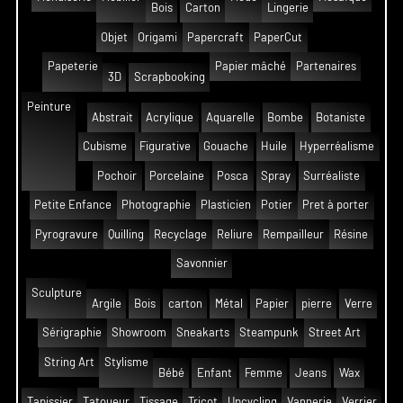
Bois
Carton
Lingerie
Objet
Origami
Papercraft
PaperCut
Papeterie
Papier mâché
Partenaires
3D
Scrapbooking
Peinture
Abstrait
Acrylique
Aquarelle
Bombe
Botaniste
Cubisme
Figurative
Gouache
Huile
Hyperréalisme
Pochoir
Porcelaine
Posca
Spray
Surréaliste
Petite Enfance
Photographie
Plasticien
Potier
Pret à porter
Pyrogravure
Quilling
Recyclage
Reliure
Rempailleur
Résine
Savonnier
Sculpture
Argile
Bois
carton
Métal
Papier
pierre
Verre
Sérigraphie
Showroom
Sneakarts
Steampunk
Street Art
String Art
Stylisme
Bébé
Enfant
Femme
Jeans
Wax
Tapissier
Tatoueur
Tissage
Tricot
Upcycling
Vannerie
Verrier