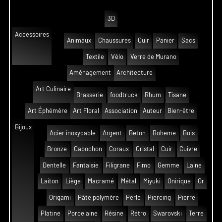
3D
Accessoires
Animaux
Chaussures
Cuir
Panier
Sacs
Textile
Vélo
Verre de Murano
Aménagement
Architecture
Art Culinaire
Brasserie
foodtruck
Rhum
Tisane
Art Éphémère
Art Floral
Association
Auteur
Bien-être
Bijoux
Acier inoxydable
Argent
Beton
Boheme
Bois
Bronze
Cabochon
Coraux
Cristal
Cuir
Cuivre
Dentelle
Fantaisie
Filigrane
Fimo
Gemme
Laine
Laiton
Liège
Macramé
Métal
Miyuki
Onirique
Or
Origami
Pâte polymère
Perle
Piercing
Pierre
Platine
Porcelaine
Résine
Rétro
Swarovski
Terre