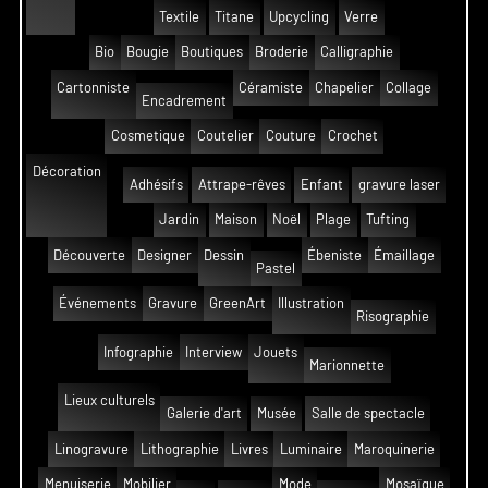
Textile
Titane
Upcycling
Verre
Bio
Bougie
Boutiques
Broderie
Calligraphie
Cartonniste
Céramiste
Chapelier
Collage
Encadrement
Cosmetique
Coutelier
Couture
Crochet
Décoration
Adhésifs
Attrape-rêves
Enfant
gravure laser
Jardin
Maison
Noël
Plage
Tufting
Découverte
Designer
Dessin
Ébeniste
Émaillage
Pastel
Événements
Gravure
GreenArt
Illustration
Risographie
Infographie
Interview
Jouets
Marionnette
Lieux culturels
Galerie d'art
Musée
Salle de spectacle
Linogravure
Lithographie
Livres
Luminaire
Maroquinerie
Menuiserie
Mobilier
Mode
Mosaïque