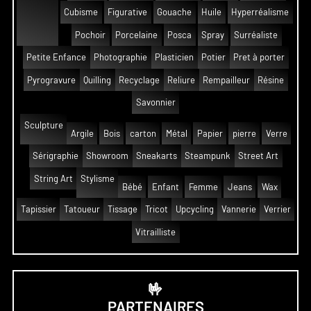
Cubisme
Figurative
Gouache
Huile
Hyperréalisme
Pochoir
Porcelaine
Posca
Spray
Surréaliste
Petite Enfance
Photographie
Plasticien
Potier
Pret à porter
Pyrogravure
Quilling
Recyclage
Reliure
Rempailleur
Résine
Savonnier
Sculpture
Argile
Bois
carton
Métal
Papier
pierre
Verre
Sérigraphie
Showroom
Sneakarts
Steampunk
Street Art
String Art
Stylisme
Bébé
Enfant
Femme
Jeans
Wax
Tapissier
Tatoueur
Tissage
Tricot
Upcycling
Vannerie
Verrier
Vitrailliste
🤟
PARTENAIRES