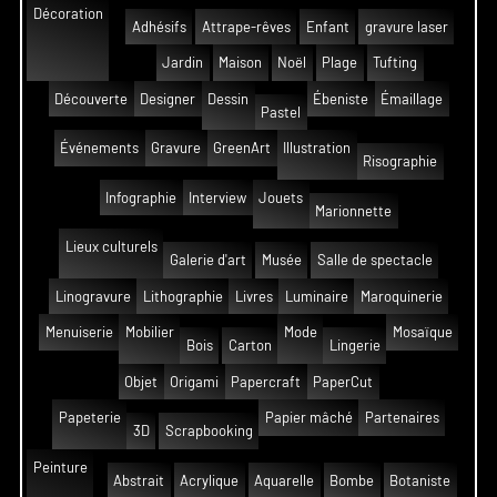
Décoration
Adhésifs
Attrape-rêves
Enfant
gravure laser
Jardin
Maison
Noël
Plage
Tufting
Découverte
Designer
Dessin
Ébeniste
Émaillage
Pastel
Événements
Gravure
GreenArt
Illustration
Risographie
Infographie
Interview
Jouets
Marionnette
Lieux culturels
Galerie d'art
Musée
Salle de spectacle
Linogravure
Lithographie
Livres
Luminaire
Maroquinerie
Menuiserie
Mobilier
Mode
Mosaïque
Bois
Carton
Lingerie
Objet
Origami
Papercraft
PaperCut
Papeterie
Papier mâché
Partenaires
3D
Scrapbooking
Peinture
Abstrait
Acrylique
Aquarelle
Bombe
Botaniste