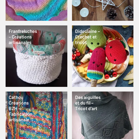
Franfreluches
Didoulaine –
– Créations
Crochet et
artisanales
tricot
Cathou
Des aiguilles
Créations
et du fil –
BZH –
Tricot d’art
Fabrication
artisanale