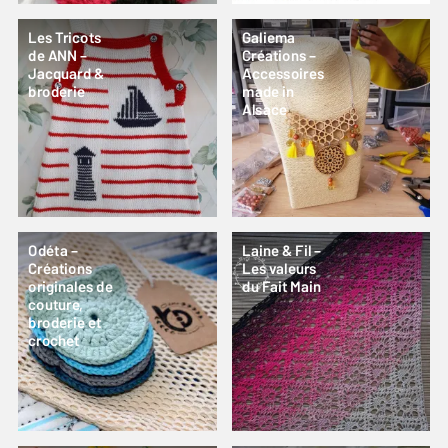
Les Tricots
Galiema
de ANN –
Créations –
Jacquard &
Accessoires
broderie
made in
Alsace
Odéta –
Laine & Fil –
Créations
Les valeurs
originales de
du Fait Main
couture,
broderie et
crochet