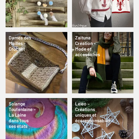
Dames des
Zaituna
Mailles –
Création –
Crochet
Mode et
accessoires
Solange
Léléo –
Toutenlaine –
Créations
La Laine
uniques et
dans tous
écoresponsables
ses états