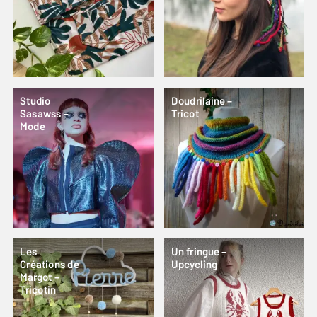
Studio
Doudrilaine –
Sasawss –
Tricot
Mode
Les
Un fringue –
Créations de
Upcycling
Margot –
Tricotin