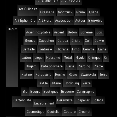
Aménagement
Architecture
Art Culinaire
Brasserie
foodtruck
Rhum
Tisane
Art Éphémère
Art Floral
Association
Auteur
Bien-être
Bijoux
Acier inoxydable
Argent
Beton
Boheme
Bois
Bronze
Cabochon
Coraux
Cristal
Cuir
Cuivre
Dentelle
Fantaisie
Filigrane
Fimo
Gemme
Laine
Laiton
Liège
Macramé
Métal
Miyuki
Onirique
Or
Origami
Pâte polymère
Perle
Piercing
Pierre
Platine
Porcelaine
Résine
Rétro
Swarovski
Terre
Textile
Titane
Upcycling
Verre
Bio
Bougie
Boutiques
Broderie
Calligraphie
Cartonniste
Céramiste
Chapelier
Collage
Encadrement
Cosmetique
Coutelier
Couture
Crochet