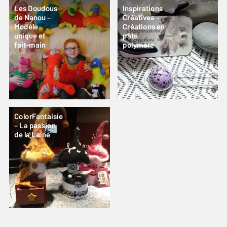
Les Doudous
Inspirations
de Nanou –
Créatives –
Modèle
Créations en
unique et
pâte
fait-main
polymère
ColorFantaisie
– La passion
de la Laine