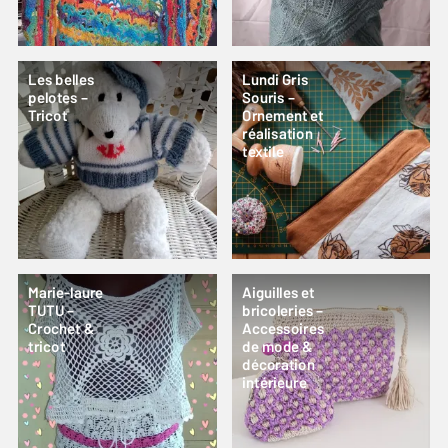
Les belles
Lundi Gris
pelotes –
Souris –
Tricot
Ornement et
réalisation
textile
Marie-laure
Aiguilles et
TUTU –
bricoleries –
Crochet &
Accessoires
tricot
de mode &
décoration
intérieure