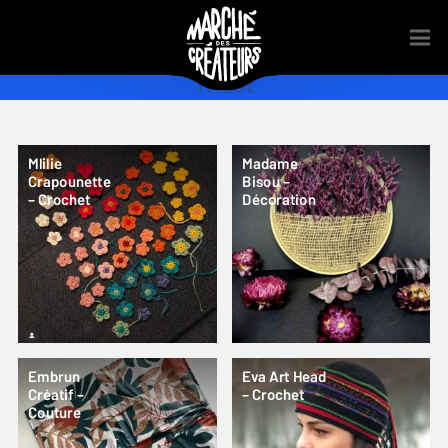
Tricot
Mlilie
Madame
Crapounette
Bisou –
– Crochet
Décoration
Embrun
Eva Art Head
Créatif –
– Crochet
Couture