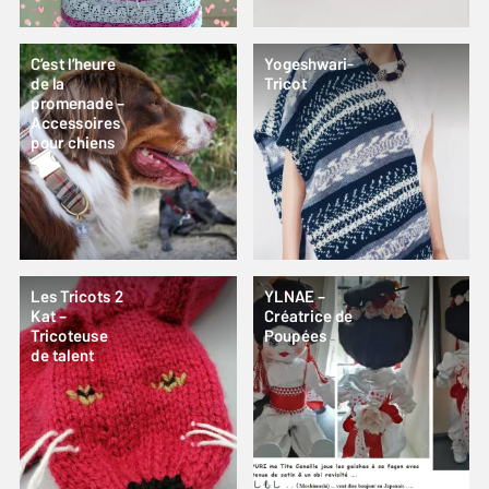
C’est l’heure
Yogeshwari-
de la
Tricot
promenade –
Accessoires
pour chiens
Les Tricots 2
YLNAE –
Kat –
Créatrice de
Tricoteuse
Poupées
de talent