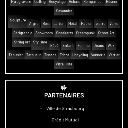
Pyrogravure
Quilling
Recyclage
Reliure
Rempailleur
Résine
Savonnier
Sculpture
Argile
Bois
carton
Métal
Papier
pierre
Verre
Sérigraphie
Showroom
Sneakarts
Steampunk
Street Art
String Art
Stylisme
Bébé
Enfant
Femme
Jeans
Wax
Tapissier
Tatoueur
Tissage
Tricot
Upcycling
Vannerie
Verrier
Vitrailliste
🤟
PARTENAIRES
Ville de Strasbourg
–
Crédit Mutuel
–