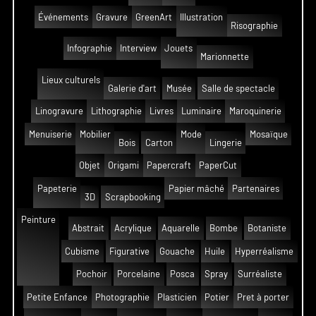
Événements
Gravure
GreenArt
Illustration
Risographie
Infographie
Interview
Jouets
Marionnette
Lieux culturels
Galerie d'art
Musée
Salle de spectacle
Linogravure
Lithographie
Livres
Luminaire
Maroquinerie
Menuiserie
Mobilier
Mode
Mosaïque
Bois
Carton
Lingerie
Objet
Origami
Papercraft
PaperCut
Papeterie
Papier mâché
Partenaires
3D
Scrapbooking
Peinture
Abstrait
Acrylique
Aquarelle
Bombe
Botaniste
Cubisme
Figurative
Gouache
Huile
Hyperréalisme
Pochoir
Porcelaine
Posca
Spray
Surréaliste
Petite Enfance
Photographie
Plasticien
Potier
Pret à porter