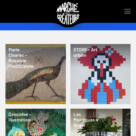
Mosaïque
Marie
STORK – Art
Cloarec –
urbain
Mosaïste
Plasticienne
Dessirêve –
Les
Illustration
Mosaïques à
Roger