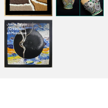
Joëlle Talpin
– Créations
en Mosaïque