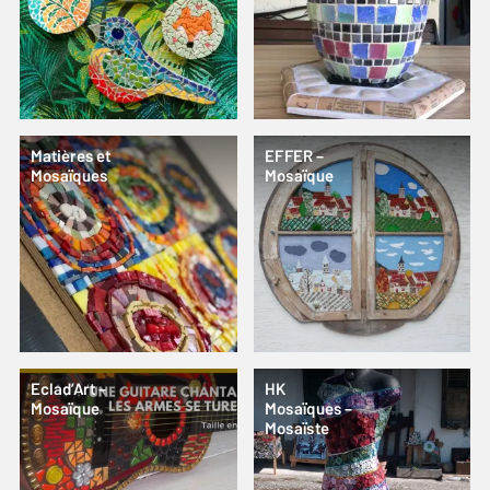
Matières et
EFFER –
Mosaïques
Mosaïque
Eclad’Art –
HK
Mosaïque
Mosaïques –
Mosaïste