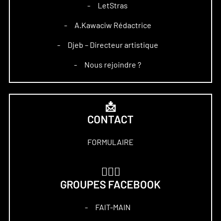
LetStras
–
A.Kawaciw Rédactrice
–
Djeb – Directeur artistique
–
Nous rejoindre ?
–
📩
CONTACT
FORMULAIRE
🏋🏻‍♀️
GROUPES FACEBOOK
FAIT-MAIN
–