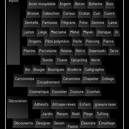
Bijoux
Acier inoxydable
Argent
Beton
Boheme
Bois
Bronze
Cabochon
Coraux
Cristal
Cuir
Cuivre
Dentelle
Fantaisie
Filigrane
Fimo
Gemme
Laine
Laiton
Liège
Macramé
Métal
Miyuki
Onirique
Or
Origami
Pâte polymère
Perle
Piercing
Pierre
Platine
Porcelaine
Résine
Rétro
Swarovski
Terre
Textile
Titane
Upcycling
Verre
Bio
Bougie
Boutiques
Broderie
Calligraphie
Cartonniste
Céramiste
Chapelier
Collage
Encadrement
Cosmetique
Coutelier
Couture
Crochet
Décoration
Adhésifs
Attrape-rêves
Enfant
gravure laser
Jardin
Maison
Noël
Plage
Tufting
Découverte
Designer
Dessin
Ébeniste
Émaillage
Pastel