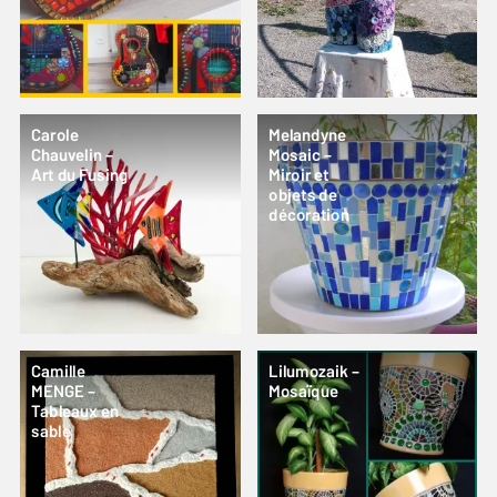
Carole
Melandyne
Chauvelin –
Mosaic –
Art du Fusing
Miroir et
objets de
décoration
Camille
Lilumozaik –
MENGE –
Mosaïque
Tableaux en
sable