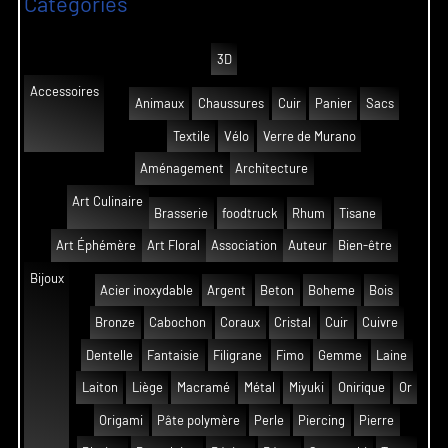
Catégories
3D
Accessoires
Animaux
Chaussures
Cuir
Panier
Sacs
Textile
Vélo
Verre de Murano
Aménagement
Architecture
Art Culinaire
Brasserie
foodtruck
Rhum
Tisane
Art Éphémère
Art Floral
Association
Auteur
Bien-être
Bijoux
Acier inoxydable
Argent
Beton
Boheme
Bois
Bronze
Cabochon
Coraux
Cristal
Cuir
Cuivre
Dentelle
Fantaisie
Filigrane
Fimo
Gemme
Laine
Laiton
Liège
Macramé
Métal
Miyuki
Onirique
Or
Origami
Pâte polymère
Perle
Piercing
Pierre