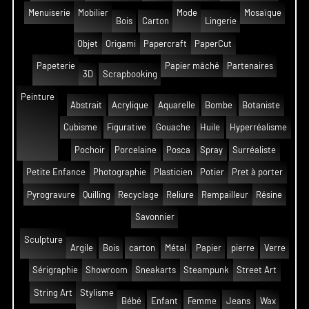
Menuiserie
Mobilier
Mode
Mosaïque
Bois
Carton
Lingerie
Objet
Origami
Papercraft
PaperCut
Papeterie
Papier mâché
Partenaires
3D
Scrapbooking
Peinture
Abstrait
Acrylique
Aquarelle
Bombe
Botaniste
Cubisme
Figurative
Gouache
Huile
Hyperréalisme
Pochoir
Porcelaine
Posca
Spray
Surréaliste
Petite Enfance
Photographie
Plasticien
Potier
Pret à porter
Pyrogravure
Quilling
Recyclage
Reliure
Rempailleur
Résine
Savonnier
Sculpture
Argile
Bois
carton
Métal
Papier
pierre
Verre
Sérigraphie
Showroom
Sneakarts
Steampunk
Street Art
String Art
Stylisme
Bébé
Enfant
Femme
Jeans
Wax