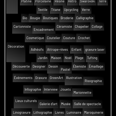
Platine
Porcelaine
Résine
Rétro
Swarovski
Terre
Textile
Titane
Upcycling
Verre
Bio
Bougie
Boutiques
Broderie
Calligraphie
Cartonniste
Céramiste
Chapelier
Collage
Encadrement
Cosmetique
Coutelier
Couture
Crochet
Décoration
Adhésifs
Attrape-rêves
Enfant
gravure laser
Jardin
Maison
Noël
Plage
Tufting
Découverte
Designer
Dessin
Ébeniste
Émaillage
Pastel
Événements
Gravure
GreenArt
Illustration
Risographie
Infographie
Interview
Jouets
Marionnette
Lieux culturels
Galerie d'art
Musée
Salle de spectacle
Linogravure
Lithographie
Livres
Luminaire
Maroquinerie