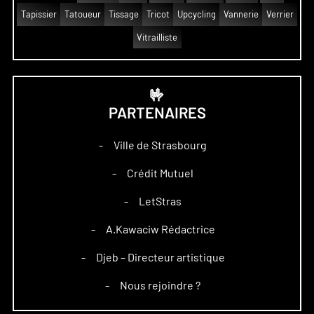
Tapissier
Tatoueur
Tissage
Tricot
Upcycling
Vannerie
Verrier
Vitrailliste
🤟
PARTENAIRES
Ville de Strasbourg
–
Crédit Mutuel
–
LetStras
–
A.Kawaciw Rédactrice
–
Djeb – Directeur artistique
–
Nous rejoindre ?
–