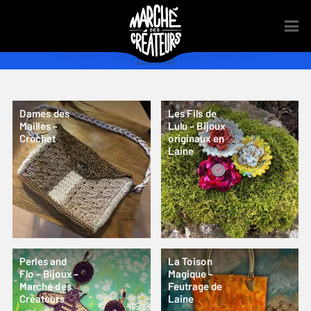
Laine
Dames des
Les Fils de
Mailles –
Lulu – Bijoux
Crochet
originaux en
Laine
Perles and
La Toison
Flo – Bijoux –
Magique –
Marché des
Feutrage de
Créateurs
Laine