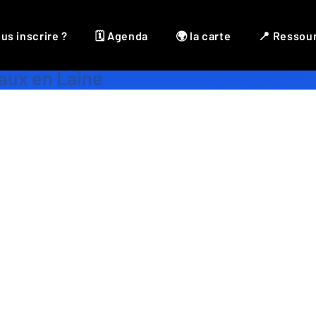
us inscrire ?
🗓 Agenda
🌍 la carte
📍 Ressou
Bijoux
,
Bois
,
Laine
,
Perle
,
Pierre
,
Résine
,
Verre
naux en Laine