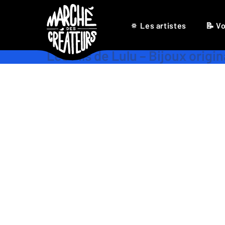
🔅 Les artistes
📝 Vo
Les Fils de Lulu – Bijoux origi