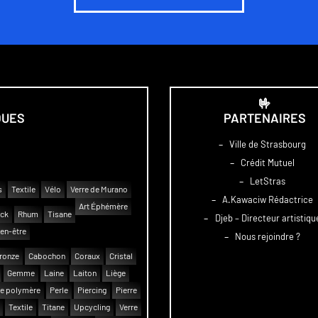
🤟
QUES
PARTENAIRES
–
Ville de Strasbourg
–
Crédit Mutuel
–
LetStras
s
Textile
Vélo
Verre de Murano
–
A.Kawaciw Rédactrice
Art Éphémère
uck
Rhum
Tisane
–
Djeb – Directeur artistiqu
en-être
–
Nous rejoindre ?
ronze
Cabochon
Coraux
Cristal
Gemme
Laine
Laiton
Liège
e polymère
Perle
Piercing
Pierre
Textile
Titane
Upcycling
Verre