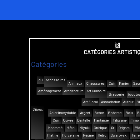
🙌
CATÉGORIES ARTISTI
Catégories
3D
Accessoires
Animaux
Chaussures
Cuir
Panier
Sac
Aménagement
Architecture
Art Culinaire
Brasserie
foodtr
Art Floral
Association
Auteur
Bi
Bijoux
Acier inoxydable
Argent
Beton
Boheme
Bois
B
Cuir
Cuivre
Dentelle
Fantaisie
Filigrane
Fimo
Macramé
Métal
Miyuki
Onirique
Or
Origami
Pât
Platine
Porcelaine
Résine
Rétro
Swarovski
Terre