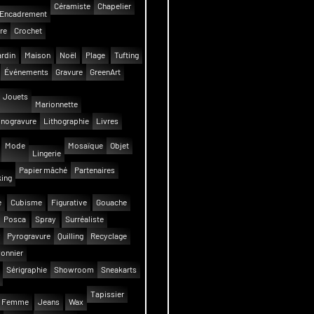
Céramiste
Chapelier
Encadrement
re
Crochet
rdin
Maison
Noël
Plage
Tufting
Événements
Gravure
GreenArt
Jouets
Marionnette
inogravure
Lithographie
Livres
Mode
Mosaïque
Objet
Lingerie
Papier mâché
Partenaires
ing
e
Cubisme
Figurative
Gouache
Posca
Spray
Surréaliste
Pyrogravure
Quilling
Recyclage
onnier
Sérigraphie
Showroom
Sneakarts
Tapissier
Femme
Jeans
Wax