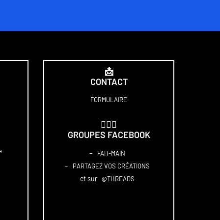
📩
CONTACT
FORMULAIRE
🏋🏻‍♀️
GROUPES FACEBOOK
e
–
FAIT-MAIN
–
PARTAGEZ VOS CRÉATIONS
et sur
@THREADS