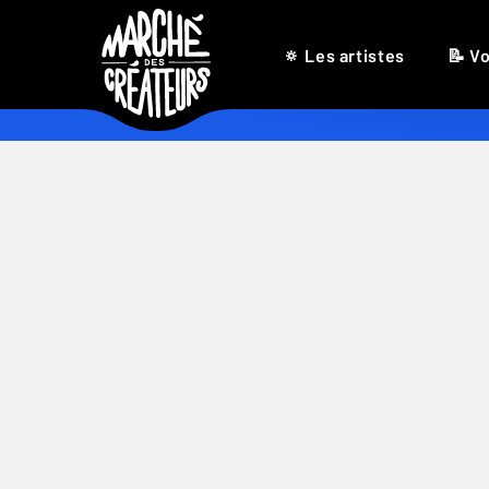
🔅 Les artistes
📝 Vo