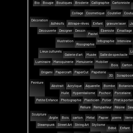
Bio
Bougie
Boutiques
Broderie
Calligraphie
Cartonniste
Collage
Cosmetique
Coutelier
Coutu
Décoration
Adhésifs
Attrape-rêves
Enfant
gravure laser
Ja
Découverte
Designer
Dessin
Ébeniste
Émaillage
Pastel
Illustration
Infographie
Interview
Risographie
Lieux culturels
L
Galerie d'art
Musée
Salle de spectacle
Luminaire
Maroquinerie
Menuiserie
Mobilier
Bois
Carton
Origami
Papercraft
PaperCut
Papeterie
3D
Scrapbook
Peinture
Abstrait
Acrylique
Aquarelle
Bombe
Botanist
Huile
Hyperréalisme
Pochoir
Porcelaine
Petite Enfance
Photographie
Plasticien
Potier
Pret à porter
Reliure
Rempailleur
Résine
Sav
Sculpture
Argile
Bois
carton
Métal
Papier
pierre
Verre
Steampunk
Street Art
String Art
Stylisme
Bébé
Enfant