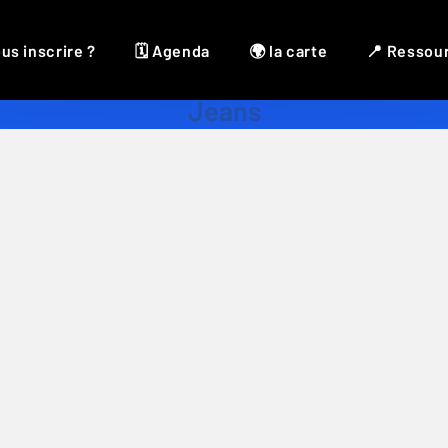
us inscrire ?
🗓 Agenda
🌍 la carte
📍 Ressou
Jeans