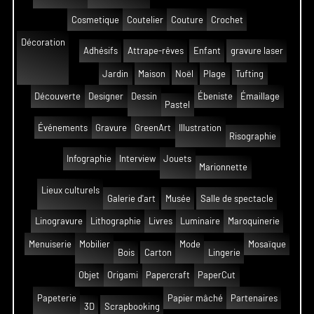
Cosmetique
Coutelier
Couture
Crochet
Décoration
Adhésifs
Attrape-rêves
Enfant
gravure laser
Jardin
Maison
Noël
Plage
Tufting
Découverte
Designer
Dessin
Ébeniste
Émaillage
Pastel
Événements
Gravure
GreenArt
Illustration
Risographie
Infographie
Interview
Jouets
Marionnette
Lieux culturels
Galerie d'art
Musée
Salle de spectacle
Linogravure
Lithographie
Livres
Luminaire
Maroquinerie
Menuiserie
Mobilier
Mode
Mosaïque
Bois
Carton
Lingerie
Objet
Origami
Papercraft
PaperCut
Papeterie
Papier mâché
Partenaires
3D
Scrapbooking