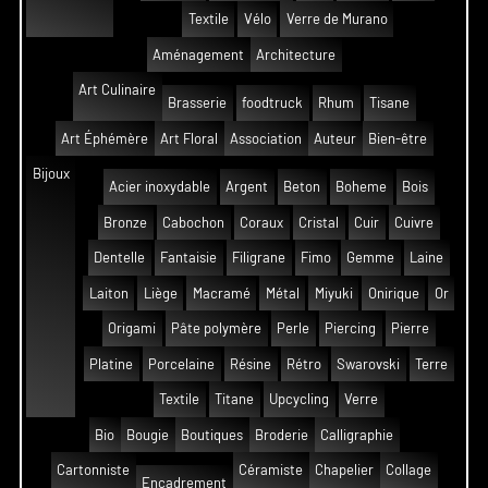
Textile
Vélo
Verre de Murano
Aménagement
Architecture
Art Culinaire
Brasserie
foodtruck
Rhum
Tisane
Art Éphémère
Art Floral
Association
Auteur
Bien-être
Bijoux
Acier inoxydable
Argent
Beton
Boheme
Bois
Bronze
Cabochon
Coraux
Cristal
Cuir
Cuivre
Dentelle
Fantaisie
Filigrane
Fimo
Gemme
Laine
Laiton
Liège
Macramé
Métal
Miyuki
Onirique
Or
Origami
Pâte polymère
Perle
Piercing
Pierre
Platine
Porcelaine
Résine
Rétro
Swarovski
Terre
Textile
Titane
Upcycling
Verre
Bio
Bougie
Boutiques
Broderie
Calligraphie
Cartonniste
Céramiste
Chapelier
Collage
Encadrement