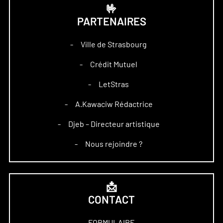
🤟
PARTENAIRES
Ville de Strasbourg
–
Crédit Mutuel
–
LetStras
–
A.Kawaciw Rédactrice
–
Djeb – Directeur artistique
–
Nous rejoindre ?
–
📩
CONTACT
FORMULAIRE