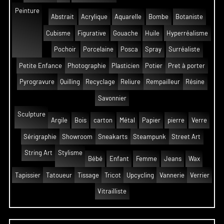
Peinture
Abstrait
Acrylique
Aquarelle
Bombe
Botaniste
Cubisme
Figurative
Gouache
Huile
Hyperréalisme
Pochoir
Porcelaine
Posca
Spray
Surréaliste
Petite Enfance
Photographie
Plasticien
Potier
Pret à porter
Pyrogravure
Quilling
Recyclage
Reliure
Rempailleur
Résine
Savonnier
Sculpture
Argile
Bois
carton
Métal
Papier
pierre
Verre
Sérigraphie
Showroom
Sneakarts
Steampunk
Street Art
String Art
Stylisme
Bébé
Enfant
Femme
Jeans
Wax
Tapissier
Tatoueur
Tissage
Tricot
Upcycling
Vannerie
Verrier
Vitrailliste