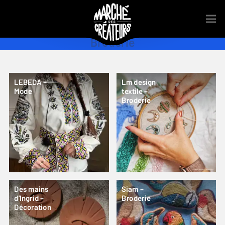
Broderie
LEBEDA –
Lm design
Mode
textile –
Broderie
Des mains
Siam –
d’Ingrid –
Broderie
Décoration