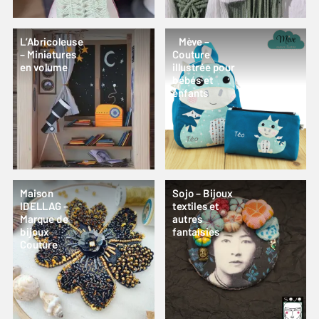
L’Abricoleuse
Mève –
– Miniatures
Couture
en volume
illustrée pour
bébés et
enfants
Maison
Sojo – Bijoux
IDELLAG –
textiles et
Marque de
autres
bijoux
fantaisies
Couture