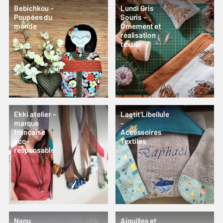
Bebichkou –
Lundi Gris
Poupées du
Souris –
monde
Ornement et
réalisation
textile
Ekki atelier –
Laetit’Libellule
marque
–
française
Accessoires
éco-
Textiles
responsable
Nanu
Aiguilles et