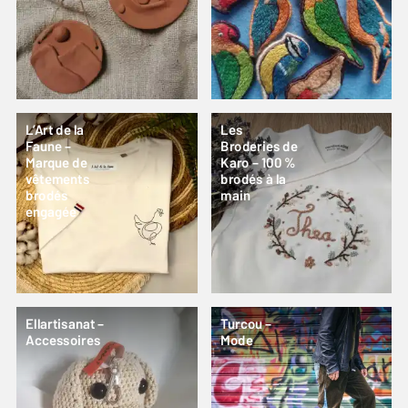
L’Art de la
Les
Faune –
Broderies de
Marque de
Karo – 100 %
vêtements
brodés à la
brodés
main
engagée
Ellartisanat –
Turcou –
Accessoires
Mode