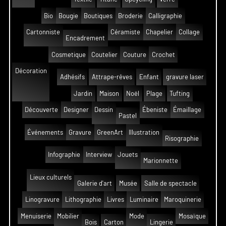
Bio
Bougie
Boutiques
Broderie
Calligraphie
Cartonniste
Céramiste
Chapelier
Collage
Encadrement
Cosmetique
Coutelier
Couture
Crochet
Décoration
Adhésifs
Attrape-rêves
Enfant
gravure laser
Jardin
Maison
Noël
Plage
Tufting
Découverte
Designer
Dessin
Ébeniste
Émaillage
Pastel
Événements
Gravure
GreenArt
Illustration
Risographie
Infographie
Interview
Jouets
Marionnette
Lieux culturels
Galerie d'art
Musée
Salle de spectacle
Linogravure
Lithographie
Livres
Luminaire
Maroquinerie
Menuiserie
Mobilier
Mode
Mosaïque
Bois
Carton
Lingerie