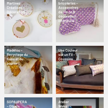
Martinez
bricoleries –
Créations –
Accessoires
Décoration
de mode &
décoration
intérieure
Madélou –
Une Couleur
Recyclage du
sur un Fil –
tissu et du
Coussins
papier
SOPAUPERA
Atelier
– Objets
Waksu –