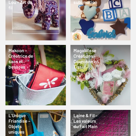
Lou – Art du
sublimation
fil
Makoon –
MagaliRose
Créatrice de
Créations –
sacs et
Couronne en
besaces
Tissu
L’Unique
Laine & Fil –
Friandise –
Les valeurs
Objets
du Fait Main
uniques