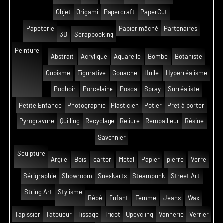
Objet
Origami
Papercraft
PaperCut
Papeterie
Papier mâché
Partenaires
3D
Scrapbooking
Peinture
Abstrait
Acrylique
Aquarelle
Bombe
Botaniste
Cubisme
Figurative
Gouache
Huile
Hyperréalisme
Pochoir
Porcelaine
Posca
Spray
Surréaliste
Petite Enfance
Photographie
Plasticien
Potier
Pret à porter
Pyrogravure
Quilling
Recyclage
Reliure
Rempailleur
Résine
Savonnier
Sculpture
Argile
Bois
carton
Métal
Papier
pierre
Verre
Sérigraphie
Showroom
Sneakarts
Steampunk
Street Art
String Art
Stylisme
Bébé
Enfant
Femme
Jeans
Wax
Tapissier
Tatoueur
Tissage
Tricot
Upcycling
Vannerie
Verrier