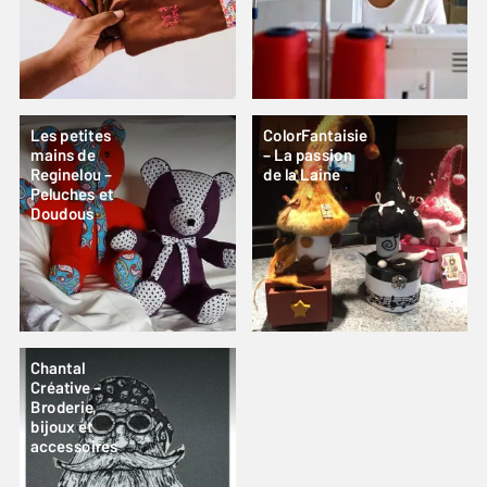
Les petites
ColorFantaisie
mains de
– La passion
Reginelou –
de la Laine
Peluches et
Doudous
Chantal
Créative –
Broderie,
bijoux et
accessoires