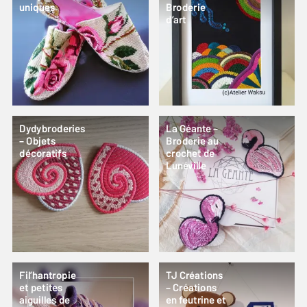
uniques
Broderie
d’art
Dydybroderies
La Géante –
– Objets
Broderie au
décoratifs
crochet de
Lunéville
Fil’hantropie
TJ Créations
et petites
– Créations
aiguilles de
en feutrine et