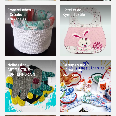
Franfreluches
L’atelier de
– Créations
Kym – Textile
artisanales
Molkdesign –
Cé.superstudio
ART TEXTILE
– Créations
CONTEMPORAIN
textiles