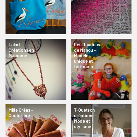
Lalart –
Les Doudous
Créations en
de Nanou –
Macramé
Modèle
unique et
fait-main
Milie Créas –
T-Quetsch
Couturière
créations –
Mode et
stylisme