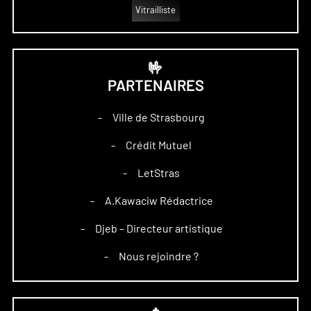
Vitrailliste
🤟
PARTENAIRES
Ville de Strasbourg
–
Crédit Mutuel
–
LetStras
–
A.Kawaciw Rédactrice
–
Djeb – Directeur artistique
–
Nous rejoindre ?
–