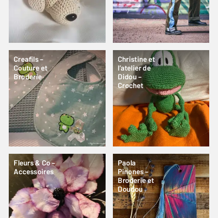
Creafils –
Christine et
Couture et
l’atelier de
Broderie
Didou –
Crochet
Fleurs & Co –
Paola
Accessoires
Pinones –
Broderie et
Doudou