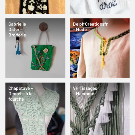
Gabrielle
Delph’Créationsfr
Oster –
– Mode
Broderie
Chapotave –
VH Tissages
Dentelle à la
– Macramé
fourche