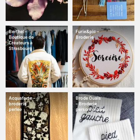
Berthel –
Furie&pic –
Boutique de
Broderie
Créateurs à
Strasbourg
Acquaforte –
Brode Ouais
broderie
– Broderie
perlée
personnalisée