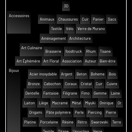
3D
Accessoires
Animaux
Chaussures
Cuir
Panier
Sacs
Textile
Vélo
Verre de Murano
Aménagement
Architecture
Art Culinaire
Brasserie
foodtruck
Rhum
Tisane
Art Éphémère
Art Floral
Association
Auteur
Bien-être
Bijoux
Acier inoxydable
Argent
Beton
Boheme
Bois
Bronze
Cabochon
Coraux
Cristal
Cuir
Cuivre
Dentelle
Fantaisie
Filigrane
Fimo
Gemme
Laine
Laiton
Liège
Macramé
Métal
Miyuki
Onirique
Or
Origami
Pâte polymère
Perle
Piercing
Pierre
Platine
Porcelaine
Résine
Rétro
Swarovski
Terre
Textile
Titane
Upcycling
Verre