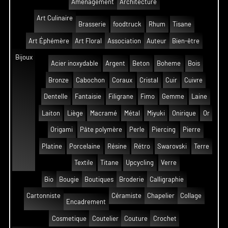
Aménagement
Architecture
Art Culinaire
Brasserie
foodtruck
Rhum
Tisane
Art Éphémère
Art Floral
Association
Auteur
Bien-être
Bijoux
Acier inoxydable
Argent
Beton
Boheme
Bois
Bronze
Cabochon
Coraux
Cristal
Cuir
Cuivre
Dentelle
Fantaisie
Filigrane
Fimo
Gemme
Laine
Laiton
Liège
Macramé
Métal
Miyuki
Onirique
Or
Origami
Pâte polymère
Perle
Piercing
Pierre
Platine
Porcelaine
Résine
Rétro
Swarovski
Terre
Textile
Titane
Upcycling
Verre
Bio
Bougie
Boutiques
Broderie
Calligraphie
Cartonniste
Céramiste
Chapelier
Collage
Encadrement
Cosmetique
Coutelier
Couture
Crochet