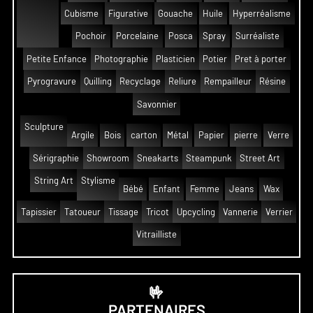
Cubisme
Figurative
Gouache
Huile
Hyperréalisme
Pochoir
Porcelaine
Posca
Spray
Surréaliste
Petite Enfance
Photographie
Plasticien
Potier
Pret à porter
Pyrogravure
Quilling
Recyclage
Reliure
Rempailleur
Résine
Savonnier
Sculpture
Argile
Bois
carton
Métal
Papier
pierre
Verre
Sérigraphie
Showroom
Sneakarts
Steampunk
Street Art
String Art
Stylisme
Bébé
Enfant
Femme
Jeans
Wax
Tapissier
Tatoueur
Tissage
Tricot
Upcycling
Vannerie
Verrier
Vitrailliste
🤟
PARTENAIRES