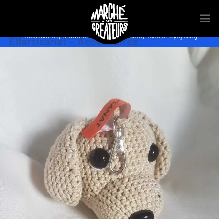
Accessoires
,
Broderie
,
Couture
,
Crochet
,
Textile
,
Upcycling
Ellartisanat – Accessoires