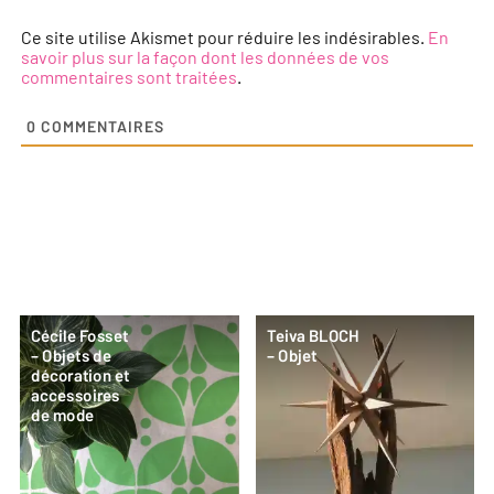
Ce site utilise Akismet pour réduire les indésirables.
En
savoir plus sur la façon dont les données de vos
commentaires sont traitées
.
0
COMMENTAIRES
Cécile Fosset
Teiva BLOCH
– Objets de
– Objet
décoration et
accessoires
de mode