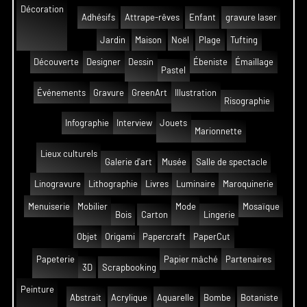
Décoration
Adhésifs
Attrape-rêves
Enfant
gravure laser
Jardin
Maison
Noël
Plage
Tufting
Découverte
Designer
Dessin
Ébeniste
Émaillage
Pastel
Événements
Gravure
GreenArt
Illustration
Risographie
Infographie
Interview
Jouets
Marionnette
Lieux culturels
Galerie d'art
Musée
Salle de spectacle
Linogravure
Lithographie
Livres
Luminaire
Maroquinerie
Menuiserie
Mobilier
Mode
Mosaïque
Bois
Carton
Lingerie
Objet
Origami
Papercraft
PaperCut
Papeterie
Papier mâché
Partenaires
3D
Scrapbooking
Peinture
Abstrait
Acrylique
Aquarelle
Bombe
Botaniste