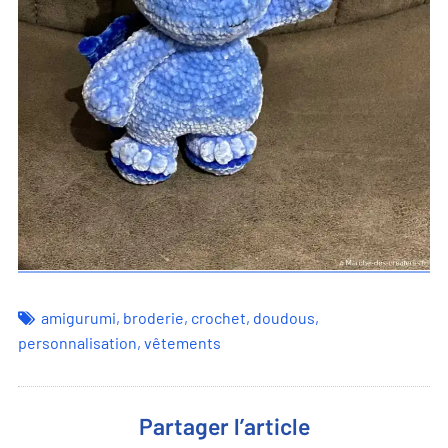
amigurumi
,
broderie
,
crochet
,
doudous
,
personnalisation
,
vêtements
Partager l’article