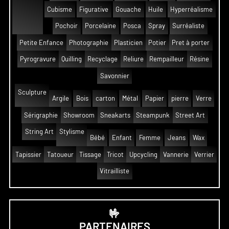
Cubisme
Figurative
Gouache
Huile
Hyperréalisme
Pochoir
Porcelaine
Posca
Spray
Surréaliste
Petite Enfance
Photographie
Plasticien
Potier
Pret à porter
Pyrogravure
Quilling
Recyclage
Reliure
Rempailleur
Résine
Savonnier
Sculpture
Argile
Bois
carton
Métal
Papier
pierre
Verre
Sérigraphie
Showroom
Sneakarts
Steampunk
Street Art
String Art
Stylisme
Bébé
Enfant
Femme
Jeans
Wax
Tapissier
Tatoueur
Tissage
Tricot
Upcycling
Vannerie
Verrier
Vitrailliste
🤟
PARTENAIRES