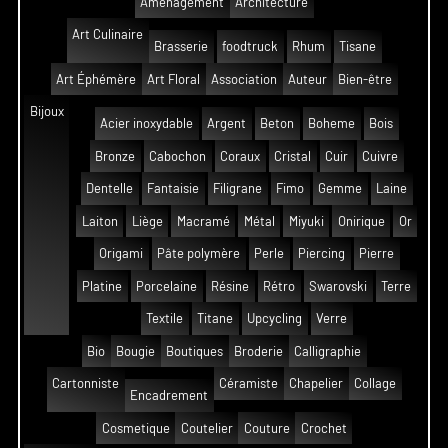
Aménagement
Architecture
Art Culinaire
Brasserie
foodtruck
Rhum
Tisane
Art Éphémère
Art Floral
Association
Auteur
Bien-être
Bijoux
Acier inoxydable
Argent
Beton
Boheme
Bois
Bronze
Cabochon
Coraux
Cristal
Cuir
Cuivre
Dentelle
Fantaisie
Filigrane
Fimo
Gemme
Laine
Laiton
Liège
Macramé
Métal
Miyuki
Onirique
Or
Origami
Pâte polymère
Perle
Piercing
Pierre
Platine
Porcelaine
Résine
Rétro
Swarovski
Terre
Textile
Titane
Upcycling
Verre
Bio
Bougie
Boutiques
Broderie
Calligraphie
Cartonniste
Céramiste
Chapelier
Collage
Encadrement
Cosmetique
Coutelier
Couture
Crochet