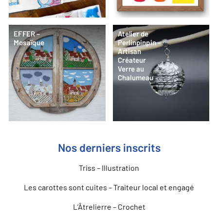
EFFER –
Atelier de
Mosaïque
Perlinpinpin –
Artisan
Créateur
Verre au
Chalumeau
Nos derniers inscrits
Triss – Illustration
Les carottes sont cuites – Traiteur local et engagé
L’Âtrelierre – Crochet