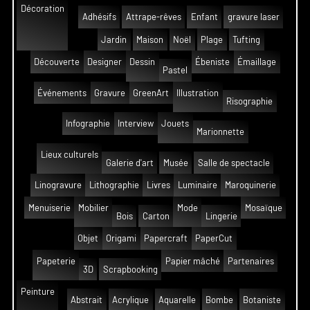
Décoration
Adhésifs
Attrape-rêves
Enfant
gravure laser
Jardin
Maison
Noël
Plage
Tufting
Découverte
Designer
Dessin
Ébeniste
Émaillage
Pastel
Événements
Gravure
GreenArt
Illustration
Risographie
Infographie
Interview
Jouets
Marionnette
Lieux culturels
Galerie d'art
Musée
Salle de spectacle
Linogravure
Lithographie
Livres
Luminaire
Maroquinerie
Menuiserie
Mobilier
Mode
Mosaïque
Bois
Carton
Lingerie
Objet
Origami
Papercraft
PaperCut
Papeterie
Papier mâché
Partenaires
3D
Scrapbooking
Peinture
Abstrait
Acrylique
Aquarelle
Bombe
Botaniste