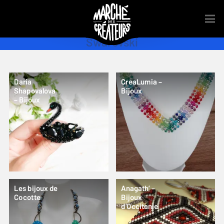
Swarovski
Daria
CreaLumia –
Shapovalova
Bijoux
– Bijoux
Les bijoux de
Anagath’ –
Cocotte
Bijoux
d’Occitanie