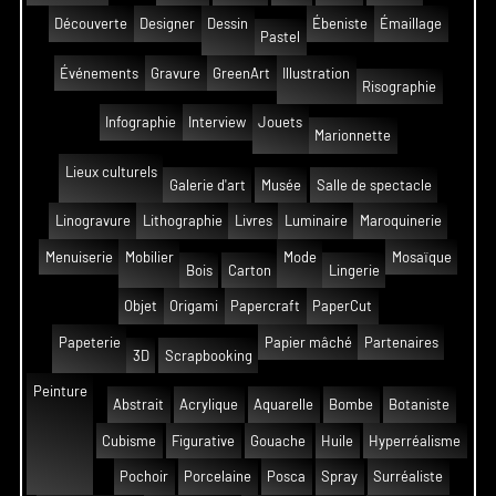
Découverte
Designer
Dessin
Ébeniste
Émaillage
Pastel
Événements
Gravure
GreenArt
Illustration
Risographie
Infographie
Interview
Jouets
Marionnette
Lieux culturels
Galerie d'art
Musée
Salle de spectacle
Linogravure
Lithographie
Livres
Luminaire
Maroquinerie
Menuiserie
Mobilier
Mode
Mosaïque
Bois
Carton
Lingerie
Objet
Origami
Papercraft
PaperCut
Papeterie
Papier mâché
Partenaires
3D
Scrapbooking
Peinture
Abstrait
Acrylique
Aquarelle
Bombe
Botaniste
Cubisme
Figurative
Gouache
Huile
Hyperréalisme
Pochoir
Porcelaine
Posca
Spray
Surréaliste