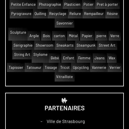
Petite Enfance
Photographie
Plasticien
Potier
Pret à porter
Pyrogravure
Quilling
Recyclage
Reliure
Rempailleur
Résine
Savonnier
Sculpture
Argile
Bois
carton
Métal
Papier
pierre
Verre
Sérigraphie
Showroom
Sneakarts
Steampunk
Street Art
String Art
Stylisme
Bébé
Enfant
Femme
Jeans
Wax
Tapissier
Tatoueur
Tissage
Tricot
Upcycling
Vannerie
Verrier
Vitrailliste
🤟
PARTENAIRES
Ville de Strasbourg
–