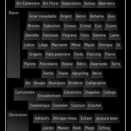
Art Éphémère
Art Floral
Association
Auteur
Bien-être
Bijoux
Acier inoxydable
Argent
Beton
Boheme
Bois
Bronze
Cabochon
Coraux
Cristal
Cuir
Cuivre
Dentelle
Fantaisie
Filigrane
Fimo
Gemme
Laine
Laiton
Liège
Macramé
Métal
Miyuki
Onirique
Or
Origami
Pâte polymère
Perle
Piercing
Pierre
Platine
Porcelaine
Résine
Rétro
Swarovski
Terre
Textile
Titane
Upcycling
Verre
Bio
Bougie
Boutiques
Broderie
Calligraphie
Cartonniste
Céramiste
Chapelier
Collage
Encadrement
Cosmetique
Coutelier
Couture
Crochet
Décoration
Adhésifs
Attrape-rêves
Enfant
gravure laser
Jardin
Maison
Noël
Plage
Tufting