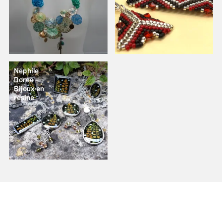
Néphile
Dorée –
Bijoux en
résine