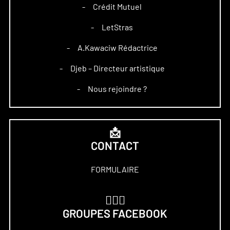
Crédit Mutuel
–
LetStras
–
A.Kawaciw Rédactrice
–
Djeb – Directeur artistique
–
Nous rejoindre ?
–
📩
CONTACT
FORMULAIRE
🏋🏻‍♀️
GROUPES FACEBOOK