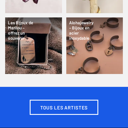
Les Bijoux de
Alohajewelry
Marilou –
– Bijoux en
offrez un
acier
souvenir
inoxydable
TOUS LES ARTISTES