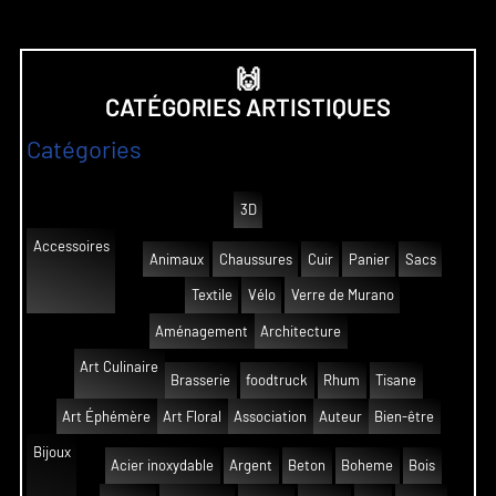
🙌
CATÉGORIES ARTISTIQUES
Catégories
3D
Accessoires
Animaux
Chaussures
Cuir
Panier
Sacs
Textile
Vélo
Verre de Murano
Aménagement
Architecture
Art Culinaire
Brasserie
foodtruck
Rhum
Tisane
Art Éphémère
Art Floral
Association
Auteur
Bien-être
Bijoux
Acier inoxydable
Argent
Beton
Boheme
Bois