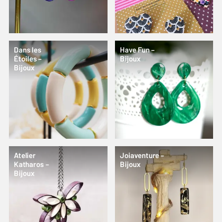
Dans les
Have Fun –
Étoiles –
Bijoux
Bijoux
Atelier
Joiaventure –
Katharos –
Bijoux
Bijoux