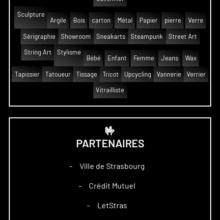
Sculpture
Argile
Bois
carton
Métal
Papier
pierre
Verre
Sérigraphie
Showroom
Sneakarts
Steampunk
Street Art
String Art
Stylisme
Bébé
Enfant
Femme
Jeans
Wax
Tapissier
Tatoueur
Tissage
Tricot
Upcycling
Vannerie
Verrier
Vitrailliste
🤟
PARTENAIRES
Ville de Strasbourg
–
Crédit Mutuel
–
LetStras
–