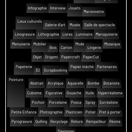
Infographie
Interview
Jouets
Marionnette
Lieux culturels
Galerie d'art
Musée
Salle de spectacle
Linogravure
Lithographie
Livres
Luminaire
Maroquinerie
Menuiserie
Mobilier
Mode
Mosaïque
Bois
Carton
Lingerie
Objet
Origami
Papercraft
PaperCut
Papeterie
Papier mâché
Partenaires
3D
Scrapbooking
Peinture
Abstrait
Acrylique
Aquarelle
Bombe
Botaniste
Cubisme
Figurative
Gouache
Huile
Hyperréalisme
Pochoir
Porcelaine
Posca
Spray
Surréaliste
Petite Enfance
Photographie
Plasticien
Potier
Pret à porter
Pyrogravure
Quilling
Recyclage
Reliure
Rempailleur
Résine
Savonnier