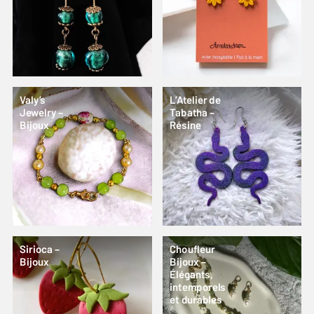
Valy’s
L’Atelier de
Jewelry –
Tabatha –
Bijoux
Résine
Sirioca –
Choufleur
Bijoux
Bijoux –
Élégants,
intemporels
et durables