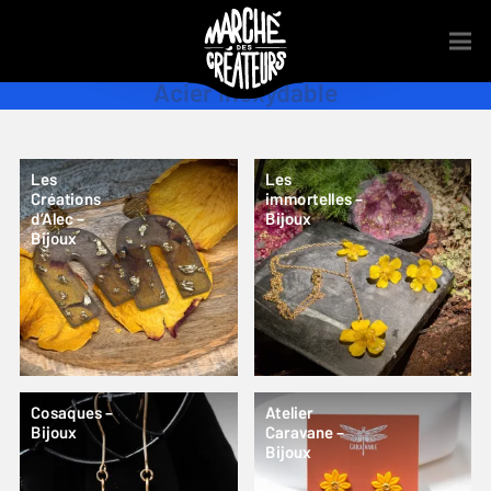
Acier inoxydable
Les
Les
Créations
immortelles –
d’Alec –
Bijoux
Bijoux
Cosaques –
Atelier
Bijoux
Caravane –
Bijoux