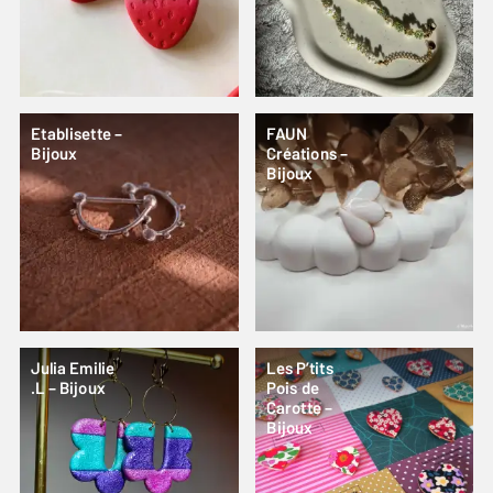
Etablisette –
FAUN
Bijoux
Créations –
Bijoux
Julia Emilie
Les P’tits
.L – Bijoux
Pois de
Carotte –
Bijoux