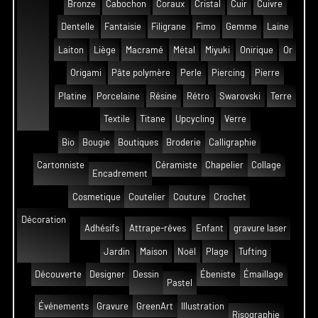
Bronze
Cabochon
Coraux
Cristal
Cuir
Cuivre
Dentelle
Fantaisie
Filigrane
Fimo
Gemme
Laine
Laiton
Liège
Macramé
Métal
Miyuki
Onirique
Or
Origami
Pâte polymère
Perle
Piercing
Pierre
Platine
Porcelaine
Résine
Rétro
Swarovski
Terre
Textile
Titane
Upcycling
Verre
Bio
Bougie
Boutiques
Broderie
Calligraphie
Cartonniste
Céramiste
Chapelier
Collage
Encadrement
Cosmetique
Coutelier
Couture
Crochet
Décoration
Adhésifs
Attrape-rêves
Enfant
gravure laser
Jardin
Maison
Noël
Plage
Tufting
Découverte
Designer
Dessin
Ébeniste
Émaillage
Pastel
Événements
Gravure
GreenArt
Illustration
Risographie