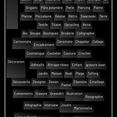
Origami
Pâte polymère
Perle
Piercing
Pierre
Platine
Porcelaine
Résine
Rétro
Swarovski
Terre
Textile
Titane
Upcycling
Verre
Bio
Bougie
Boutiques
Broderie
Calligraphie
Cartonniste
Céramiste
Chapelier
Collage
Encadrement
Cosmetique
Coutelier
Couture
Crochet
Décoration
Adhésifs
Attrape-rêves
Enfant
gravure laser
Jardin
Maison
Noël
Plage
Tufting
Découverte
Designer
Dessin
Ébeniste
Émaillage
Pastel
Événements
Gravure
GreenArt
Illustration
Risographie
Infographie
Interview
Jouets
Marionnette
Lieux culturels