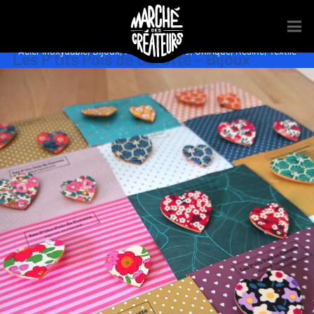
Acier inoxydable
,
Bijoux
,
Fantaisie
,
Fimo
,
Onirique
,
Résine
,
Textile
Les P’tits Pois de Carotte – Bijoux