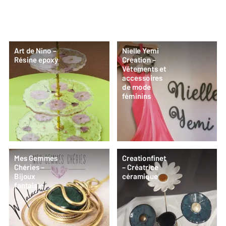
Art de Nino –
Nielle Yemi
Résine epoxy
Creation –
Vêtements et
accessoires
de mode
féminins
Mes Gemmes
Creationfinet
Chéries –
– Créatrice
Bijoux
céramique
fantaisie