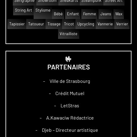
Sérigraphie
Showroom
Sneakarts
Steampunk
Street Art
String Art
Stylisme
Bébé
Enfant
Femme
Jeans
Wax
Tapissier
Tatoueur
Tissage
Tricot
Upcycling
Vannerie
Verrier
Vitrailliste
🤟
PARTENAIRES
Ville de Strasbourg
–
Crédit Mutuel
–
LetStras
–
A.Kawaciw Rédactrice
–
Djeb – Directeur artistique
–