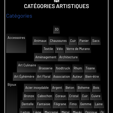
CATÉGORIES ARTISTIQUES
Catégories
3D
Accessoires
Animaux
Chaussures
Cuir
Panier
Sacs
Textile
Vélo
Verre de Murano
Aménagement
Architecture
Art Culinaire
Brasserie
foodtruck
Rhum
Tisane
Art Éphémère
Art Floral
Association
Auteur
Bien-être
Bijoux
Acier inoxydable
Argent
Beton
Boheme
Bois
Bronze
Cabochon
Coraux
Cristal
Cuir
Cuivre
Dentelle
Fantaisie
Filigrane
Fimo
Gemme
Laine
Laiton
Liège
Macramé
Métal
Miyuki
Onirique
Or