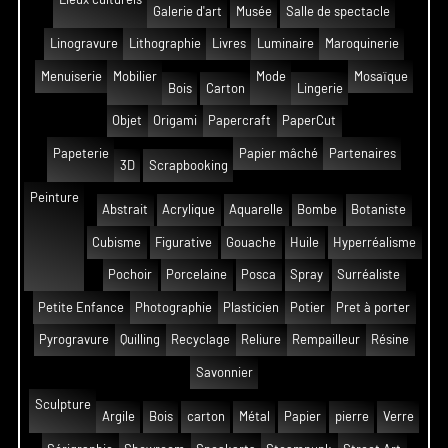
Galerie d'art
Musée
Salle de spectacle
Linogravure
Lithographie
Livres
Luminaire
Maroquinerie
Menuiserie
Mobilier
Mode
Mosaïque
Bois
Carton
Lingerie
Objet
Origami
Papercraft
PaperCut
Papeterie
Papier mâché
Partenaires
3D
Scrapbooking
Peinture
Abstrait
Acrylique
Aquarelle
Bombe
Botaniste
Cubisme
Figurative
Gouache
Huile
Hyperréalisme
Pochoir
Porcelaine
Posca
Spray
Surréaliste
Petite Enfance
Photographie
Plasticien
Potier
Pret à porter
Pyrogravure
Quilling
Recyclage
Reliure
Rempailleur
Résine
Savonnier
Sculpture
Argile
Bois
carton
Métal
Papier
pierre
Verre