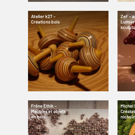
Atelier k27 –
ZeF – a
Créations bois
Lumièr
sculpt
Frêne Ethik –
Michel
Meubles et objets
Créate
en bois
nichoir