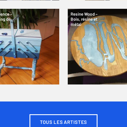
gence –
Resine Wood –
ing de
Bois, résine et
e
métal
TOUS LES ARTISTES