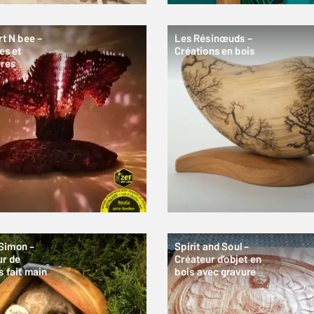
rt N bee –
Les Résinœuds –
es et
Créations en bois
ures
 Simon –
Spirit and Soul –
ur de
Créateur d’objet en
s fait main
bois avec gravure