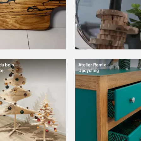
du bois –
Atelier Remix –
te
Upcycling