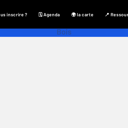
us inscrire ?
🗓 Agenda
🌍 la carte
📍 Ressou
Bois