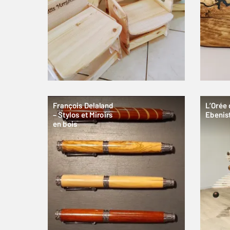
François Delaland
L’Orée 
– Stylos et Miroirs
Ebenis
en bois