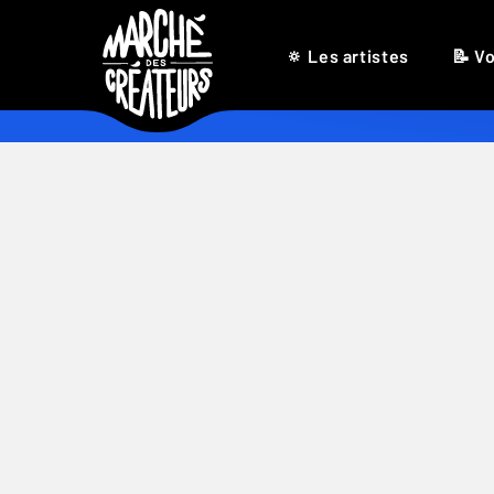
🔅 Les artistes
📝 Vo