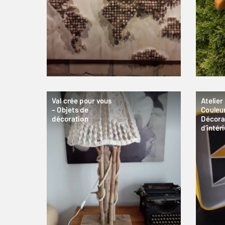
Val crée pour vous
Atelier
– Objets de
Couleur
décoration
Décora
d’intér