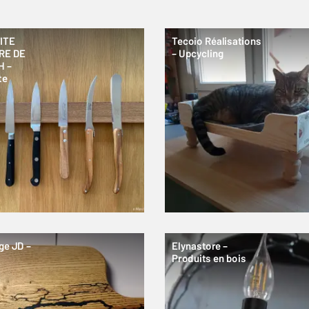
ITE
Tecoio Réalisations
RE DE
– Upcycling
H –
te
ge JD –
Elynastore –
Produits en bois