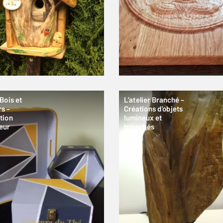
 Bois et
L’atelier Branché –
s –
Créations d’objets
tion
lumineux et
ieur
branchés