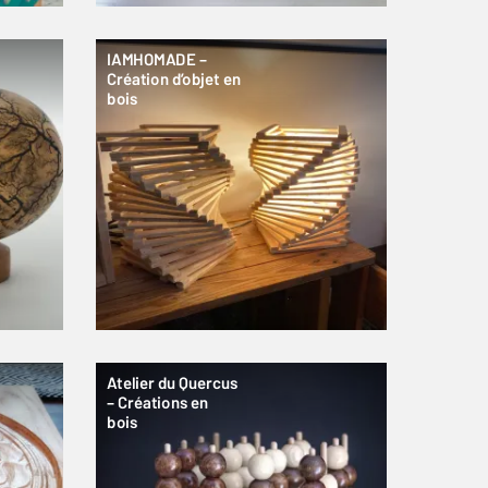
IAMHOMADE –
Création d’objet en
bois
Atelier du Quercus
– Créations en
bois