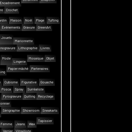
Encadrement
re
Crochet
rdin
Maison
Noël
Plage
Tufting
Événements
Gravure
GreenArt
Jouets
Marionnette
inogravure
Lithographie
Livres
Mode
Mosaïque
Objet
Lingerie
Papier mâché
Partenaires
ing
e
Cubisme
Figurative
Gouache
Posca
Spray
Surréaliste
Pyrogravure
Quilling
Recyclage
onnier
Sérigraphie
Showroom
Sneakarts
Tapissier
Femme
Jeans
Wax
Verrier
Vitrailliste