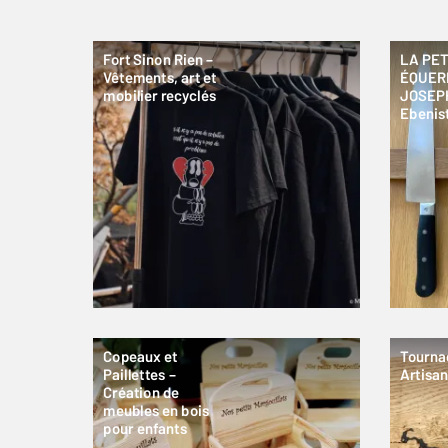
Fort Sinon Rien –
LA PET
Vêtements, art et
ÉQUER
mobilier recyclés
JOSEP
Ebenis
Copeaux et
Tourna
Paillettes –
Artisan
Création de
meubles en bois
pour enfants