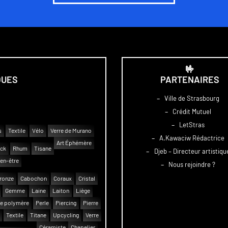
🤟
QUES
PARTENAIRES
–
Ville de Strasbourg
–
Crédit Mutuel
–
LetStras
s
Textile
Vélo
Verre de Murano
–
A.Kawaciw Rédactrice
Art Éphémère
uck
Rhum
Tisane
–
Djeb – Directeur artistiqu
en-être
–
Nous rejoindre ?
ronze
Cabochon
Coraux
Cristal
Gemme
Laine
Laiton
Liège
e polymère
Perle
Piercing
Pierre
Textile
Titane
Upcycling
Verre
Céramiste
Chapelier