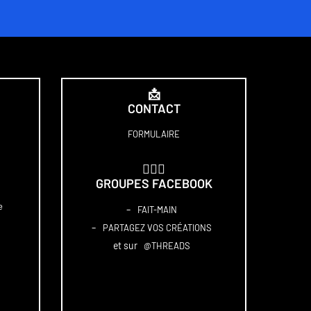
📩
CONTACT
FORMULAIRE
🏋🏻‍♀️
GROUPES FACEBOOK
e
–
FAIT-MAIN
–
PARTAGEZ VOS CRÉATIONS
et sur
@THREADS