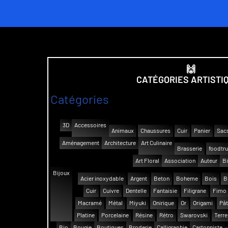
🙌
CATÉGORIES ARTISTI
Catégories
3D
Accessoires
Animaux
Chaussures
Cuir
Panier
Sac
Aménagement
Architecture
Art Culinaire
Brasserie
foodtr
Art Floral
Association
Auteur
Bi
Bijoux
Acier inoxydable
Argent
Beton
Boheme
Bois
B
Cuir
Cuivre
Dentelle
Fantaisie
Filigrane
Fimo
Macramé
Métal
Miyuki
Onirique
Or
Origami
Pât
Platine
Porcelaine
Résine
Rétro
Swarovski
Terre
Bio
Bougie
Boutiques
Broderie
Calligraphie
Cartonniste