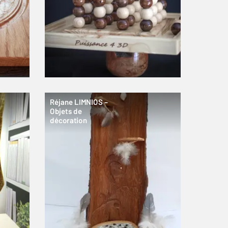
Réjane LIMNIOS –
Objets de
décoration