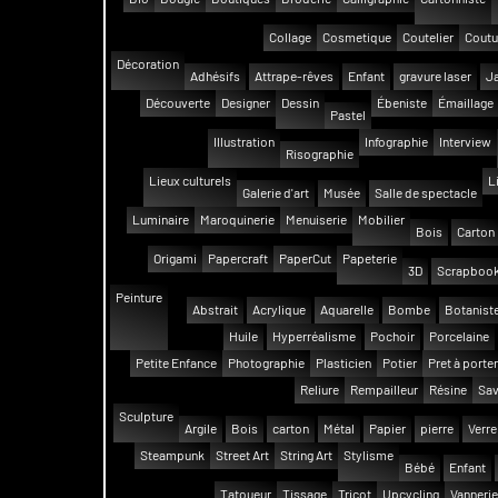
Collage
Cosmetique
Coutelier
Coutu
Décoration
Adhésifs
Attrape-rêves
Enfant
gravure laser
Ja
Découverte
Designer
Dessin
Ébeniste
Émaillage
Pastel
Illustration
Infographie
Interview
Risographie
Lieux culturels
L
Galerie d'art
Musée
Salle de spectacle
Luminaire
Maroquinerie
Menuiserie
Mobilier
Bois
Carton
Origami
Papercraft
PaperCut
Papeterie
3D
Scrapbook
Peinture
Abstrait
Acrylique
Aquarelle
Bombe
Botanist
Huile
Hyperréalisme
Pochoir
Porcelaine
Petite Enfance
Photographie
Plasticien
Potier
Pret à porter
Reliure
Rempailleur
Résine
Sav
Sculpture
Argile
Bois
carton
Métal
Papier
pierre
Verre
Steampunk
Street Art
String Art
Stylisme
Bébé
Enfant
Tatoueur
Tissage
Tricot
Upcycling
Vannerie