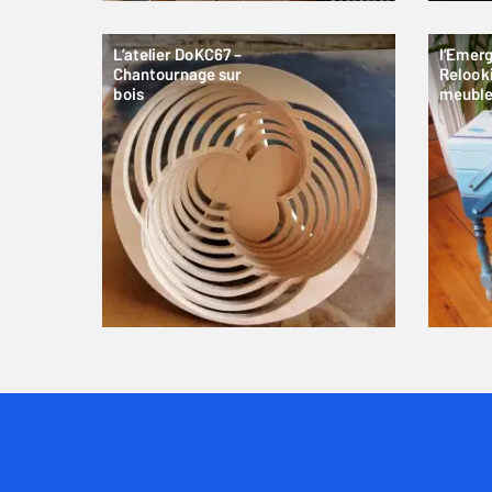
L’atelier DoKC67 –
l’Emer
Chantournage sur
Relook
bois
meubl