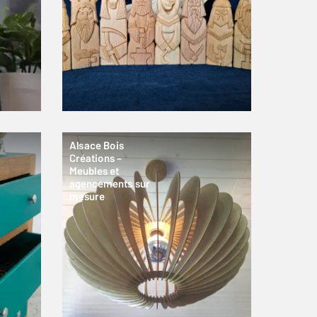
Alsace Bois
Créations –
Meubles et
agencements sur
mesure