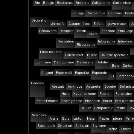
Bio
Bougie
Boutiques
Broderie
Calligraphie
Cartonniste
Collage
Cosmetique
Coutelier
Coutu
Décoration
Adhésifs
Attrape-rêves
Enfant
gravure laser
Ja
Découverte
Designer
Dessin
Ébeniste
Émaillage
Pastel
Illustration
Infographie
Interview
Risographie
Lieux culturels
L
Galerie d'art
Musée
Salle de spectacle
Luminaire
Maroquinerie
Menuiserie
Mobilier
Bois
Carton
Origami
Papercraft
PaperCut
Papeterie
3D
Scrapbook
Peinture
Abstrait
Acrylique
Aquarelle
Bombe
Botanist
Huile
Hyperréalisme
Pochoir
Porcelaine
Petite Enfance
Photographie
Plasticien
Potier
Pret à porter
Reliure
Rempailleur
Résine
Sav
Sculpture
Argile
Bois
carton
Métal
Papier
pierre
Verre
Steampunk
Street Art
String Art
Stylisme
Bébé
Enfant