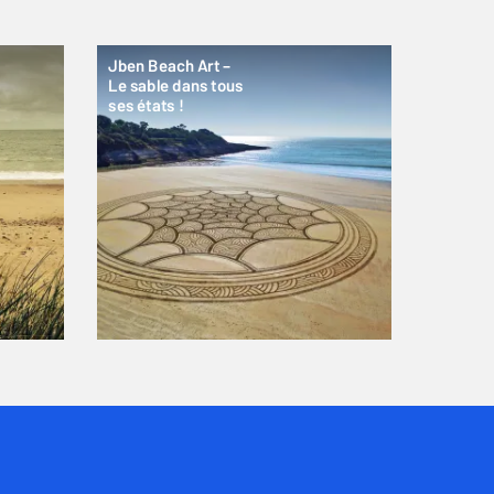
Jben Beach Art –
Le sable dans tous
ses états !