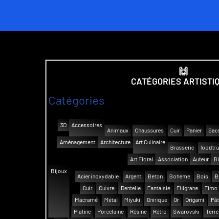
🙌
CATÉGORIES ARTISTI
Catégories
3D
Accessoires
Animaux
Chaussures
Cuir
Panier
Sac
Aménagement
Architecture
Art Culinaire
Brasserie
foodtr
Art Floral
Association
Auteur
Bi
Bijoux
Acier inoxydable
Argent
Beton
Boheme
Bois
B
Cuir
Cuivre
Dentelle
Fantaisie
Filigrane
Fimo
Macramé
Métal
Miyuki
Onirique
Or
Origami
Pât
Platine
Porcelaine
Résine
Rétro
Swarovski
Terre