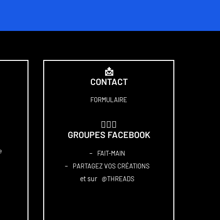
📩
CONTACT
FORMULAIRE
🏋🏻‍♀️
GROUPES FACEBOOK
e
–
FAIT-MAIN
–
PARTAGEZ VOS CRÉATIONS
et sur
@THREADS