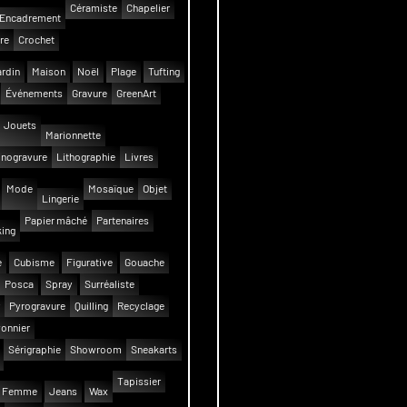
Céramiste
Chapelier
Encadrement
re
Crochet
rdin
Maison
Noël
Plage
Tufting
Événements
Gravure
GreenArt
Jouets
Marionnette
inogravure
Lithographie
Livres
Mode
Mosaïque
Objet
Lingerie
Papier mâché
Partenaires
ing
e
Cubisme
Figurative
Gouache
Posca
Spray
Surréaliste
Pyrogravure
Quilling
Recyclage
onnier
Sérigraphie
Showroom
Sneakarts
Tapissier
Femme
Jeans
Wax