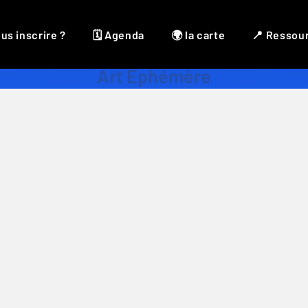
us inscrire ?
🗓 Agenda
🌍 la carte
📍 Ressou
Art Éphémère