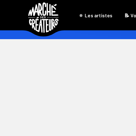
🔅 Les artistes
📝 Vo