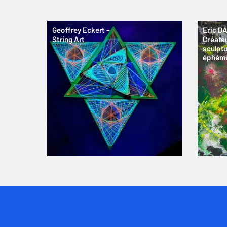
Geoffrey Eckert –
Eric DA
String Art
Créate
sculpt
éphém