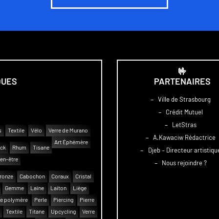
🤟
QUES
PARTENAIRES
–
Ville de Strasbourg
–
Crédit Mutuel
–
LetStras
s
Textile
Vélo
Verre de Murano
–
A.Kawaciw Rédactrice
Art Éphémère
uck
Rhum
Tisane
–
Djeb – Directeur artistiqu
en-être
–
Nous rejoindre ?
ronze
Cabochon
Coraux
Cristal
Gemme
Laine
Laiton
Liège
e polymère
Perle
Piercing
Pierre
Textile
Titane
Upcycling
Verre