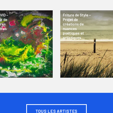
VID –
Friture de Style –
ur de
Projet de
ures
créations de
ères
nuances
poétiques et
artistiques
TOUS LES ARTISTES