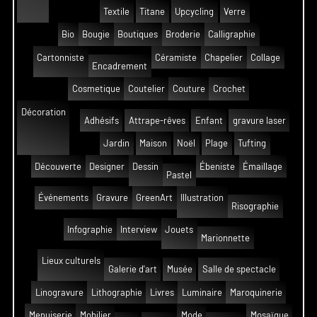
Textile
Titane
Upcycling
Verre
Bio
Bougie
Boutiques
Broderie
Calligraphie
Cartonniste
Céramiste
Chapelier
Collage
Encadrement
Cosmetique
Coutelier
Couture
Crochet
Décoration
Adhésifs
Attrape-rêves
Enfant
gravure laser
Jardin
Maison
Noël
Plage
Tufting
Découverte
Designer
Dessin
Ébeniste
Émaillage
Pastel
Événements
Gravure
GreenArt
Illustration
Risographie
Infographie
Interview
Jouets
Marionnette
Lieux culturels
Galerie d'art
Musée
Salle de spectacle
Linogravure
Lithographie
Livres
Luminaire
Maroquinerie
Menuiserie
Mobilier
Mode
Mosaïque