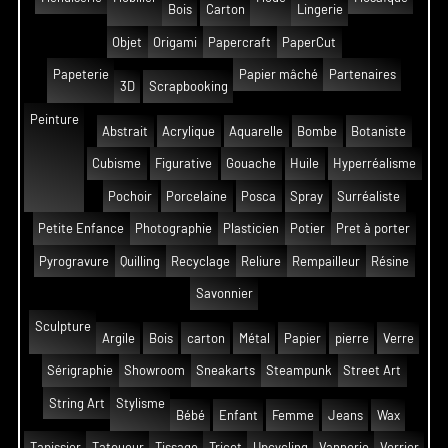
Bois
Carton
Lingerie
Objet
Origami
Papercraft
PaperCut
Papeterie
Papier mâché
Partenaires
3D
Scrapbooking
Peinture
Abstrait
Acrylique
Aquarelle
Bombe
Botaniste
Cubisme
Figurative
Gouache
Huile
Hyperréalisme
Pochoir
Porcelaine
Posca
Spray
Surréaliste
Petite Enfance
Photographie
Plasticien
Potier
Pret à porter
Pyrogravure
Quilling
Recyclage
Reliure
Rempailleur
Résine
Savonnier
Sculpture
Argile
Bois
carton
Métal
Papier
pierre
Verre
Sérigraphie
Showroom
Sneakarts
Steampunk
Street Art
String Art
Stylisme
Bébé
Enfant
Femme
Jeans
Wax
Tapissier
Tatoueur
Tissage
Tricot
Upcycling
Vannerie
Verrier