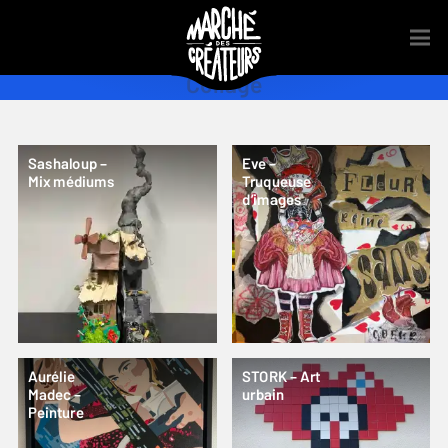
Collage
Sashaloup –
Eve –
Mix médiums
Truqueuse
d’images
Aurélie
STORK – Art
Madec –
urbain
Peinture