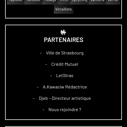
Vitrailliste
🤟
PARTENAIRES
Ville de Strasbourg
–
Crédit Mutuel
–
LetStras
–
A.Kawaciw Rédactrice
–
Djeb – Directeur artistique
–
Nous rejoindre ?
–