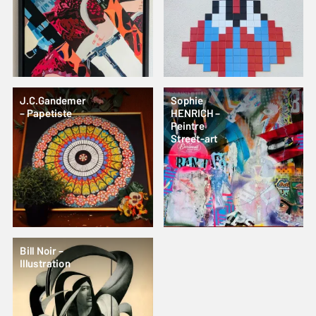
J.C.Gandemer
Sophie
– Papetiste
HENRICH –
Peintre
Street-art
Bill Noir –
Illustration