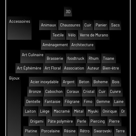
3D
Accessoires
Animaux
Chaussures
Cuir
Panier
Sacs
Textile
Vélo
Verre de Murano
Aménagement
Architecture
Art Culinaire
Brasserie
foodtruck
Rhum
Tisane
Art Éphémère
Art Floral
Association
Auteur
Bien-être
Bijoux
Acier inoxydable
Argent
Beton
Boheme
Bois
Bronze
Cabochon
Coraux
Cristal
Cuir
Cuivre
Dentelle
Fantaisie
Filigrane
Fimo
Gemme
Laine
Laiton
Liège
Macramé
Métal
Miyuki
Onirique
Or
Origami
Pâte polymère
Perle
Piercing
Pierre
Platine
Porcelaine
Résine
Rétro
Swarovski
Terre