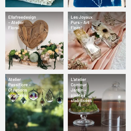
Ellafreedesign
Les Joyaux
– Atelier
Purs – Art
Floral
Floral
Atelier
L’atelier
Passiflore –
Contour
Créations
Jardin –
végétales
plantes
stabilisées