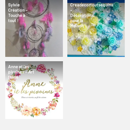
Sylvie
Creadecortoutsequins
Création –
–
Touche à
Décorations
tout !
pour la
Maison
Anne et les
pivoines – Art
floral