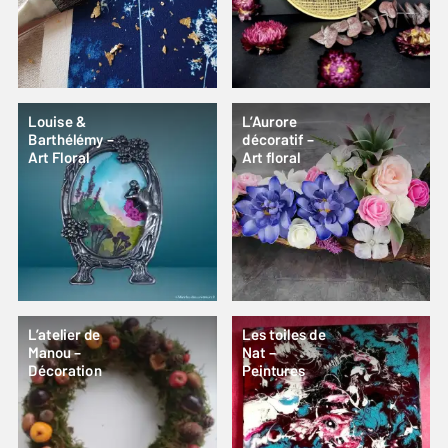
Louise &
L’Aurore
Barthélémy –
décoratif –
Art Floral
Art floral
L’atelier de
Les toiles de
Manou –
Nat –
Décoration
Peintures