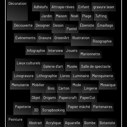
Décoration
Adhésifs
Attrape-rêves
Enfant
gravure laser
Jardin
Maison
Noël
Plage
Tufting
Découverte
Designer
Dessin
Ébeniste
Émaillage
Pastel
Événements
Gravure
GreenArt
Illustration
Risographie
Infographie
Interview
Jouets
Marionnette
Lieux culturels
Galerie d'art
Musée
Salle de spectacle
Linogravure
Lithographie
Livres
Luminaire
Maroquinerie
Menuiserie
Mobilier
Mode
Mosaïque
Bois
Carton
Lingerie
Objet
Origami
Papercraft
PaperCut
Papeterie
Papier mâché
Partenaires
3D
Scrapbooking
Peinture
Abstrait
Acrylique
Aquarelle
Bombe
Botaniste