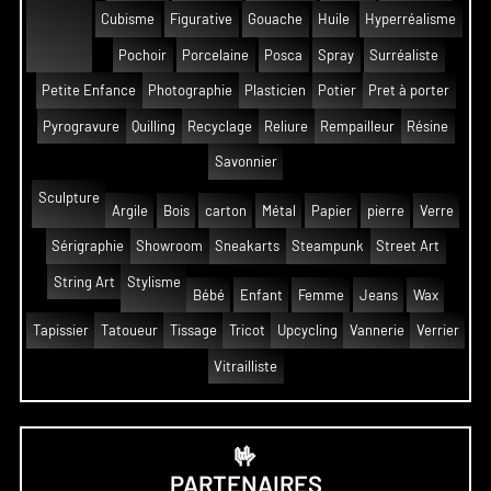
Cubisme
Figurative
Gouache
Huile
Hyperréalisme
Pochoir
Porcelaine
Posca
Spray
Surréaliste
Petite Enfance
Photographie
Plasticien
Potier
Pret à porter
Pyrogravure
Quilling
Recyclage
Reliure
Rempailleur
Résine
Savonnier
Sculpture
Argile
Bois
carton
Métal
Papier
pierre
Verre
Sérigraphie
Showroom
Sneakarts
Steampunk
Street Art
String Art
Stylisme
Bébé
Enfant
Femme
Jeans
Wax
Tapissier
Tatoueur
Tissage
Tricot
Upcycling
Vannerie
Verrier
Vitrailliste
🤟
PARTENAIRES