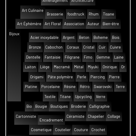
Aménagement
Architecture
Art Culinaire
Brasserie
foodtruck
Rhum
Tisane
Art Éphémère
Art Floral
Association
Auteur
Bien-être
Bijoux
Acier inoxydable
Argent
Beton
Boheme
Bois
Bronze
Cabochon
Coraux
Cristal
Cuir
Cuivre
Dentelle
Fantaisie
Filigrane
Fimo
Gemme
Laine
Laiton
Liège
Macramé
Métal
Miyuki
Onirique
Or
Origami
Pâte polymère
Perle
Piercing
Pierre
Platine
Porcelaine
Résine
Rétro
Swarovski
Terre
Textile
Titane
Upcycling
Verre
Bio
Bougie
Boutiques
Broderie
Calligraphie
Cartonniste
Céramiste
Chapelier
Collage
Encadrement
Cosmetique
Coutelier
Couture
Crochet