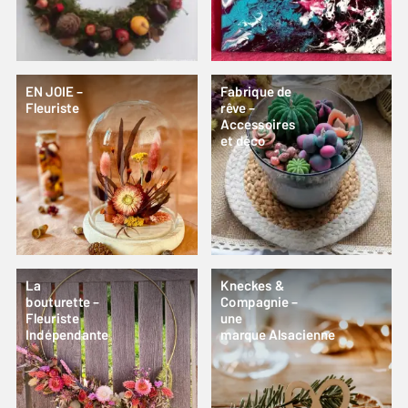
EN JOIE –
Fabrique de
Fleuriste
rêve –
Accessoires
et déco
La
Kneckes &
bouturette –
Compagnie –
Fleuriste
une
Indépendante
marque Alsacienne