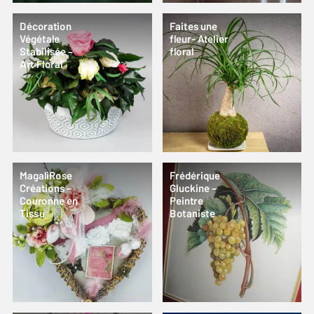
Décoration
Faites une
Végétale
fleur- Atelier
Stabilisée –
floral
Art Floral
MagaliRose
Frédérique
Créations –
Gluckine –
Couronne en
Peintre
Tissu
Botaniste