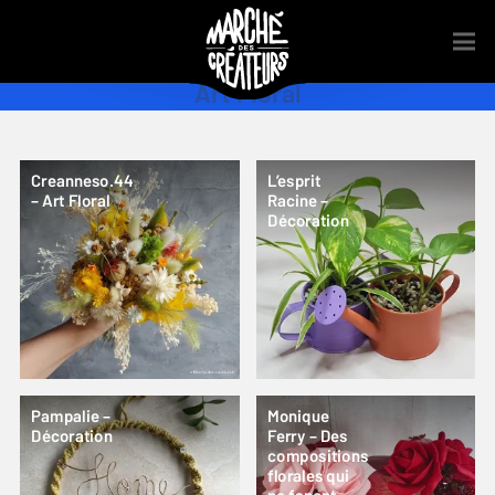
Art Floral
Creanneso.44
L’esprit
– Art Floral
Racine –
Décoration
Pampalie –
Monique
Décoration
Ferry – Des
compositions
florales qui