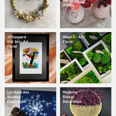
ne fanent
jamais
Jf Gaspard
VégétÔ – Art
Cré’ Art – Art
Floral
Floral
Le chant des
Madame
lucioles –
Bisou –
Cyanotype
Décoration