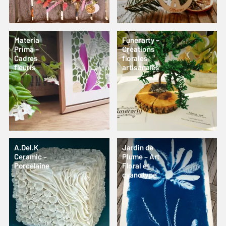
Materia
Funerarty –
Prima –
Créations
Cadres
florales
fleuris
artisanales
A.Del.K
Jardin de
Ceramic –
Plume – Art
Porcelaine
Floral et
cyanotype