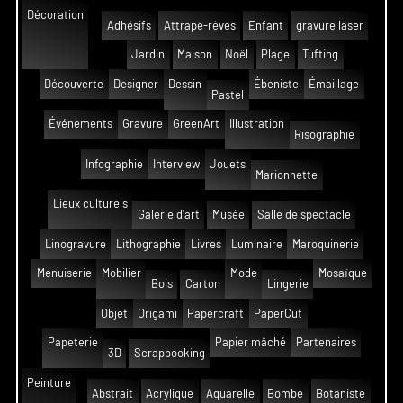
Décoration
Adhésifs
Attrape-rêves
Enfant
gravure laser
Jardin
Maison
Noël
Plage
Tufting
Découverte
Designer
Dessin
Ébeniste
Émaillage
Pastel
Événements
Gravure
GreenArt
Illustration
Risographie
Infographie
Interview
Jouets
Marionnette
Lieux culturels
Galerie d'art
Musée
Salle de spectacle
Linogravure
Lithographie
Livres
Luminaire
Maroquinerie
Menuiserie
Mobilier
Mode
Mosaïque
Bois
Carton
Lingerie
Objet
Origami
Papercraft
PaperCut
Papeterie
Papier mâché
Partenaires
3D
Scrapbooking
Peinture
Abstrait
Acrylique
Aquarelle
Bombe
Botaniste