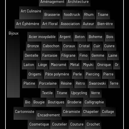
Aménagement
Architecture
Art Culinaire
Brasserie
foodtruck
Rhum
Tisane
Art Éphémère
Art Floral
Association
Auteur
Bien-être
Bijoux
Acier inoxydable
Argent
Beton
Boheme
Bois
Bronze
Cabochon
Coraux
Cristal
Cuir
Cuivre
Dentelle
Fantaisie
Filigrane
Fimo
Gemme
Laine
Laiton
Liège
Macramé
Métal
Miyuki
Onirique
Or
Origami
Pâte polymère
Perle
Piercing
Pierre
Platine
Porcelaine
Résine
Rétro
Swarovski
Terre
Textile
Titane
Upcycling
Verre
Bio
Bougie
Boutiques
Broderie
Calligraphie
Cartonniste
Céramiste
Chapelier
Collage
Encadrement
Cosmetique
Coutelier
Couture
Crochet