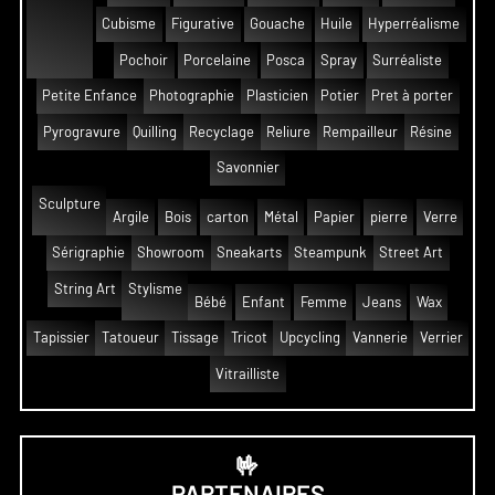
Cubisme
Figurative
Gouache
Huile
Hyperréalisme
Pochoir
Porcelaine
Posca
Spray
Surréaliste
Petite Enfance
Photographie
Plasticien
Potier
Pret à porter
Pyrogravure
Quilling
Recyclage
Reliure
Rempailleur
Résine
Savonnier
Sculpture
Argile
Bois
carton
Métal
Papier
pierre
Verre
Sérigraphie
Showroom
Sneakarts
Steampunk
Street Art
String Art
Stylisme
Bébé
Enfant
Femme
Jeans
Wax
Tapissier
Tatoueur
Tissage
Tricot
Upcycling
Vannerie
Verrier
Vitrailliste
🤟
PARTENAIRES