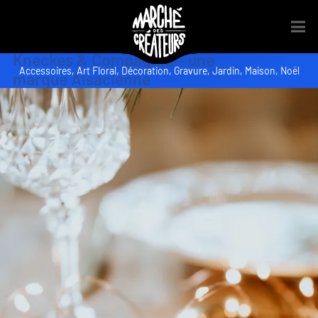
Kneckes & Compagnie – une
Accessoires
,
Art Floral
,
Décoration
,
Gravure
,
Jardin
,
Maison
,
Noël
marque Alsacienne