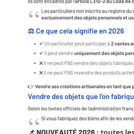
Ils sont encadrés par l’
article L310-2 du Code d
Les particuliers non inscrits au registre d
exclusivement des objets personnels et u
⚖️ Ce que cela signifie en 2026
✔ Un particulier peut participer à
2 ventes 
✔ Il peut vendre
uniquement des objets pers
❌ Il ne peut PAS vendre des objets fabriqués
❌ Il ne peut PAS revendre des produits ache
👉
Vendre ses créations artisanales en tant que pa
Vendre des objets que l’on fabrique
Selon les textes officiels de l’administration franç
Si vous fabriquez des biens afin de les vend
NOUVEAUTÉ 2026 : toutes les 
📌