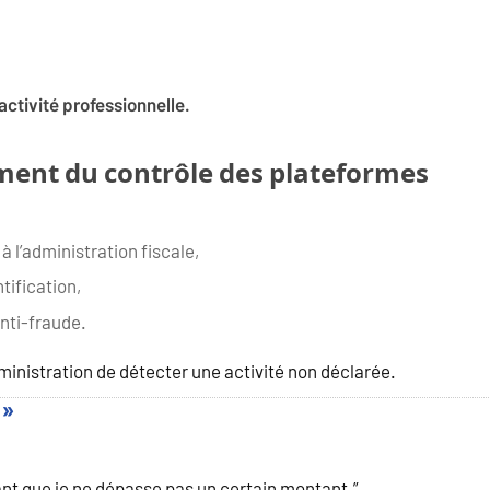
activité professionnelle.
ment du contrôle des plateformes
l’administration fiscale,
tification,
nti-fraude.
ministration de détecter une activité non déclarée.
 »
ant que je ne dépasse pas un certain montant.”