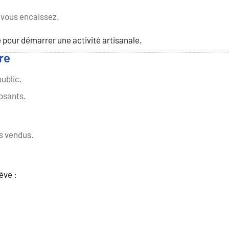
 vous encaissez.
e pour démarrer une activité artisanale.
re
ublic.
osants.
ts vendus.
ève :