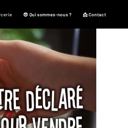
rcerie
😎 Qui sommes-nous ?
📩 Contact