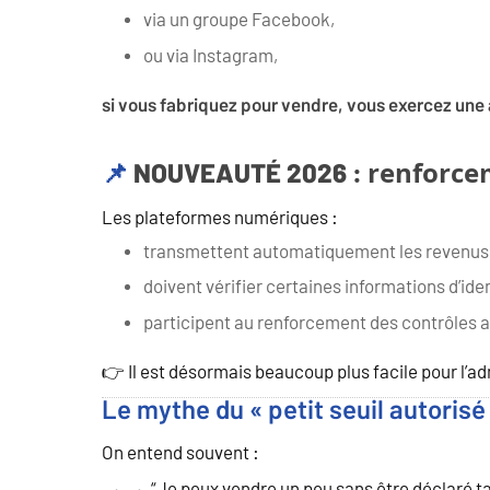
via un groupe Facebook,
ou via Instagram,
si vous fabriquez pour vendre, vous exercez une 
NOUVEAUTÉ 2026 : renforce
📌
Les plateformes numériques :
transmettent automatiquement les revenus à 
doivent vérifier certaines informations d’iden
participent au renforcement des contrôles a
👉 Il est désormais beaucoup plus facile pour l’ad
Le mythe du « petit seuil autorisé
On entend souvent :
“Je peux vendre un peu sans être déclaré t