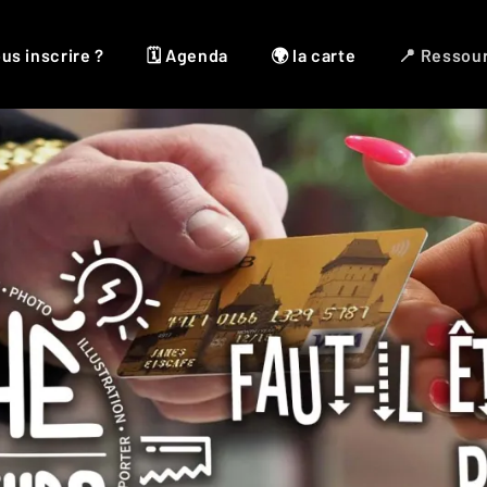
us inscrire ?
🗓 Agenda
🌍 la carte
📍 Ressou