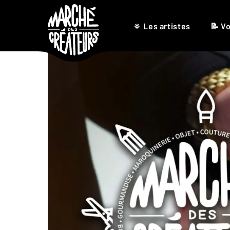
🔅 Les artistes
📝 Vo