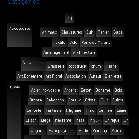
Catégories
3D
Accessoires
Animaux
Chaussures
Cuir
Panier
Sacs
Textile
Vélo
Verre de Murano
Aménagement
Architecture
Art Culinaire
Brasserie
foodtruck
Rhum
Tisane
Art Éphémère
Art Floral
Association
Auteur
Bien-être
Bijoux
Acier inoxydable
Argent
Beton
Boheme
Bois
Bronze
Cabochon
Coraux
Cristal
Cuir
Cuivre
Dentelle
Fantaisie
Filigrane
Fimo
Gemme
Laine
Laiton
Liège
Macramé
Métal
Miyuki
Onirique
Or
Origami
Pâte polymère
Perle
Piercing
Pierre