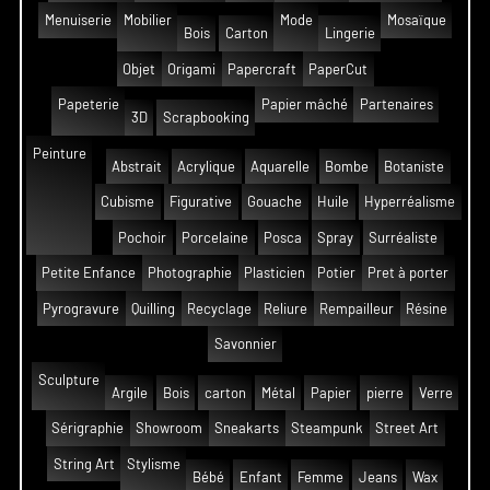
Menuiserie
Mobilier
Mode
Mosaïque
Bois
Carton
Lingerie
Objet
Origami
Papercraft
PaperCut
Papeterie
Papier mâché
Partenaires
3D
Scrapbooking
Peinture
Abstrait
Acrylique
Aquarelle
Bombe
Botaniste
Cubisme
Figurative
Gouache
Huile
Hyperréalisme
Pochoir
Porcelaine
Posca
Spray
Surréaliste
Petite Enfance
Photographie
Plasticien
Potier
Pret à porter
Pyrogravure
Quilling
Recyclage
Reliure
Rempailleur
Résine
Savonnier
Sculpture
Argile
Bois
carton
Métal
Papier
pierre
Verre
Sérigraphie
Showroom
Sneakarts
Steampunk
Street Art
String Art
Stylisme
Bébé
Enfant
Femme
Jeans
Wax