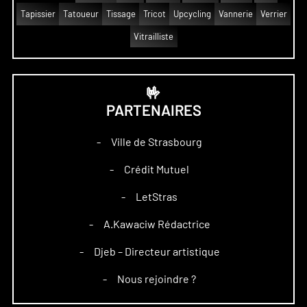
Tapissier
Tatoueur
Tissage
Tricot
Upcycling
Vannerie
Verrier
Vitrailliste
🤟
PARTENAIRES
Ville de Strasbourg
–
Crédit Mutuel
–
LetStras
–
A.Kawaciw Rédactrice
–
Djeb – Directeur artistique
–
Nous rejoindre ?
–