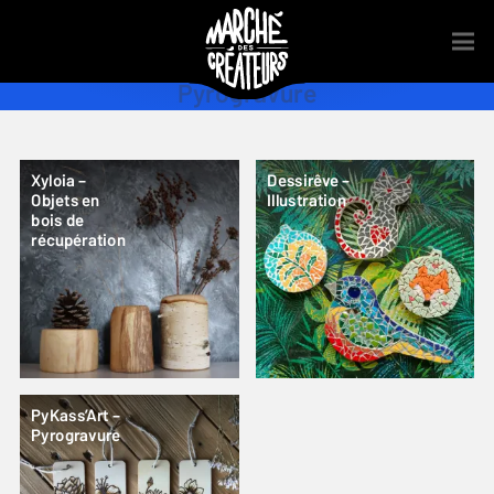
Pyrogravure
Xyloia –
Dessirêve –
Objets en
Illustration
bois de
récupération
PyKass’Art –
Pyrogravure