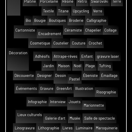
Platine
Porcelaine
Résine
Rétro
Swarovski
Terre
Textile
Titane
Upcycling
Verre
Bio
Bougie
Boutiques
Broderie
Calligraphie
Cartonniste
Céramiste
Chapelier
Collage
Encadrement
Cosmetique
Coutelier
Couture
Crochet
Décoration
Adhésifs
Attrape-rêves
Enfant
gravure laser
Jardin
Maison
Noël
Plage
Tufting
Découverte
Designer
Dessin
Ébeniste
Émaillage
Pastel
Événements
Gravure
GreenArt
Illustration
Risographie
Infographie
Interview
Jouets
Marionnette
Lieux culturels
Galerie d'art
Musée
Salle de spectacle
Linogravure
Lithographie
Livres
Luminaire
Maroquinerie