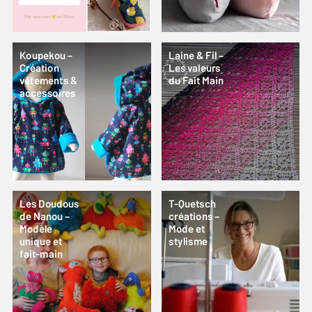
Koupekou –
Laine & Fil –
Création
Les valeurs
vêtements &
du Fait Main
accessoires
Les Doudous
T-Quetsch
de Nanou –
créations –
Modèle
Mode et
unique et
stylisme
fait-main