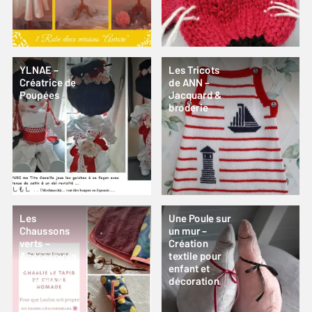
YLNAE –
Les Tricots
Créatrice de
de ANN –
Poupées
Jacquard &
broderie
Les
Une Poule sur
Chaussons
un mur –
verts –
Création
Accessoires
textile pour
enfants
enfant et
uniques &
décoration
éthiques