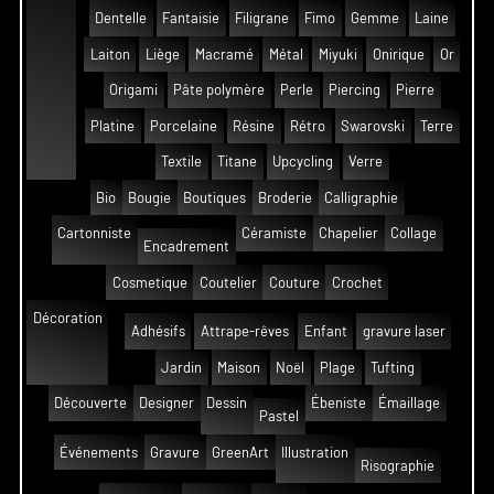
Dentelle
Fantaisie
Filigrane
Fimo
Gemme
Laine
Laiton
Liège
Macramé
Métal
Miyuki
Onirique
Or
Origami
Pâte polymère
Perle
Piercing
Pierre
Platine
Porcelaine
Résine
Rétro
Swarovski
Terre
Textile
Titane
Upcycling
Verre
Bio
Bougie
Boutiques
Broderie
Calligraphie
Cartonniste
Céramiste
Chapelier
Collage
Encadrement
Cosmetique
Coutelier
Couture
Crochet
Décoration
Adhésifs
Attrape-rêves
Enfant
gravure laser
Jardin
Maison
Noël
Plage
Tufting
Découverte
Designer
Dessin
Ébeniste
Émaillage
Pastel
Événements
Gravure
GreenArt
Illustration
Risographie