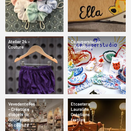
Atelier 24 –
Cé.superstudio
Couture
– Créations
textiles
Vevedentelles
Etcaetera
– Créatrice
Lauraline –
d’objets de
Créations
décoration
textiles
en couture