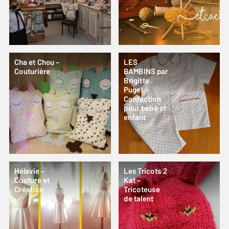
Cha et Chou –
LES
Couturière
BAMBINS par
Brigitte
Puget –
Confection
pour bébé et
enfant
Hélavie –
Les Tricots 2
Couture et
Kat –
Création
Tricoteuse
de talent