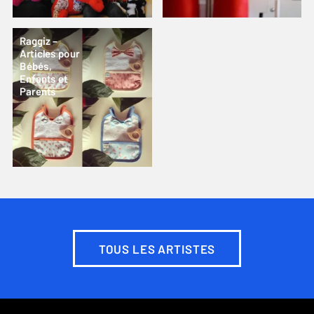
Raggiz –
Articles pour
Bébés,
Enfants et
Parents
TOUS LES ARTISTES