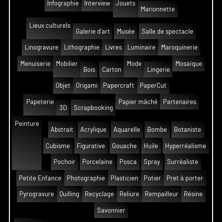
Infographie
Interview
Jouets
Marionnette
Lieux culturels
Galerie d'art
Musée
Salle de spectacle
Linogravure
Lithographie
Livres
Luminaire
Maroquinerie
Menuiserie
Mobilier
Mode
Mosaïque
Bois
Carton
Lingerie
Objet
Origami
Papercraft
PaperCut
Papeterie
Papier mâché
Partenaires
3D
Scrapbooking
Peinture
Abstrait
Acrylique
Aquarelle
Bombe
Botaniste
Cubisme
Figurative
Gouache
Huile
Hyperréalisme
Pochoir
Porcelaine
Posca
Spray
Surréaliste
Petite Enfance
Photographie
Plasticien
Potier
Pret à porter
Pyrogravure
Quilling
Recyclage
Reliure
Rempailleur
Résine
Savonnier