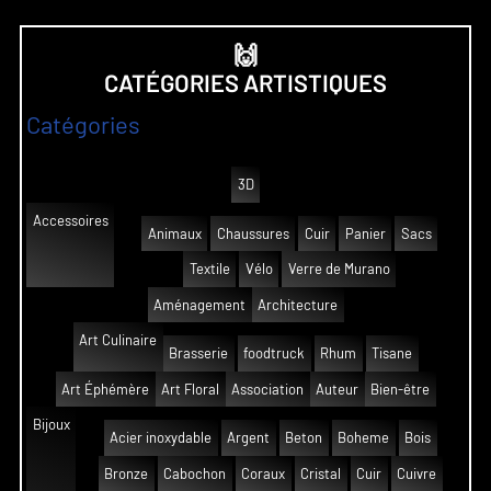
🙌
CATÉGORIES ARTISTIQUES
Catégories
3D
Accessoires
Animaux
Chaussures
Cuir
Panier
Sacs
Textile
Vélo
Verre de Murano
Aménagement
Architecture
Art Culinaire
Brasserie
foodtruck
Rhum
Tisane
Art Éphémère
Art Floral
Association
Auteur
Bien-être
Bijoux
Acier inoxydable
Argent
Beton
Boheme
Bois
Bronze
Cabochon
Coraux
Cristal
Cuir
Cuivre