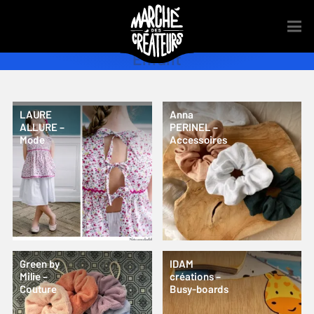
Enfant
LAURE
Anna
ALLURE –
PERINEL –
Mode
Accessoires
Green by
IDAM
Milie –
créations –
Couture
Busy-boards