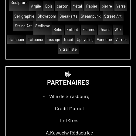
Sculpture
Argile
Bois
carton
Métal
Papier
pierre
Verre
Sérigraphie
Showroom
Sneakarts
Steampunk
Street Art
String Art
Stylisme
Bébé
Enfant
Femme
Jeans
Wax
Tapissier
Tatoueur
Tissage
Tricot
Upcycling
Vannerie
Verrier
Vitrailliste
🤟
PARTENAIRES
Ville de Strasbourg
–
Crédit Mutuel
–
LetStras
–
A.Kawaciw Rédactrice
–