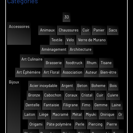
Catégories
3D
Accessoires
Animaux
Chaussures
Cuir
Panier
Sacs
Textile
Vélo
Verre de Murano
Aménagement
Architecture
Art Culinaire
Brasserie
foodtruck
Rhum
Tisane
Art Éphémère
Art Floral
Association
Auteur
Bien-être
Bijoux
Acier inoxydable
Argent
Beton
Boheme
Bois
Bronze
Cabochon
Coraux
Cristal
Cuir
Cuivre
Dentelle
Fantaisie
Filigrane
Fimo
Gemme
Laine
Laiton
Liège
Macramé
Métal
Miyuki
Onirique
Or
Origami
Pâte polymère
Perle
Piercing
Pierre