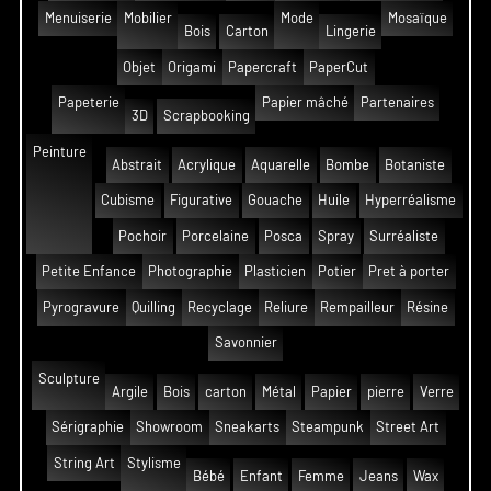
Menuiserie
Mobilier
Mode
Mosaïque
Bois
Carton
Lingerie
Objet
Origami
Papercraft
PaperCut
Papeterie
Papier mâché
Partenaires
3D
Scrapbooking
Peinture
Abstrait
Acrylique
Aquarelle
Bombe
Botaniste
Cubisme
Figurative
Gouache
Huile
Hyperréalisme
Pochoir
Porcelaine
Posca
Spray
Surréaliste
Petite Enfance
Photographie
Plasticien
Potier
Pret à porter
Pyrogravure
Quilling
Recyclage
Reliure
Rempailleur
Résine
Savonnier
Sculpture
Argile
Bois
carton
Métal
Papier
pierre
Verre
Sérigraphie
Showroom
Sneakarts
Steampunk
Street Art
String Art
Stylisme
Bébé
Enfant
Femme
Jeans
Wax