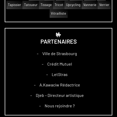
Tapissier
Tatoueur
Tissage
Tricot
Upcycling
Vannerie
Verrier
Vitrailliste
🤟
PARTENAIRES
Ville de Strasbourg
–
Crédit Mutuel
–
LetStras
–
A.Kawaciw Rédactrice
–
Djeb – Directeur artistique
–
Nous rejoindre ?
–