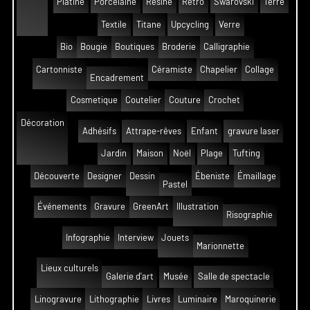
Platine
Porcelaine
Résine
Rétro
Swarovski
Terre
Textile
Titane
Upcycling
Verre
Bio
Bougie
Boutiques
Broderie
Calligraphie
Cartonniste
Céramiste
Chapelier
Collage
Encadrement
Cosmetique
Coutelier
Couture
Crochet
Décoration
Adhésifs
Attrape-rêves
Enfant
gravure laser
Jardin
Maison
Noël
Plage
Tufting
Découverte
Designer
Dessin
Ébeniste
Émaillage
Pastel
Événements
Gravure
GreenArt
Illustration
Risographie
Infographie
Interview
Jouets
Marionnette
Lieux culturels
Galerie d'art
Musée
Salle de spectacle
Linogravure
Lithographie
Livres
Luminaire
Maroquinerie