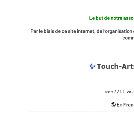
Le but de notre assoc
Par le biais de ce site internet, de l’organisati
comm
Touch-Art
✨
👀 +7 300 visi
🌎 En
Fran