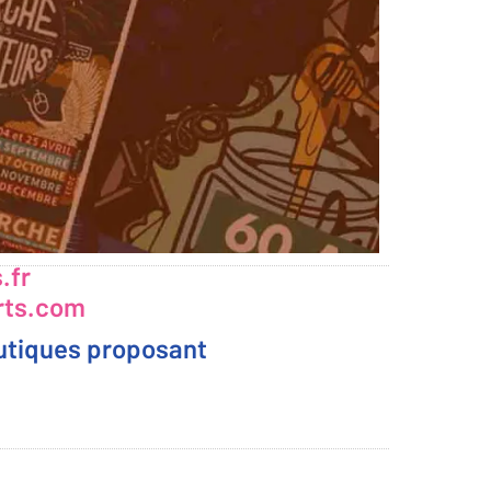
.fr
rts.com
outiques proposant