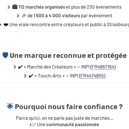
🏙️
et plus de 230 événements
112 marchés organisés
🎉 d
par événement
e 1 500 à 4 000 visiteurs
❤️ Une vraie rencontre entre créateurs et public à Strasbour
Une marque reconnue et protégée
🛡️
✔️ « Marché des Créateurs » — INPI
(FR4867164)
✔️ « Touch-Arts » — INPI
(FR4474855)
Pourquoi nous faire confiance ?
🌟
Parce qu’ici, on ne parle pas juste de marchés…
👉 Une
communauté passionnée