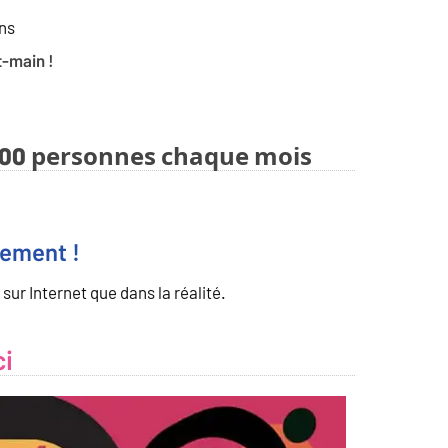
ans
t-main !
0 000 personnes chaque mois
lement !
 sur Internet que dans la réalité.
ci