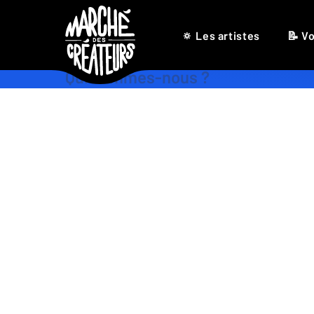
🔅 Les artistes
📝 Vo
Qui sommes-nous ?