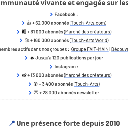
ommunauté vivante et engagée sur le
Facebook :
👍
(Touch-Arts.com)
+ 62 000 abonnés
🛍️
(Marché des créateurs)
+ 31 000 abonnés
🚀
(Touch-Arts World)
+ 160 000 abonnés
dans nos groupes :
Groupe FAIT-MAIN
|
Découvri
membres actifs
🔥 Jusqu’à
120 publications par jour
Instagram :
📸
(Marché des créateurs)
+ 13 000 abonnés
🎯
(Touch-Arts)
+ 3 400 abonnés
💌
+ 28 000 abonnés newsletter
Une présence forte depuis 2010
📍