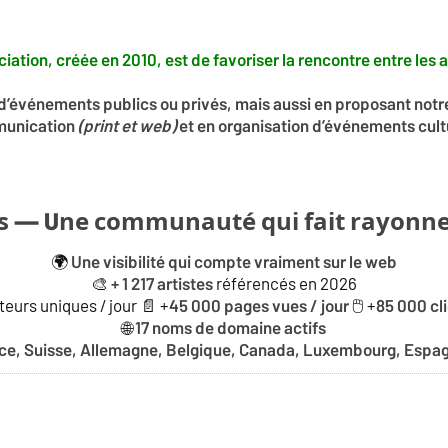
iation, créée en 2010, est de favoriser la rencontre entre les ar
on d’événements publics ou privés, mais aussi en proposant notr
unication
(print et web)
et en organisation d’événements cult
s — Une communauté qui fait rayonner
🌍
Une visibilité qui compte vraiment sur le web
🎨
référencés en 2026
+ 1 217 artistes
teurs uniques / jour 📄 +
🖱️ +
45 000 pages vues / jour
85 000 cl
🌐
17 noms de domaine actifs
ce, Suisse, Allemagne, Belgique, Canada, Luxembourg, Espag