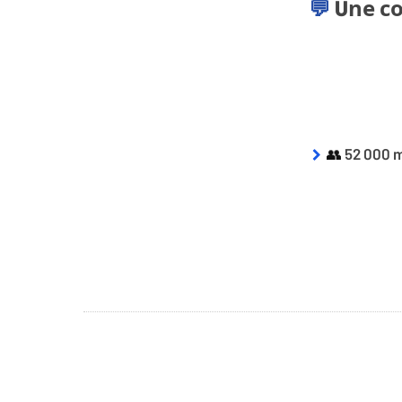
Une c
💬
👥
52 000 