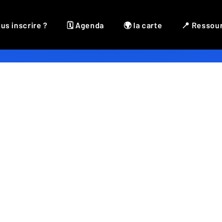
us inscrire ?
🗓 Agenda
🌍 la carte
📍 Ressou