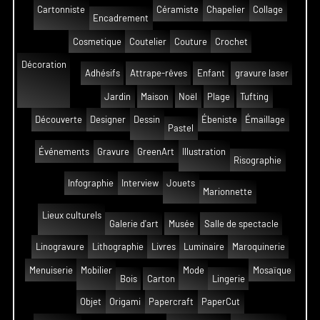
Cartonniste
Céramiste
Chapelier
Collage
Encadrement
Cosmetique
Coutelier
Couture
Crochet
Décoration
Adhésifs
Attrape-rêves
Enfant
gravure laser
Jardin
Maison
Noël
Plage
Tufting
Découverte
Designer
Dessin
Ébeniste
Émaillage
Pastel
Événements
Gravure
GreenArt
Illustration
Risographie
Infographie
Interview
Jouets
Marionnette
Lieux culturels
Galerie d'art
Musée
Salle de spectacle
Linogravure
Lithographie
Livres
Luminaire
Maroquinerie
Menuiserie
Mobilier
Mode
Mosaïque
Bois
Carton
Lingerie
Objet
Origami
Papercraft
PaperCut