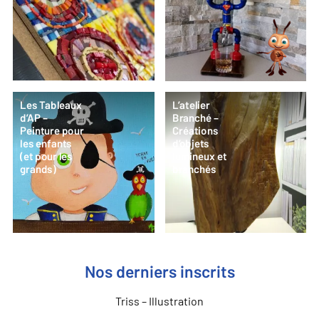
Les Tableaux
L’atelier
d’AP –
Branché –
Peinture pour
Créations
les enfants
d’objets
(et pour les
lumineux et
grands)
branchés
Nos derniers inscrits
Triss – Illustration