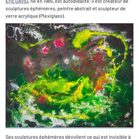
Eric DAVID
, né en 1965, est autodidacte, il est créateur de
sculptures éphémères, peintre abstrait et sculpteur de
verre acrylique (Plexiglass).
Ses
sculptures éphémères
dévoilent ce qui est invisible à