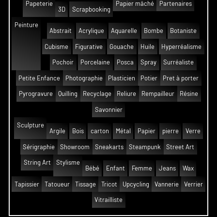
Papeterie
Papier mâché
Partenaires
3D
Scrapbooking
Peinture
Abstrait
Acrylique
Aquarelle
Bombe
Botaniste
Cubisme
Figurative
Gouache
Huile
Hyperréalisme
Pochoir
Porcelaine
Posca
Spray
Surréaliste
Petite Enfance
Photographie
Plasticien
Potier
Pret à porter
Pyrogravure
Quilling
Recyclage
Reliure
Rempailleur
Résine
Savonnier
Sculpture
Argile
Bois
carton
Métal
Papier
pierre
Verre
Sérigraphie
Showroom
Sneakarts
Steampunk
Street Art
String Art
Stylisme
Bébé
Enfant
Femme
Jeans
Wax
Tapissier
Tatoueur
Tissage
Tricot
Upcycling
Vannerie
Verrier
Vitrailliste