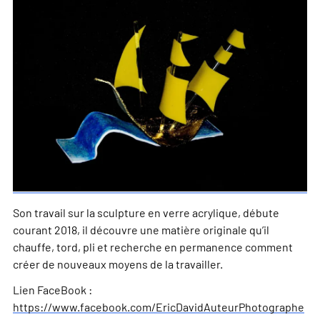
Son travail sur la sculpture en verre acrylique, débute
courant 2018, il découvre une matière originale qu’il
chauffe, tord, pli et recherche en permanence comment
créer de nouveaux moyens de la travailler.
Lien FaceBook :
https://www.facebook.com/EricDavidAuteurPhotographe