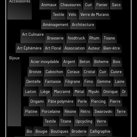
Accessoires
Animaux
Chaussures
Cuir
Panier
Sacs
Textile
Vélo
Verre de Murano
Aménagement
Architecture
Art Culinaire
Brasserie
foodtruck
Rhum
Tisane
Art Éphémère
Art Floral
Association
Auteur
Bien-être
Bijoux
Acier inoxydable
Argent
Beton
Boheme
Bois
Bronze
Cabochon
Coraux
Cristal
Cuir
Cuivre
Dentelle
Fantaisie
Filigrane
Fimo
Gemme
Laine
Laiton
Liège
Macramé
Métal
Miyuki
Onirique
Or
Origami
Pâte polymère
Perle
Piercing
Pierre
Platine
Porcelaine
Résine
Rétro
Swarovski
Terre
Textile
Titane
Upcycling
Verre
Bio
Bougie
Boutiques
Broderie
Calligraphie