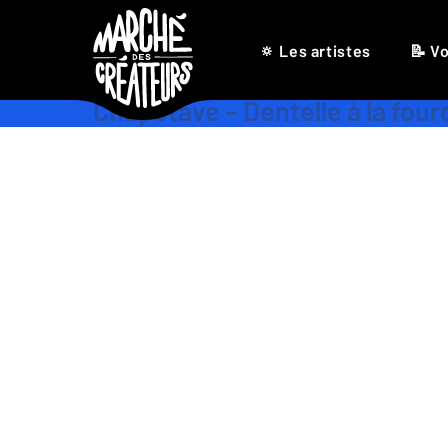
🔅 Les artistes
📝 Vo
Chapotave – Dentelle à la fou