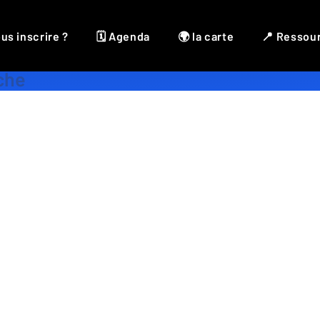
us inscrire ?
🗓 Agenda
🌍 la carte
📍 Ressou
Accessoires
,
Broderie
,
Couture
,
Crochet
,
Décoration
,
Textile
rche