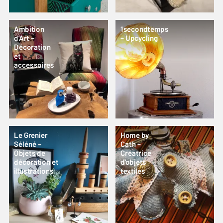
Ambition
1secondtemps
d’Art –
– Upcycling
Décoration
et
accessoires
Le Grenier
Home by
Séléné –
Cath –
Objets de
Créatrice
décoration et
d’objets
illustrations
textiles