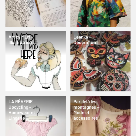
Art by MLM –
Leanka –
Illustratrice
Décoration
LA RÊVERIE
Par delà les
Upcycling –
montagnes –
Homewear et
Mode et
Lingerie
accessoires