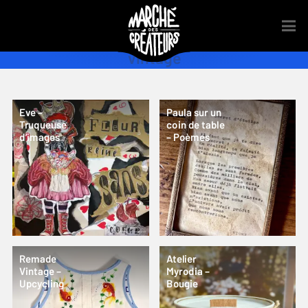
vintage
Eve –
Paula sur un
Truqueuse
coin de table
d’images
– Poèmes
Remade
Atelier
Vintage –
Myrodia –
Upcycling
Bougie