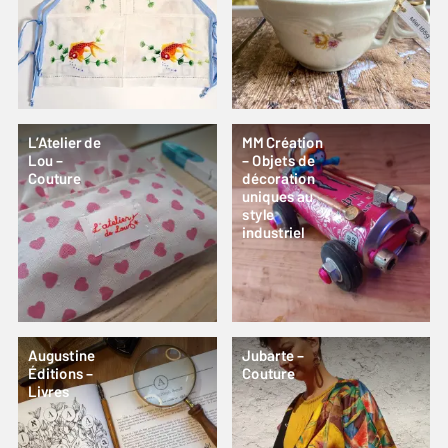
L’Atelier de
MM Création
Lou –
– Objets de
Couture
décoration
uniques au
style
industriel
Augustine
Jubarte –
Éditions –
Couture
Livres