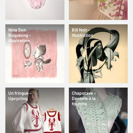
Nina Son
Bill Noir –
Bogyeong –
Illustration
Illustration
Un fringue –
Chapotave –
Upcycling
Dentelle à la
fourche