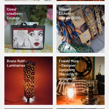
Coeur
Vincent
création –
Eichert –
Couture
Guitare DODO
Bruno Ruhf –
Fowski Mura
Luminaires
– Designer
Upcycling
(Recycl’Art)
uniques et
atypiques