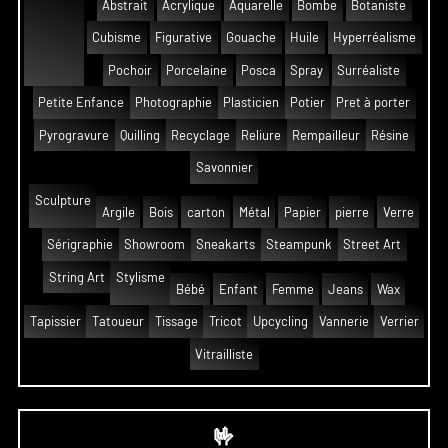
Abstrait
Acrylique
Aquarelle
Bombe
Botaniste
Cubisme
Figurative
Gouache
Huile
Hyperréalisme
Pochoir
Porcelaine
Posca
Spray
Surréaliste
Petite Enfance
Photographie
Plasticien
Potier
Pret à porter
Pyrogravure
Quilling
Recyclage
Reliure
Rempailleur
Résine
Savonnier
Sculpture
Argile
Bois
carton
Métal
Papier
pierre
Verre
Sérigraphie
Showroom
Sneakarts
Steampunk
Street Art
String Art
Stylisme
Bébé
Enfant
Femme
Jeans
Wax
Tapissier
Tatoueur
Tissage
Tricot
Upcycling
Vannerie
Verrier
Vitrailliste
🤟