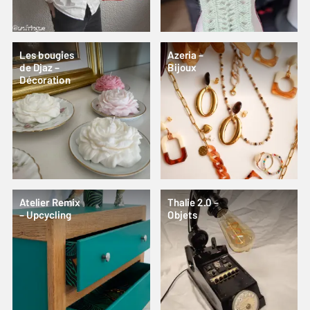
Les bougies
Azeria –
de Djaz –
Bijoux
Décoration
Atelier Remix
Thalie 2.0 –
– Upcycling
Objets