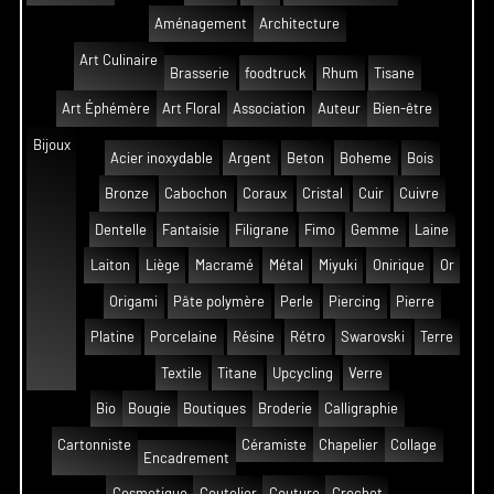
Aménagement
Architecture
Art Culinaire
Brasserie
foodtruck
Rhum
Tisane
Art Éphémère
Art Floral
Association
Auteur
Bien-être
Bijoux
Acier inoxydable
Argent
Beton
Boheme
Bois
Bronze
Cabochon
Coraux
Cristal
Cuir
Cuivre
Dentelle
Fantaisie
Filigrane
Fimo
Gemme
Laine
Laiton
Liège
Macramé
Métal
Miyuki
Onirique
Or
Origami
Pâte polymère
Perle
Piercing
Pierre
Platine
Porcelaine
Résine
Rétro
Swarovski
Terre
Textile
Titane
Upcycling
Verre
Bio
Bougie
Boutiques
Broderie
Calligraphie
Cartonniste
Céramiste
Chapelier
Collage
Encadrement
Cosmetique
Coutelier
Couture
Crochet