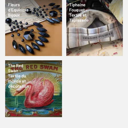
Fleurs
Tiphaine
d’Equinoxe –
Fouquet –
Bijoux
Textile et
Tapisserie
The Red
Swan –
Textile du
monde et
décoration