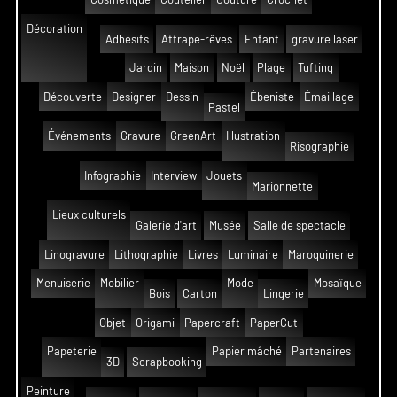
Décoration
Adhésifs
Attrape-rêves
Enfant
gravure laser
Jardin
Maison
Noël
Plage
Tufting
Découverte
Designer
Dessin
Ébeniste
Émaillage
Pastel
Événements
Gravure
GreenArt
Illustration
Risographie
Infographie
Interview
Jouets
Marionnette
Lieux culturels
Galerie d'art
Musée
Salle de spectacle
Linogravure
Lithographie
Livres
Luminaire
Maroquinerie
Menuiserie
Mobilier
Mode
Mosaïque
Bois
Carton
Lingerie
Objet
Origami
Papercraft
PaperCut
Papeterie
Papier mâché
Partenaires
3D
Scrapbooking
Peinture