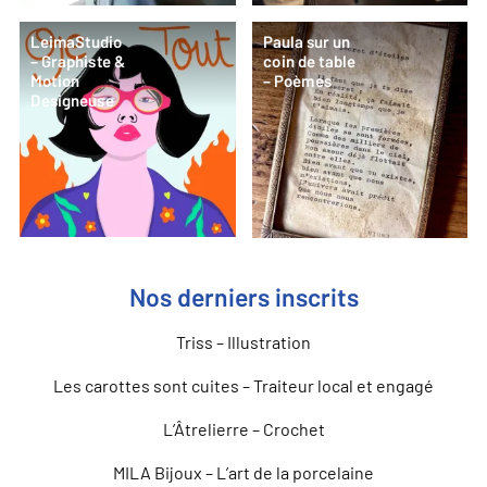
LeimaStudio
Paula sur un
– Graphiste &
coin de table
Motion
– Poèmes
Designeuse
Nos derniers inscrits
Triss – Illustration
Les carottes sont cuites – Traiteur local et engagé
L’Âtrelierre – Crochet
MILA Bijoux – L’art de la porcelaine