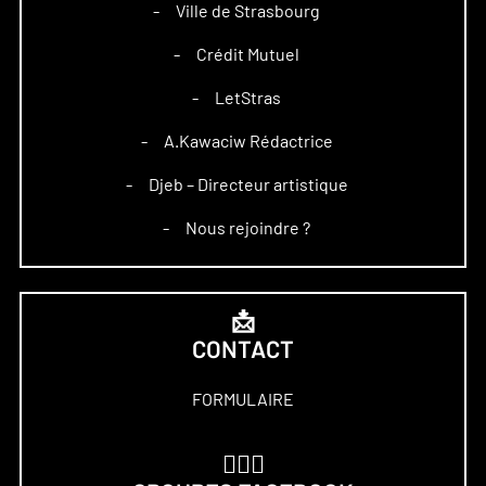
Ville de Strasbourg
–
Crédit Mutuel
–
LetStras
–
A.Kawaciw Rédactrice
–
Djeb – Directeur artistique
–
Nous rejoindre ?
–
📩
CONTACT
FORMULAIRE
🏋🏻‍♀️