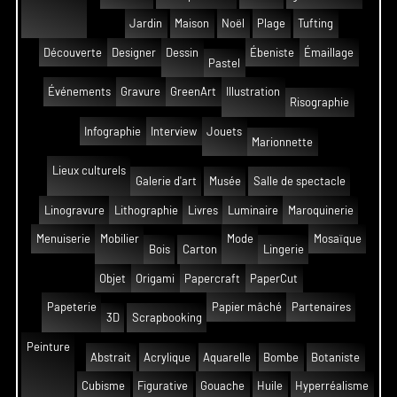
Jardin
Maison
Noël
Plage
Tufting
Découverte
Designer
Dessin
Ébeniste
Émaillage
Pastel
Événements
Gravure
GreenArt
Illustration
Risographie
Infographie
Interview
Jouets
Marionnette
Lieux culturels
Galerie d'art
Musée
Salle de spectacle
Linogravure
Lithographie
Livres
Luminaire
Maroquinerie
Menuiserie
Mobilier
Mode
Mosaïque
Bois
Carton
Lingerie
Objet
Origami
Papercraft
PaperCut
Papeterie
Papier mâché
Partenaires
3D
Scrapbooking
Peinture
Abstrait
Acrylique
Aquarelle
Bombe
Botaniste
Cubisme
Figurative
Gouache
Huile
Hyperréalisme