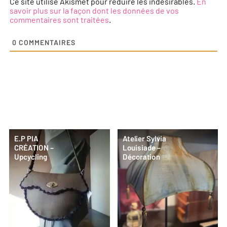
Ce site utilise Akismet pour réduire les indésirables.
En
savoir plus sur la façon dont les données de vos
commentaires sont traitées
.
0
COMMENTAIRES
E.P PIA
Atelier Sylvia
CRÉATION –
Louisiade –
Upcycling
Décoration