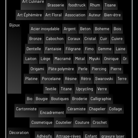
Art Culinaire
Brasserie
foodtruck
Rhum
Tisane
Art Éphémère
Art Floral
Association
Auteur
Bien-être
Bijoux
Acier inoxydable
Argent
Beton
Boheme
Bois
Bronze
Cabochon
Coraux
Cristal
Cuir
Cuivre
Dentelle
Fantaisie
Filigrane
Fimo
Gemme
Laine
Laiton
Liège
Macramé
Métal
Miyuki
Onirique
Or
Origami
Pâte polymère
Perle
Piercing
Pierre
Platine
Porcelaine
Résine
Rétro
Swarovski
Terre
Textile
Titane
Upcycling
Verre
Bio
Bougie
Boutiques
Broderie
Calligraphie
Cartonniste
Céramiste
Chapelier
Collage
Encadrement
Cosmetique
Coutelier
Couture
Crochet
Décoration
Adhésifs
Attrape-rêves
Enfant
gravure laser