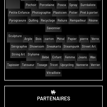
Pochoir
Porcelaine
Posca
Spray
Surréaliste
Petite Enfance
Photographie
Plasticien
Potier
Pret à porter
Pyrogravure
Quilling
Recyclage
Reliure
Rempailleur
Résine
Savonnier
Sculpture
Argile
Bois
carton
Métal
Papier
pierre
Verre
Sérigraphie
Showroom
Sneakarts
Steampunk
Street Art
String Art
Stylisme
Bébé
Enfant
Femme
Jeans
Wax
Tapissier
Tatoueur
Tissage
Tricot
Upcycling
Vannerie
Verrier
Vitrailliste
🤟
PARTENAIRES