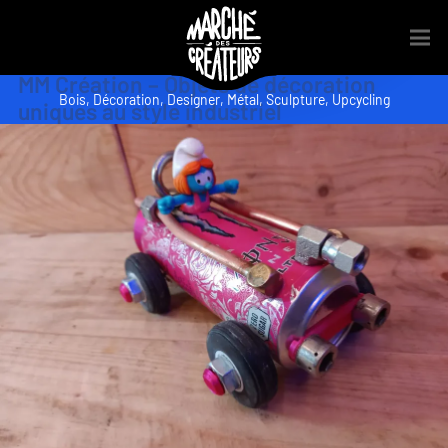
MM Création – Objets de décoration
Bois
,
Décoration
,
Designer
,
Métal
,
Sculpture
,
Upcycling
uniques au style industriel