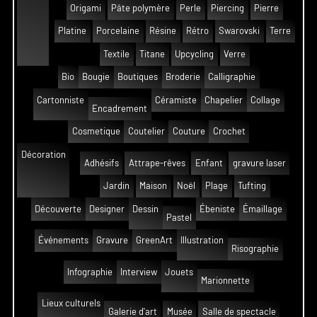
Origami
Pâte polymère
Perle
Piercing
Pierre
Platine
Porcelaine
Résine
Rétro
Swarovski
Terre
Textile
Titane
Upcycling
Verre
Bio
Bougie
Boutiques
Broderie
Calligraphie
Cartonniste
Céramiste
Chapelier
Collage
Encadrement
Cosmetique
Coutelier
Couture
Crochet
Décoration
Adhésifs
Attrape-rêves
Enfant
gravure laser
Jardin
Maison
Noël
Plage
Tufting
Découverte
Designer
Dessin
Ébeniste
Émaillage
Pastel
Événements
Gravure
GreenArt
Illustration
Risographie
Infographie
Interview
Jouets
Marionnette
Lieux culturels
Galerie d'art
Musée
Salle de spectacle