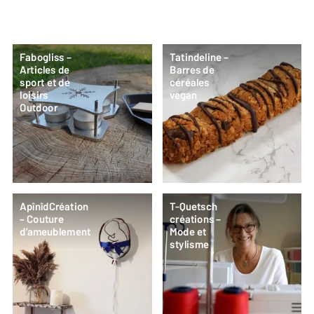
Fabogliss –
Tatindeline –
Articles de
Barres de
sport et de
céréales
loisirs
vegan
Outdoor
ApînîdCréation
T-Quetsch
– Couture
créations –
d’ameublement
Mode et
stylisme