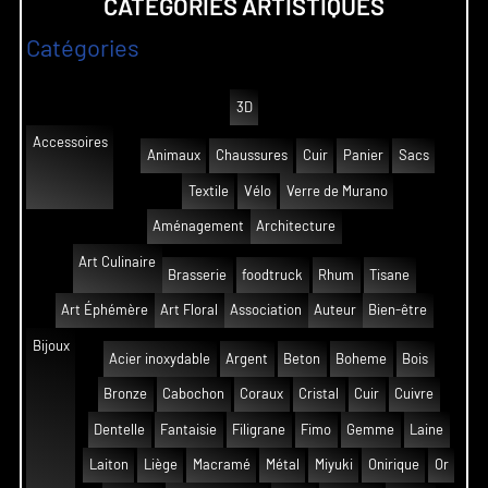
CATÉGORIES ARTISTIQUES
Catégories
3D
Accessoires
Animaux
Chaussures
Cuir
Panier
Sacs
Textile
Vélo
Verre de Murano
Aménagement
Architecture
Art Culinaire
Brasserie
foodtruck
Rhum
Tisane
Art Éphémère
Art Floral
Association
Auteur
Bien-être
Bijoux
Acier inoxydable
Argent
Beton
Boheme
Bois
Bronze
Cabochon
Coraux
Cristal
Cuir
Cuivre
Dentelle
Fantaisie
Filigrane
Fimo
Gemme
Laine
Laiton
Liège
Macramé
Métal
Miyuki
Onirique
Or