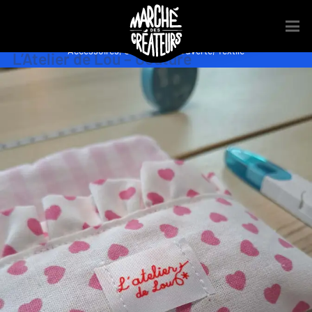
Accessoires
,
Couture
,
Découverte
,
Textile
L’Atelier de Lou – Couture