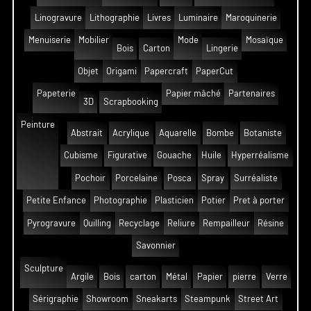
Linogravure
Lithographie
Livres
Luminaire
Maroquinerie
Menuiserie
Mobilier
Mode
Mosaïque
Bois
Carton
Lingerie
Objet
Origami
Papercraft
PaperCut
Papeterie
Papier mâché
Partenaires
3D
Scrapbooking
Peinture
Abstrait
Acrylique
Aquarelle
Bombe
Botaniste
Cubisme
Figurative
Gouache
Huile
Hyperréalisme
Pochoir
Porcelaine
Posca
Spray
Surréaliste
Petite Enfance
Photographie
Plasticien
Potier
Pret à porter
Pyrogravure
Quilling
Recyclage
Reliure
Rempailleur
Résine
Savonnier
Sculpture
Argile
Bois
carton
Métal
Papier
pierre
Verre
Sérigraphie
Showroom
Sneakarts
Steampunk
Street Art