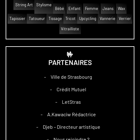
String Art
Stylisme
Bébé
Enfant
Femme
Jeans
Wax
Tapissier
Tatoueur
Tissage
Tricot
Upcycling
Vannerie
Verrier
Vitrailliste
🤟
PARTENAIRES
Ville de Strasbourg
–
Crédit Mutuel
–
LetStras
–
A.Kawaciw Rédactrice
–
Djeb – Directeur artistique
–
Nous rejoindre ?
–