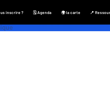
us inscrire ?
🗓 Agenda
🌍 la carte
📍 Ressou
Accessoires
,
Découverte
,
Ébeniste
sique