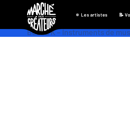
🔅 Les artistes
📝 Vo
Bouba K – Instruments de mu