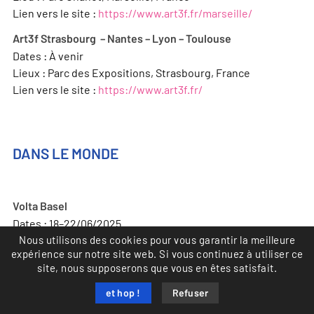
Lien vers le site :
https://www.art3f.fr/marseille/
Art3f Strasbourg – Nantes – Lyon – Toulouse
Dates : À venir
Lieux : Parc des Expositions, Strasbourg, France
Lien vers le site :
https://www.art3f.fr/
DANS LE MONDE
Volta Basel
Dates : 18–22/06/2025
Nous utilisons des cookies pour vous garantir la meilleure
Lieux : Hall 4.U, Messeplatz 21,Basel, Suisse
expérience sur notre site web. Si vous continuez à utiliser ce
Thèmes : Foire d’art contemporain satellite de Art Basel,
site, nous supposerons que vous en êtes satisfait.
Volta met en lumière des artistes émergents et des
galeries audacieuses dans un format accessible et
et hop !
Refuser
curatorial.