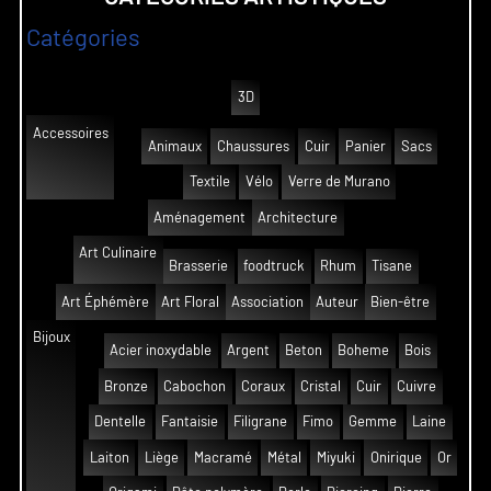
Catégories
3D
Accessoires
Animaux
Chaussures
Cuir
Panier
Sacs
Textile
Vélo
Verre de Murano
Aménagement
Architecture
Art Culinaire
Brasserie
foodtruck
Rhum
Tisane
Art Éphémère
Art Floral
Association
Auteur
Bien-être
Bijoux
Acier inoxydable
Argent
Beton
Boheme
Bois
Bronze
Cabochon
Coraux
Cristal
Cuir
Cuivre
Dentelle
Fantaisie
Filigrane
Fimo
Gemme
Laine
Laiton
Liège
Macramé
Métal
Miyuki
Onirique
Or