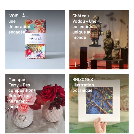
VOIS LÀ –
Château
une
Vodou – Une
décoration
collection
engagée
unique au
monde
Monique
RHIZOMES –
Ferry – Des
Illustration
compositions
botanique
florales qui
ne fanent
jamais