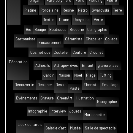
Origami
Pâte polymère
Perle
Piercing
Pierre
Platine
Porcelaine
Résine
Rétro
Swarovski
Terre
Textile
Titane
Upcycling
Verre
Bio
Bougie
Boutiques
Broderie
Calligraphie
Cartonniste
Céramiste
Chapelier
Collage
Encadrement
Cosmetique
Coutelier
Couture
Crochet
Décoration
Adhésifs
Attrape-rêves
Enfant
gravure laser
Jardin
Maison
Noël
Plage
Tufting
Découverte
Designer
Dessin
Ébeniste
Émaillage
Pastel
Événements
Gravure
GreenArt
Illustration
Risographie
Infographie
Interview
Jouets
Marionnette
Lieux culturels
Galerie d'art
Musée
Salle de spectacle