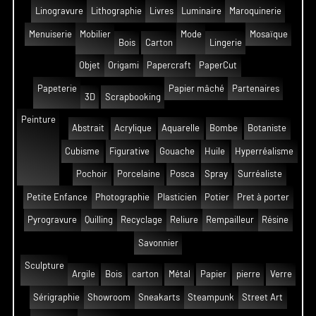
Linogravure
Lithographie
Livres
Luminaire
Maroquinerie
Menuiserie
Mobilier
Mode
Mosaïque
Bois
Carton
Lingerie
Objet
Origami
Papercraft
PaperCut
Papeterie
Papier mâché
Partenaires
3D
Scrapbooking
Peinture
Abstrait
Acrylique
Aquarelle
Bombe
Botaniste
Cubisme
Figurative
Gouache
Huile
Hyperréalisme
Pochoir
Porcelaine
Posca
Spray
Surréaliste
Petite Enfance
Photographie
Plasticien
Potier
Pret à porter
Pyrogravure
Quilling
Recyclage
Reliure
Rempailleur
Résine
Savonnier
Sculpture
Argile
Bois
carton
Métal
Papier
pierre
Verre
Sérigraphie
Showroom
Sneakarts
Steampunk
Street Art