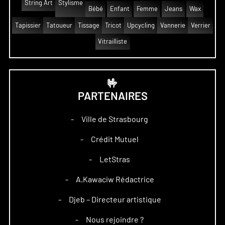
String Art
Stylisme
Bébé
Enfant
Femme
Jeans
Wax
Tapissier
Tatoueur
Tissage
Tricot
Upcycling
Vannerie
Verrier
Vitrailliste
🤟
PARTENAIRES
Ville de Strasbourg
–
Crédit Mutuel
–
LetStras
–
A.Kawaciw Rédactrice
–
Djeb – Directeur artistique
–
Nous rejoindre ?
–