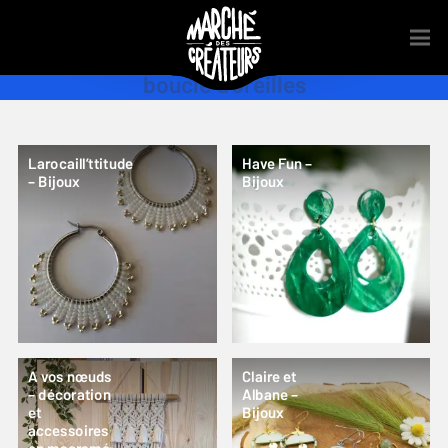
boucle d’oreilles
Larocaill’ttitude
Have Fun –
– Bijoux
Bijoux
A vos nœuds
Claire et
– décoration
Albane –
et
Bijoux
accessoires