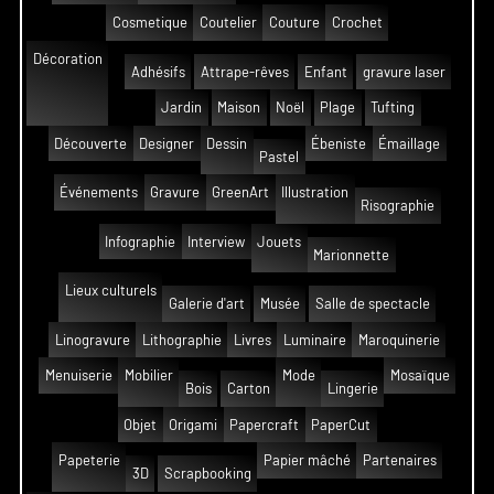
Cosmetique
Coutelier
Couture
Crochet
Décoration
Adhésifs
Attrape-rêves
Enfant
gravure laser
Jardin
Maison
Noël
Plage
Tufting
Découverte
Designer
Dessin
Ébeniste
Émaillage
Pastel
Événements
Gravure
GreenArt
Illustration
Risographie
Infographie
Interview
Jouets
Marionnette
Lieux culturels
Galerie d'art
Musée
Salle de spectacle
Linogravure
Lithographie
Livres
Luminaire
Maroquinerie
Menuiserie
Mobilier
Mode
Mosaïque
Bois
Carton
Lingerie
Objet
Origami
Papercraft
PaperCut
Papeterie
Papier mâché
Partenaires
3D
Scrapbooking