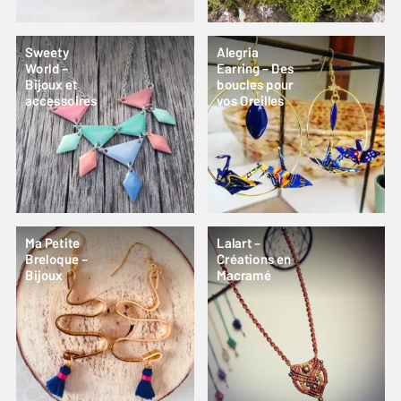
Sweety
Alegria
World –
Earring – Des
Bijoux et
boucles pour
accessoires
vos Oreilles
Ma Petite
Lalart –
Breloque –
Créations en
Bijoux
Macramé