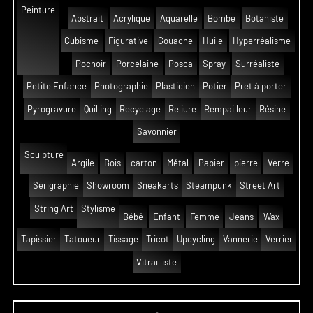
Peinture
Abstrait
Acrylique
Aquarelle
Bombe
Botaniste
Cubisme
Figurative
Gouache
Huile
Hyperréalisme
Pochoir
Porcelaine
Posca
Spray
Surréaliste
Petite Enfance
Photographie
Plasticien
Potier
Pret à porter
Pyrogravure
Quilling
Recyclage
Reliure
Rempailleur
Résine
Savonnier
Sculpture
Argile
Bois
carton
Métal
Papier
pierre
Verre
Sérigraphie
Showroom
Sneakarts
Steampunk
Street Art
String Art
Stylisme
Bébé
Enfant
Femme
Jeans
Wax
Tapissier
Tatoueur
Tissage
Tricot
Upcycling
Vannerie
Verrier
Vitrailliste