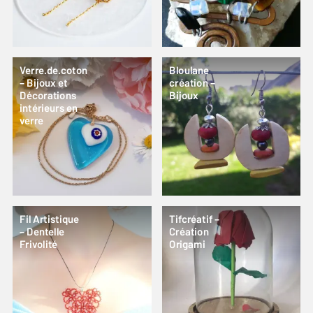
Verre.de.coton
Bloulane
– Bijoux et
création –
Décorations
Bijoux
intérieurs en
verre
Fil Artistique
Tifcréatif –
– Dentelle
Création
Frivolité
Origami