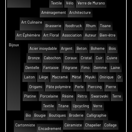
Textile
Vélo
Verre de Murano
Aménagement
Architecture
Art Culinaire
Brasserie
foodtruck
Rhum
Tisane
Art Éphémère
Art Floral
Association
Auteur
Bien-être
Bijoux
Acier inoxydable
Argent
Beton
Boheme
Bois
Bronze
Cabochon
Coraux
Cristal
Cuir
Cuivre
Dentelle
Fantaisie
Filigrane
Fimo
Gemme
Laine
Laiton
Liège
Macramé
Métal
Miyuki
Onirique
Or
Origami
Pâte polymère
Perle
Piercing
Pierre
Platine
Porcelaine
Résine
Rétro
Swarovski
Terre
Textile
Titane
Upcycling
Verre
Bio
Bougie
Boutiques
Broderie
Calligraphie
Cartonniste
Céramiste
Chapelier
Collage
Encadrement