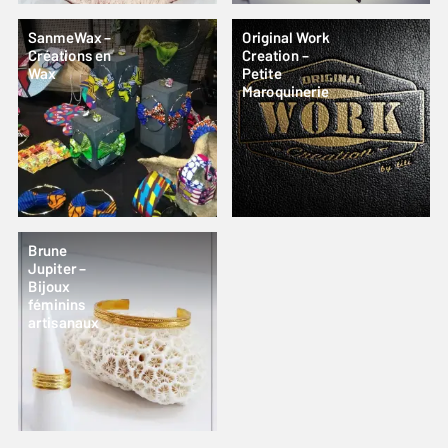
SanmeWax –
Original Work
Créations en
Creation –
Wax
Petite
Maroquinerie
Brune
Jupiter –
Bijoux
féminins
artisanaux