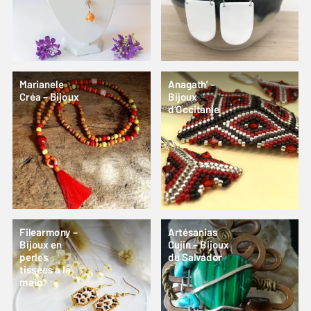
Marianele
Anagath’ –
Créa – Bijoux
Bijoux
d’Occitanie
Filearmony –
Artésanias
Bijoux en
Cujin – Bijoux
perles
du Salvador
tissées à la
main