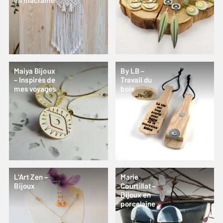
en macramé
Maiya Bijoux
By LB –
– Inspirés de
Travail du
mes voyages
bois
L’Art Zen –
Marie
Bijoux
Courtillat –
Bijoux en
porcelaine