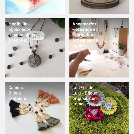
Modibulle –
Annamorfoz
bijoux éco-
– création et
responsables
fabrication
à récolter
artisanale de
bijoux
Calidus –
Les Fils de
Bijoux
Lulu – Bijoux
fantaisie
originaux en
Laine