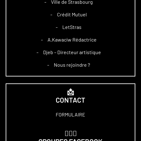
Ville de Strasbourg
–
Crédit Mutuel
–
LetStras
–
A.Kawaciw Rédactrice
–
Djeb – Directeur artistique
–
Nous rejoindre ?
–
📩
CONTACT
FORMULAIRE
🏋🏻‍♀️