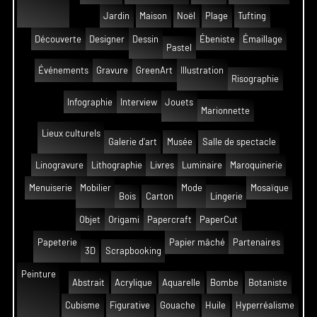
Jardin
Maison
Noël
Plage
Tufting
Découverte
Designer
Dessin
Ébeniste
Émaillage
Pastel
Événements
Gravure
GreenArt
Illustration
Risographie
Infographie
Interview
Jouets
Marionnette
Lieux culturels
Galerie d'art
Musée
Salle de spectacle
Linogravure
Lithographie
Livres
Luminaire
Maroquinerie
Menuiserie
Mobilier
Mode
Mosaïque
Bois
Carton
Lingerie
Objet
Origami
Papercraft
PaperCut
Papeterie
Papier mâché
Partenaires
3D
Scrapbooking
Peinture
Abstrait
Acrylique
Aquarelle
Bombe
Botaniste
Cubisme
Figurative
Gouache
Huile
Hyperréalisme