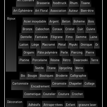
Art Culinaire
Brasserie
foodtruck
Rhum
Tisane
Art Éphémère
Art Floral
Association
Auteur
Bien-être
Bijoux
Acier inoxydable
Argent
Beton
Boheme
Bois
Bronze
Cabochon
Coraux
Cristal
Cuir
Cuivre
Dentelle
Fantaisie
Filigrane
Fimo
Gemme
Laine
Laiton
Liège
Macramé
Métal
Miyuki
Onirique
Or
Origami
Pâte polymère
Perle
Piercing
Pierre
Platine
Porcelaine
Résine
Rétro
Swarovski
Terre
Textile
Titane
Upcycling
Verre
Bio
Bougie
Boutiques
Broderie
Calligraphie
Cartonniste
Céramiste
Chapelier
Collage
Encadrement
Cosmetique
Coutelier
Couture
Crochet
Décoration
Adhésifs
Attrape-rêves
Enfant
gravure laser