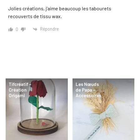
Jolies créations, j’aime beaucoup les tabourets
recouverts de tissu wax.
Répondre
0
Tifcréatif –
Les Nœuds
Création
de Papa –
Origami
Accessoires