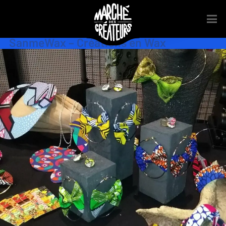
Accessoires
,
Bijoux
,
Boutiques
,
Couture
,
Mobilier
,
Mode
,
Stylisme
,
Wax
SanmeWax – Créations en Wax