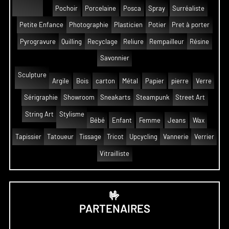
Pochoir
Porcelaine
Posca
Spray
Surréaliste
Petite Enfance
Photographie
Plasticien
Potier
Pret à porter
Pyrogravure
Quilling
Recyclage
Reliure
Rempailleur
Résine
Savonnier
Sculpture
Argile
Bois
carton
Métal
Papier
pierre
Verre
Sérigraphie
Showroom
Sneakarts
Steampunk
Street Art
String Art
Stylisme
Bébé
Enfant
Femme
Jeans
Wax
Tapissier
Tatoueur
Tissage
Tricot
Upcycling
Vannerie
Verrier
Vitrailliste
🤟
PARTENAIRES