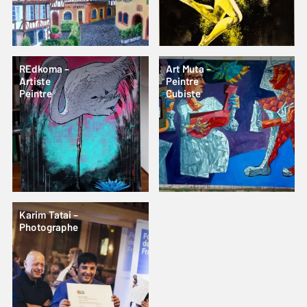
REdkoma –
Art Muta –
Artiste
Peintre
Peintre
Cubiste
Karim Tatai –
Photographe