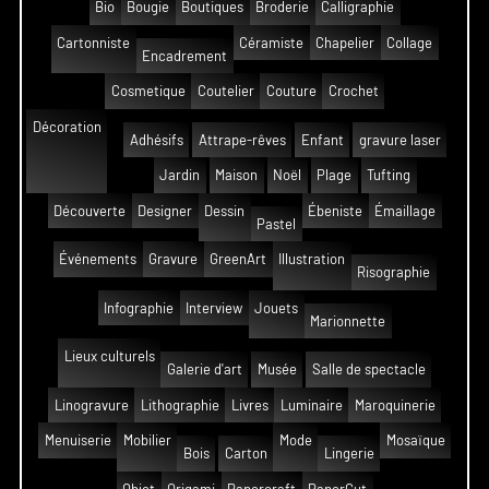
Bio
Bougie
Boutiques
Broderie
Calligraphie
Cartonniste
Céramiste
Chapelier
Collage
Encadrement
Cosmetique
Coutelier
Couture
Crochet
Décoration
Adhésifs
Attrape-rêves
Enfant
gravure laser
Jardin
Maison
Noël
Plage
Tufting
Découverte
Designer
Dessin
Ébeniste
Émaillage
Pastel
Événements
Gravure
GreenArt
Illustration
Risographie
Infographie
Interview
Jouets
Marionnette
Lieux culturels
Galerie d'art
Musée
Salle de spectacle
Linogravure
Lithographie
Livres
Luminaire
Maroquinerie
Menuiserie
Mobilier
Mode
Mosaïque
Bois
Carton
Lingerie