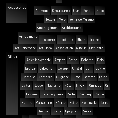
Accessoires
Animaux
Chaussures
Cuir
Panier
Sacs
Textile
Vélo
Verre de Murano
Aménagement
Architecture
Art Culinaire
Brasserie
foodtruck
Rhum
Tisane
Art Éphémère
Art Floral
Association
Auteur
Bien-être
Bijoux
Acier inoxydable
Argent
Beton
Boheme
Bois
Bronze
Cabochon
Coraux
Cristal
Cuir
Cuivre
Dentelle
Fantaisie
Filigrane
Fimo
Gemme
Laine
Laiton
Liège
Macramé
Métal
Miyuki
Onirique
Or
Origami
Pâte polymère
Perle
Piercing
Pierre
Platine
Porcelaine
Résine
Rétro
Swarovski
Terre
Textile
Titane
Upcycling
Verre