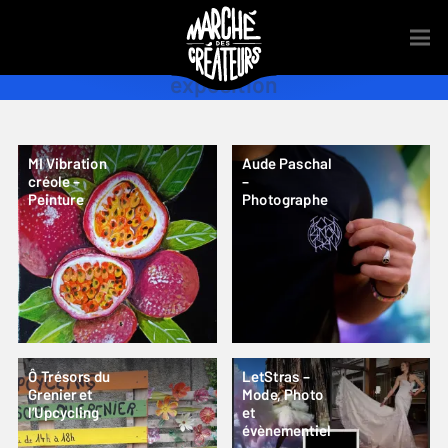
exposition
MI Vibration
Aude Paschal
créole –
–
Peinture
Photographe
Ô Trésors du
LetStras –
Grenier et
Mode, Photo
l’Upcycling
et
évènementiel