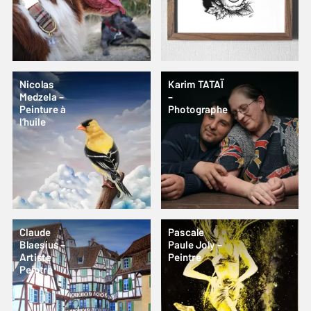
Nicolas
Karim TATAÏ
Medzela –
–
Peinture à
Photographe
l’huile
Claude
Pascale
Blaesius –
Paule Joly –
Artiste
Peintre
Peintre