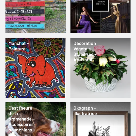
Manchot –
Décoration
Peinture
Végétale
Stabilisée –
Art Floral
C’est l’heure
Okograph –
de la
illustratrice
promenade –
Accessoires
pour chiens