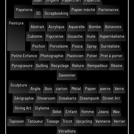
Objet
Origami
Papercraft
PaperCut
Papeterie
Papier mâché
Partenaires
3D
Scrapbooking
Peinture
Abstrait
Acrylique
Aquarelle
Bombe
Botaniste
Cubisme
Figurative
Gouache
Huile
Hyperréalisme
Pochoir
Porcelaine
Posca
Spray
Surréaliste
Petite Enfance
Photographie
Plasticien
Potier
Pret à porter
Pyrogravure
Quilling
Recyclage
Reliure
Rempailleur
Résine
Savonnier
Sculpture
Argile
Bois
carton
Métal
Papier
pierre
Verre
Sérigraphie
Showroom
Sneakarts
Steampunk
Street Art
String Art
Stylisme
Bébé
Enfant
Femme
Jeans
Wax
Tapissier
Tatoueur
Tissage
Tricot
Upcycling
Vannerie
Verrier
Vitrailliste