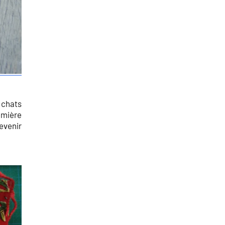
s chats
emière
evenir