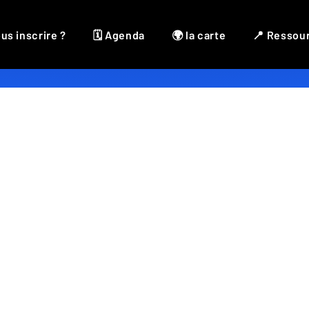
us inscrire ?
🗓 Agenda
🌍 la carte
📍 Ressou
Auteur
,
Linogravure
,
Papeterie
,
Peinture
,
Reliure