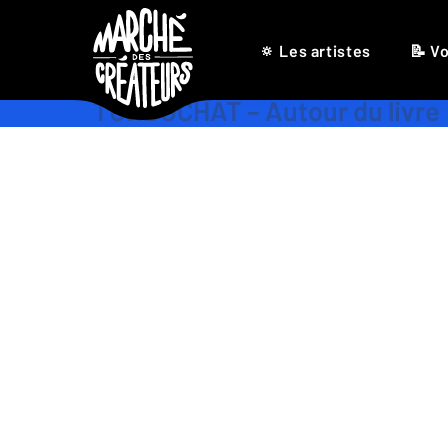
🔅 Les artistes
📝 Vo
TURBOCHAT – Autour du livre