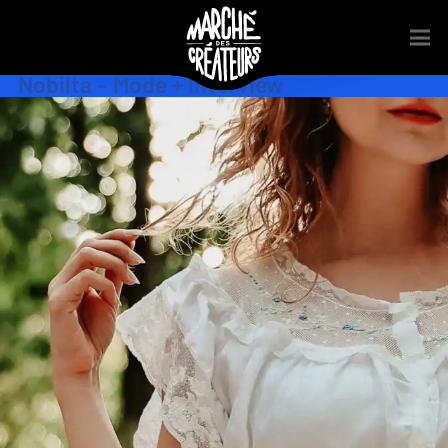
Accessoires
,
Couture
,
Interview
,
Mode
,
Pret à porter
,
Stylisme
,
Textile
,
Upcycling
Nobilta – Mode + Interview