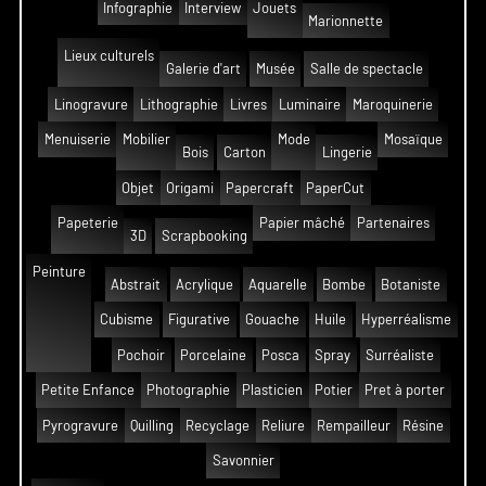
Infographie
Interview
Jouets
Marionnette
Lieux culturels
Galerie d'art
Musée
Salle de spectacle
Linogravure
Lithographie
Livres
Luminaire
Maroquinerie
Menuiserie
Mobilier
Mode
Mosaïque
Bois
Carton
Lingerie
Objet
Origami
Papercraft
PaperCut
Papeterie
Papier mâché
Partenaires
3D
Scrapbooking
Peinture
Abstrait
Acrylique
Aquarelle
Bombe
Botaniste
Cubisme
Figurative
Gouache
Huile
Hyperréalisme
Pochoir
Porcelaine
Posca
Spray
Surréaliste
Petite Enfance
Photographie
Plasticien
Potier
Pret à porter
Pyrogravure
Quilling
Recyclage
Reliure
Rempailleur
Résine
Savonnier