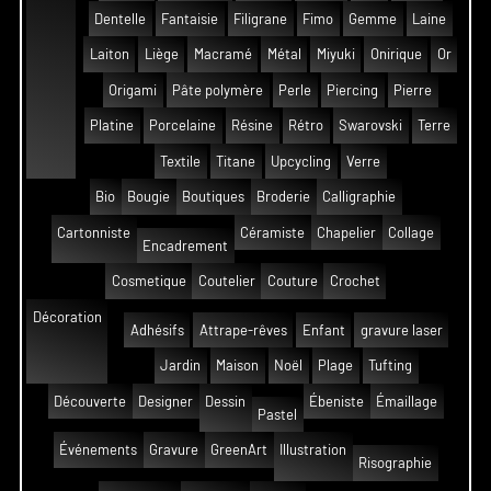
Dentelle
Fantaisie
Filigrane
Fimo
Gemme
Laine
Laiton
Liège
Macramé
Métal
Miyuki
Onirique
Or
Origami
Pâte polymère
Perle
Piercing
Pierre
Platine
Porcelaine
Résine
Rétro
Swarovski
Terre
Textile
Titane
Upcycling
Verre
Bio
Bougie
Boutiques
Broderie
Calligraphie
Cartonniste
Céramiste
Chapelier
Collage
Encadrement
Cosmetique
Coutelier
Couture
Crochet
Décoration
Adhésifs
Attrape-rêves
Enfant
gravure laser
Jardin
Maison
Noël
Plage
Tufting
Découverte
Designer
Dessin
Ébeniste
Émaillage
Pastel
Événements
Gravure
GreenArt
Illustration
Risographie