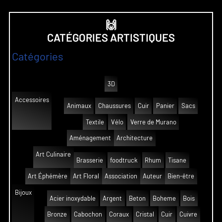
🙌
CATÉGORIES ARTISTIQUES
Catégories
3D
Accessoires
Animaux
Chaussures
Cuir
Panier
Sacs
Textile
Vélo
Verre de Murano
Aménagement
Architecture
Art Culinaire
Brasserie
foodtruck
Rhum
Tisane
Art Éphémère
Art Floral
Association
Auteur
Bien-être
Bijoux
Acier inoxydable
Argent
Beton
Boheme
Bois
Bronze
Cabochon
Coraux
Cristal
Cuir
Cuivre