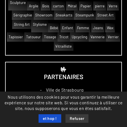
Sculpture
Argile
Bois
carton
Métal
Papier
pierre
Verre
Sérigraphie
Showroom
Sneakarts
Steampunk
Street Art
String Art
Stylisme
Bébé
Enfant
Femme
Jeans
Wax
Tapissier
Tatoueur
Tissage
Tricot
Upcycling
Vannerie
Verrier
Vitrailliste
🤟
PARTENAIRES
Ville de Strasbourg
–
Nous utilisons des cookies pour vous garantir la meilleure
Crédit Mutuel
–
expérience sur notre site web. Si vous continuez à utiliser ce
site, nous supposerons que vous en êtes satisfait.
LetStras
–
et hop !
Refuser
A.Kawaciw Rédactrice
–