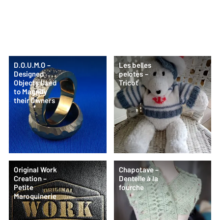
D.O.U.M.O –
Les belles
Designed
pelotes –
Objects Used
Tricot
to Magnify
their Owners
Original Work
Chapotave –
Creation –
Dentelle à la
Petite
fourche
Maroquinerie