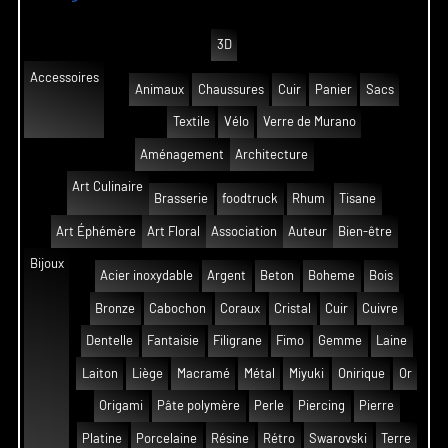
3D
Accessoires
Animaux
Chaussures
Cuir
Panier
Sacs
Textile
Vélo
Verre de Murano
Aménagement
Architecture
Art Culinaire
Brasserie
foodtruck
Rhum
Tisane
Art Éphémère
Art Floral
Association
Auteur
Bien-être
Bijoux
Acier inoxydable
Argent
Beton
Boheme
Bois
Bronze
Cabochon
Coraux
Cristal
Cuir
Cuivre
Dentelle
Fantaisie
Filigrane
Fimo
Gemme
Laine
Laiton
Liège
Macramé
Métal
Miyuki
Onirique
Or
Origami
Pâte polymère
Perle
Piercing
Pierre
Platine
Porcelaine
Résine
Rétro
Swarovski
Terre