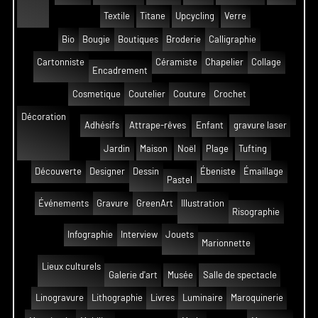
Textile
Titane
Upcycling
Verre
Bio
Bougie
Boutiques
Broderie
Calligraphie
Cartonniste
Céramiste
Chapelier
Collage
Encadrement
Cosmetique
Coutelier
Couture
Crochet
Décoration
Adhésifs
Attrape-rêves
Enfant
gravure laser
Jardin
Maison
Noël
Plage
Tufting
Découverte
Designer
Dessin
Ébeniste
Émaillage
Pastel
Événements
Gravure
GreenArt
Illustration
Risographie
Infographie
Interview
Jouets
Marionnette
Lieux culturels
Galerie d'art
Musée
Salle de spectacle
Linogravure
Lithographie
Livres
Luminaire
Maroquinerie