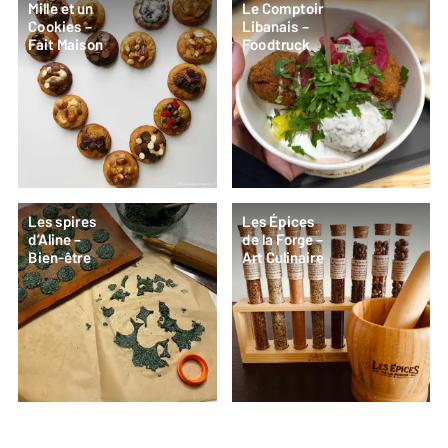
Mille et un
Le Comptoir
Cookies –
Libanais –
Fait Maison
Foodtruck
Les spires
Les Épices
d’Aline –
de la Forge –
Bien-être
Art Culinaire