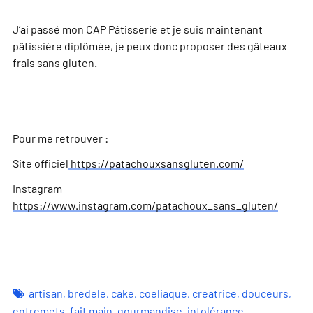
J’ai passé mon CAP Pâtisserie et je suis maintenant
pâtissière diplômée, je peux donc proposer des gâteaux
frais sans gluten.
Pour me retrouver :
Site officiel
https://patachouxsansgluten.com/
Instagram
https://www.instagram.com/patachoux_sans_gluten/
artisan
,
bredele
,
cake
,
coeliaque
,
creatrice
,
douceurs
,
entremets
,
fait main
,
gourmandise
,
intolérance
,