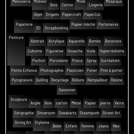
Menuiserie
Mobilier
Mode
Mosaïque
Bois
Carton
Lingerie
Objet
Origami
Papercraft
PaperCut
Papeterie
Papier mâché
Partenaires
3D
Scrapbooking
Peinture
Abstrait
Acrylique
Aquarelle
Bombe
Botaniste
Cubisme
Figurative
Gouache
Huile
Hyperréalisme
Pochoir
Porcelaine
Posca
Spray
Surréaliste
Petite Enfance
Photographie
Plasticien
Potier
Pret à porter
Pyrogravure
Quilling
Recyclage
Reliure
Rempailleur
Résine
Savonnier
Sculpture
Argile
Bois
carton
Métal
Papier
pierre
Verre
Sérigraphie
Showroom
Sneakarts
Steampunk
Street Art
String Art
Stylisme
Bébé
Enfant
Femme
Jeans
Wax