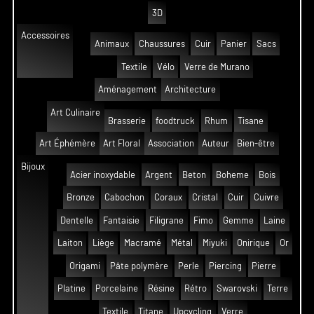
3D
Accessoires
Animaux
Chaussures
Cuir
Panier
Sacs
Textile
Vélo
Verre de Murano
Aménagement
Architecture
Art Culinaire
Brasserie
foodtruck
Rhum
Tisane
Art Éphémère
Art Floral
Association
Auteur
Bien-être
Bijoux
Acier inoxydable
Argent
Beton
Boheme
Bois
Bronze
Cabochon
Coraux
Cristal
Cuir
Cuivre
Dentelle
Fantaisie
Filigrane
Fimo
Gemme
Laine
Laiton
Liège
Macramé
Métal
Miyuki
Onirique
Or
Origami
Pâte polymère
Perle
Piercing
Pierre
Platine
Porcelaine
Résine
Rétro
Swarovski
Terre
Textile
Titane
Upcycling
Verre