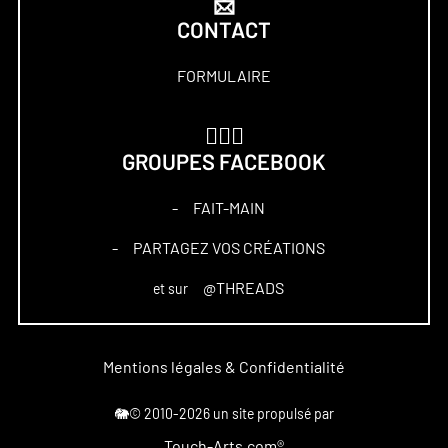
📩
CONTACT
FORMULAIRE
🏋🏻‍♀️
GROUPES FACEBOOK
FAIT-MAIN
–
PARTAGEZ VOS CRÉATIONS
–
@THREADS
et sur
Mentions légales & Confidentialité
🐘© 2010-2026 un site propulsé par
Touch-Arts.com®