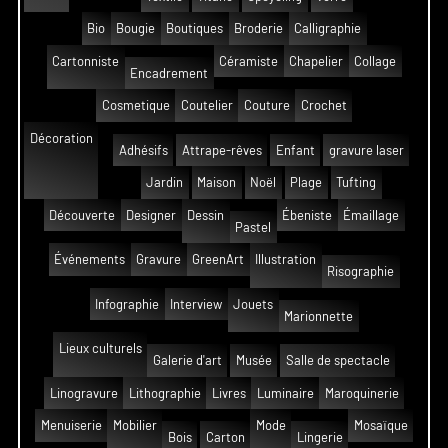
Bio
Bougie
Boutiques
Broderie
Calligraphie
Cartonniste
Céramiste
Chapelier
Collage
Encadrement
Cosmetique
Coutelier
Couture
Crochet
Décoration
Adhésifs
Attrape-rêves
Enfant
gravure laser
Jardin
Maison
Noël
Plage
Tufting
Découverte
Designer
Dessin
Ébeniste
Émaillage
Pastel
Événements
Gravure
GreenArt
Illustration
Risographie
Infographie
Interview
Jouets
Marionnette
Lieux culturels
Galerie d'art
Musée
Salle de spectacle
Linogravure
Lithographie
Livres
Luminaire
Maroquinerie
Menuiserie
Mobilier
Mode
Mosaïque
Bois
Carton
Lingerie