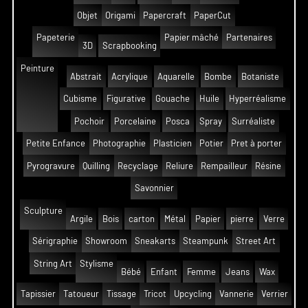
Objet
Origami
Papercraft
PaperCut
Papeterie
Papier mâché
Partenaires
3D
Scrapbooking
Peinture
Abstrait
Acrylique
Aquarelle
Bombe
Botaniste
Cubisme
Figurative
Gouache
Huile
Hyperréalisme
Pochoir
Porcelaine
Posca
Spray
Surréaliste
Petite Enfance
Photographie
Plasticien
Potier
Pret à porter
Pyrogravure
Quilling
Recyclage
Reliure
Rempailleur
Résine
Savonnier
Sculpture
Argile
Bois
carton
Métal
Papier
pierre
Verre
Sérigraphie
Showroom
Sneakarts
Steampunk
Street Art
String Art
Stylisme
Bébé
Enfant
Femme
Jeans
Wax
Tapissier
Tatoueur
Tissage
Tricot
Upcycling
Vannerie
Verrier