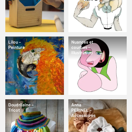
Lilou –
Nuances et
Peinture
courbes –
Illustration
Doudrilaine –
Anna
Tricot
PERINEL –
Accessoires