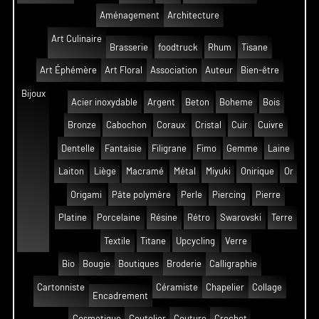
Aménagement
Architecture
Art Culinaire
Brasserie
foodtruck
Rhum
Tisane
Art Éphémère
Art Floral
Association
Auteur
Bien-être
Bijoux
Acier inoxydable
Argent
Beton
Boheme
Bois
Bronze
Cabochon
Coraux
Cristal
Cuir
Cuivre
Dentelle
Fantaisie
Filigrane
Fimo
Gemme
Laine
Laiton
Liège
Macramé
Métal
Miyuki
Onirique
Or
Origami
Pâte polymère
Perle
Piercing
Pierre
Platine
Porcelaine
Résine
Rétro
Swarovski
Terre
Textile
Titane
Upcycling
Verre
Bio
Bougie
Boutiques
Broderie
Calligraphie
Cartonniste
Céramiste
Chapelier
Collage
Encadrement
Cosmetique
Coutelier
Couture
Crochet