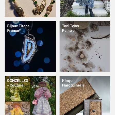
Bijoux Titane
Tani Telas –
France®
Peintre
DOMZELLES
Kimya –
– Couture
Maroquinerie