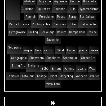
Abstrait
Acrylique
Aquarelle
Bombe
Botaniste
Cubisme
Figurative
Gouache
Huile
Hyperréalisme
Pochoir
Porcelaine
Posca
Spray
Surréaliste
Petite Enfance
Photographie
Plasticien
Potier
Pret à porter
Pyrogravure
Quilling
Recyclage
Reliure
Rempailleur
Résine
Savonnier
Sculpture
Argile
Bois
carton
Métal
Papier
pierre
Verre
Sérigraphie
Showroom
Sneakarts
Steampunk
Street Art
String Art
Stylisme
Bébé
Enfant
Femme
Jeans
Wax
Tapissier
Tatoueur
Tissage
Tricot
Upcycling
Vannerie
Verrier
Vitrailliste
🤟