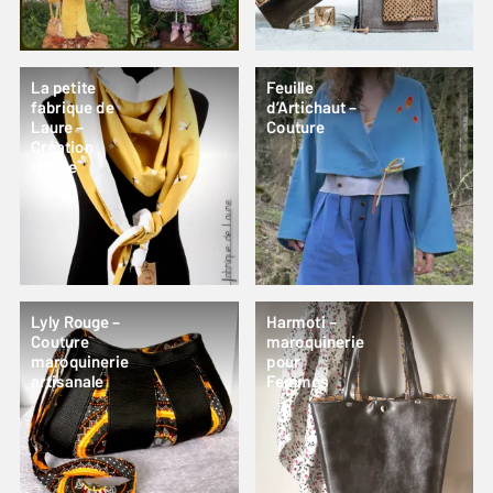
La petite
Feuille
fabrique de
d’Artichaut –
Laure –
Couture
Création
textile
Lyly Rouge –
Harmoti –
Couture
maroquinerie
maroquinerie
pour
artisanale
Femmes