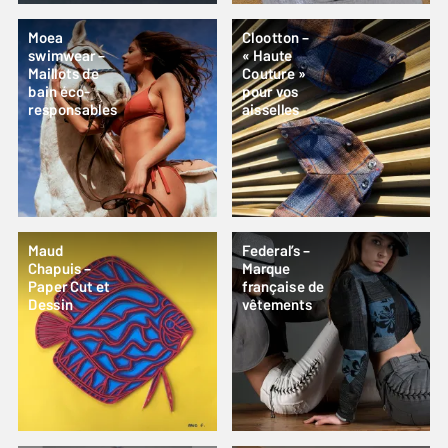
Moea
Clootton –
swimwear –
« Haute
Maillots de
Couture »
bain éco-
pour vos
responsables
aisselles
Maud
Federal’s –
Chapuis –
Marque
Paper Cut et
française de
Dessin
vêtements