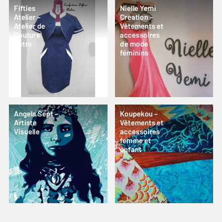
Fifties
Nielle Yemi
Atelier –
Creation –
Atelier de
Vêtements et
Couture
accessoires
Retro
de mode
féminins
Angela Sept –
Koupekou –
Artiste
Vêtements et
Visuelle
accessoires
femme et
enfant