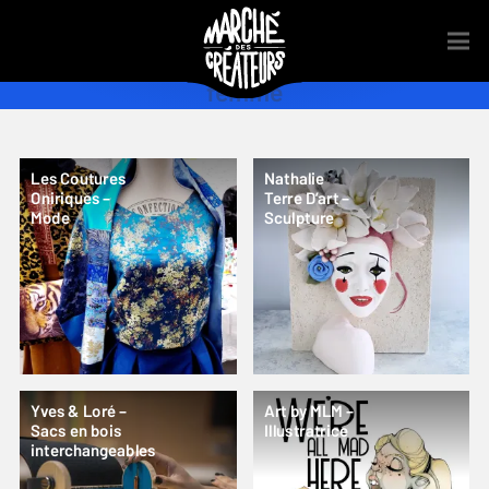
femme
Les Coutures
Nathalie
Oniriques –
Terre D’art –
Mode
Sculpture
Yves & Loré –
Art by MLM –
Sacs en bois
Illustratrice
interchangeables