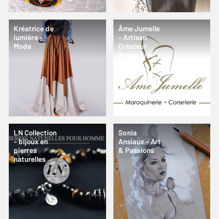
Kréatrice de
Âme Jumelle
lumière –
– Artisan
Mode
Créateur
Maroquinier
LN Collection
Sonia
– bijoux en
Ansiaux – Art
pierres
& Passions
naturelles