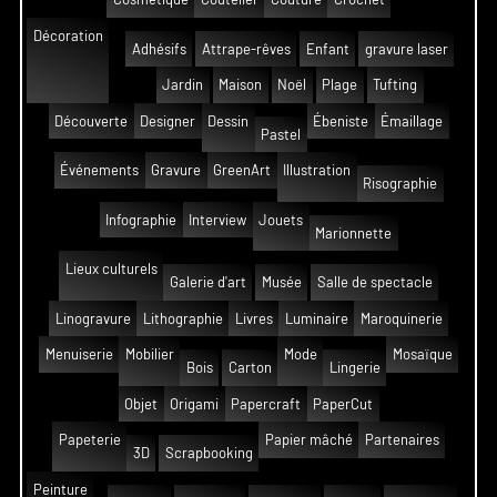
Décoration
Adhésifs
Attrape-rêves
Enfant
gravure laser
Jardin
Maison
Noël
Plage
Tufting
Découverte
Designer
Dessin
Ébeniste
Émaillage
Pastel
Événements
Gravure
GreenArt
Illustration
Risographie
Infographie
Interview
Jouets
Marionnette
Lieux culturels
Galerie d'art
Musée
Salle de spectacle
Linogravure
Lithographie
Livres
Luminaire
Maroquinerie
Menuiserie
Mobilier
Mode
Mosaïque
Bois
Carton
Lingerie
Objet
Origami
Papercraft
PaperCut
Papeterie
Papier mâché
Partenaires
3D
Scrapbooking
Peinture