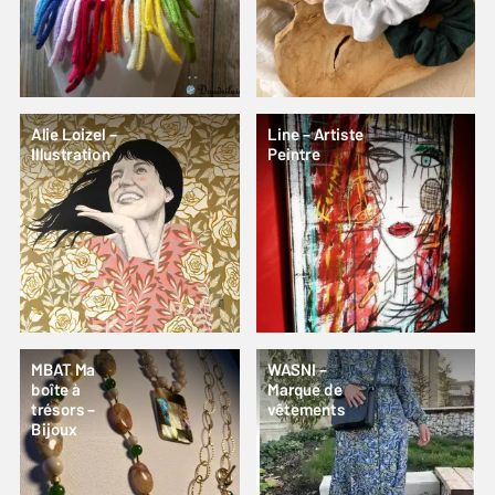
Alie Loizel –
Line – Artiste
Illustration
Peintre
MBAT Ma
WASNI –
boîte à
Marque de
trésors –
vêtements
Bijoux