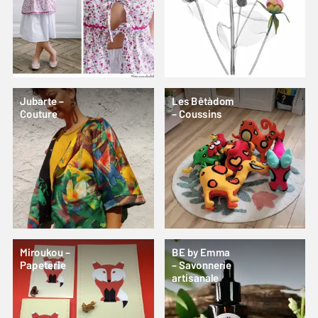
Jubarte –
Les Bêtàdom
Couture
– Coussins
Miroukou –
BE by Emma
Papeterie
– Savonnerie
artisanale