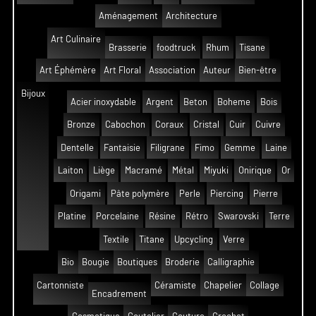
Aménagement
Architecture
Art Culinaire
Brasserie
foodtruck
Rhum
Tisane
Art Éphémère
Art Floral
Association
Auteur
Bien-être
Bijoux
Acier inoxydable
Argent
Beton
Boheme
Bois
Bronze
Cabochon
Coraux
Cristal
Cuir
Cuivre
Dentelle
Fantaisie
Filigrane
Fimo
Gemme
Laine
Laiton
Liège
Macramé
Métal
Miyuki
Onirique
Or
Origami
Pâte polymère
Perle
Piercing
Pierre
Platine
Porcelaine
Résine
Rétro
Swarovski
Terre
Textile
Titane
Upcycling
Verre
Bio
Bougie
Boutiques
Broderie
Calligraphie
Cartonniste
Céramiste
Chapelier
Collage
Encadrement