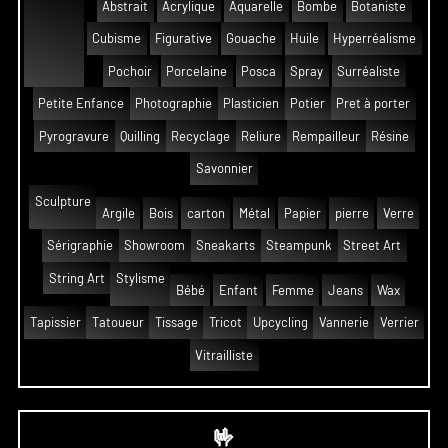
Abstrait
Acrylique
Aquarelle
Bombe
Botaniste
Cubisme
Figurative
Gouache
Huile
Hyperréalisme
Pochoir
Porcelaine
Posca
Spray
Surréaliste
Petite Enfance
Photographie
Plasticien
Potier
Pret à porter
Pyrogravure
Quilling
Recyclage
Reliure
Rempailleur
Résine
Savonnier
Sculpture
Argile
Bois
carton
Métal
Papier
pierre
Verre
Sérigraphie
Showroom
Sneakarts
Steampunk
Street Art
String Art
Stylisme
Bébé
Enfant
Femme
Jeans
Wax
Tapissier
Tatoueur
Tissage
Tricot
Upcycling
Vannerie
Verrier
Vitrailliste
🤟