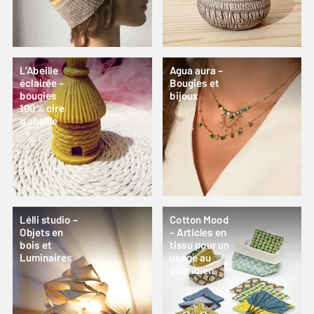
L’Abeille
Agua aura –
éclairée –
Bougies et
bougies
bijoux
100% cire
d’abeille
Lélli studio –
Cotton Mood
Objets en
– Articles en
bois et
tissu pour un
Luminaires
usage au
quotidien