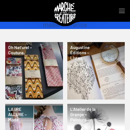
made in france
Oh Nat’urel –
Augustine
Couture
Éditions –
Livres
LAURE
L’Atelier de la
ALLURE –
Grange –
Mode
Peinture