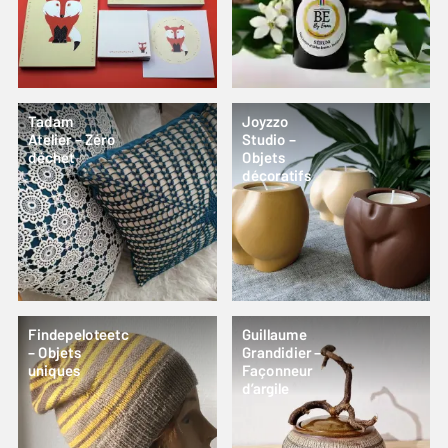
Tadam
Joyzzo
Atelier – Zéro
Studio –
déchet
Objets
décoratifs
Findepeloteetc
Guillaume
– Objets
Grandidier –
uniques
Façonneur
d’argile