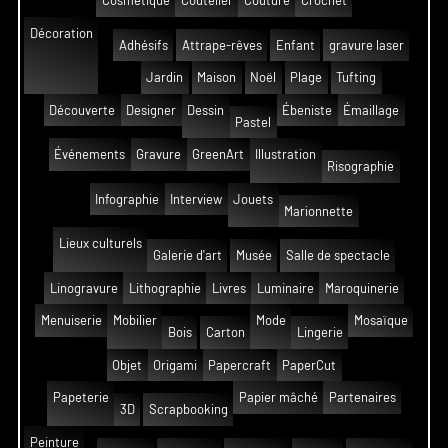
Cosmetique
Coutelier
Couture
Crochet
Décoration
Adhésifs
Attrape-rêves
Enfant
gravure laser
Jardin
Maison
Noël
Plage
Tufting
Découverte
Designer
Dessin
Ébeniste
Émaillage
Pastel
Événements
Gravure
GreenArt
Illustration
Risographie
Infographie
Interview
Jouets
Marionnette
Lieux culturels
Galerie d'art
Musée
Salle de spectacle
Linogravure
Lithographie
Livres
Luminaire
Maroquinerie
Menuiserie
Mobilier
Mode
Mosaïque
Bois
Carton
Lingerie
Objet
Origami
Papercraft
PaperCut
Papeterie
Papier mâché
Partenaires
3D
Scrapbooking
Peinture