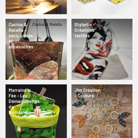
Cactus &
Stylartis –
Ratafia –
Créations
sacs, cabas
textiles
et
accessoires
Marraine la
Jlm Création
Fée – Les
– Couture
Démaquillettes
de
Normandie