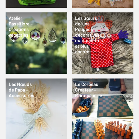
Atelier
Les Sœurs
Passiflore –
de lune –
Créations
Poupées
végétales
décoratives,
marionnettes
et plus
encore
Les Nœuds
Le Corbeau
de Papa –
Créateur –
Accessoires
Maroquinerie