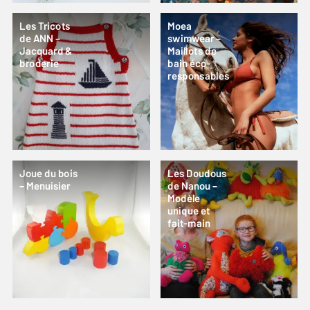
Les Tricots
Moea
de ANN –
swimwear –
Jacquard &
Maillots de
broderie
bain éco-
responsables
Joue du bois
Les Doudous
– Menuisier
de Nanou –
Modèle
unique et
fait-main