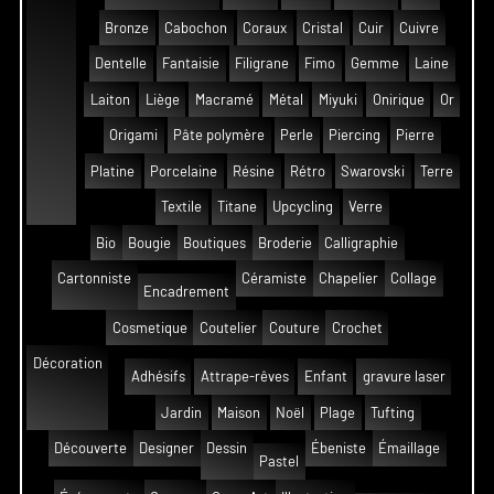
Bronze
Cabochon
Coraux
Cristal
Cuir
Cuivre
Dentelle
Fantaisie
Filigrane
Fimo
Gemme
Laine
Laiton
Liège
Macramé
Métal
Miyuki
Onirique
Or
Origami
Pâte polymère
Perle
Piercing
Pierre
Platine
Porcelaine
Résine
Rétro
Swarovski
Terre
Textile
Titane
Upcycling
Verre
Bio
Bougie
Boutiques
Broderie
Calligraphie
Cartonniste
Céramiste
Chapelier
Collage
Encadrement
Cosmetique
Coutelier
Couture
Crochet
Décoration
Adhésifs
Attrape-rêves
Enfant
gravure laser
Jardin
Maison
Noël
Plage
Tufting
Découverte
Designer
Dessin
Ébeniste
Émaillage
Pastel