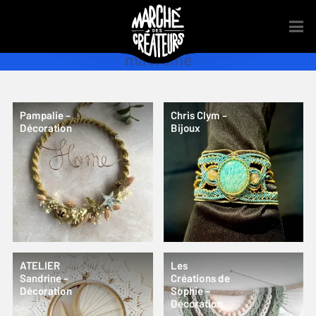
macramé
Pampalie –
Chris Clym –
Décoration
Bijoux
ATELIER
Les
Sandrine –
Créations de
Décoration
Sophie –
Décoration