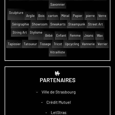
Savonnier
Sculpture
Argile
Bois
carton
Métal
Papier
pierre
Verre
Sérigraphie
Showroom
Sneakarts
Steampunk
Street Art
String Art
Stylisme
Bébé
Enfant
Femme
Jeans
Wax
Tapissier
Tatoueur
Tissage
Tricot
Upcycling
Vannerie
Verrier
Vitrailliste
🤟
PARTENAIRES
Ville de Strasbourg
–
Crédit Mutuel
–
LetStras
–