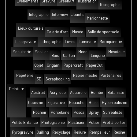
Événements
Gravure
GreenArt
Illustration
Risographie
Infographie
Interview
Jouets
Marionnette
Lieux culturels
Galerie d'art
Musée
Salle de spectacle
Linogravure
Lithographie
Livres
Luminaire
Maroquinerie
Menuiserie
Mobilier
Mode
Mosaïque
Bois
Carton
Lingerie
Objet
Origami
Papercraft
PaperCut
Papeterie
Papier mâché
Partenaires
3D
Scrapbooking
Peinture
Abstrait
Acrylique
Aquarelle
Bombe
Botaniste
Cubisme
Figurative
Gouache
Huile
Hyperréalisme
Pochoir
Porcelaine
Posca
Spray
Surréaliste
Petite Enfance
Photographie
Plasticien
Potier
Pret à porter
Pyrogravure
Quilling
Recyclage
Reliure
Rempailleur
Résine