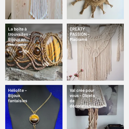
La boite à
CREATY
trouvailles –
PASSION –
Bijoux en
Macramé
macramé
Héliolite –
Val crée pour
Bijoux
vous – Objets
fantaisies
de
décoration