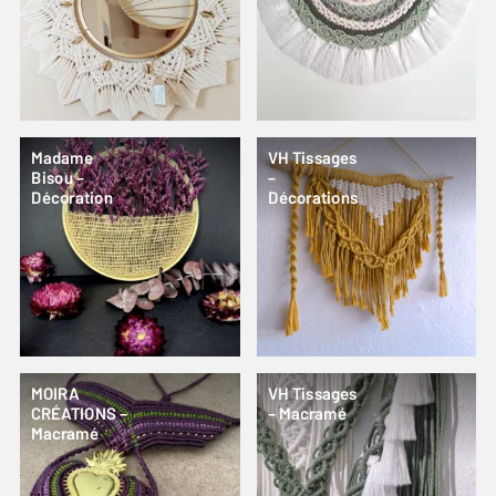
Madame
VH Tissages
Bisou –
–
Décoration
Décorations
MOIRA
VH Tissages
CRÉATIONS –
– Macramé
Macramé