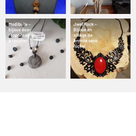
Modibulle –
Jwel’Rock –
bijoux éco-
Bijoux en
responsables
alliage de
à récolter
bronze sans
nickel