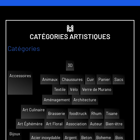
🙌
CATÉGORIES ARTISTIQUES
Catégories
3D
Accessoires
Animaux
Chaussures
Cuir
Panier
Sacs
Textile
Vélo
Verre de Murano
Aménagement
Architecture
Art Culinaire
Brasserie
foodtruck
Rhum
Tisane
Art Éphémère
Art Floral
Association
Auteur
Bien-être
Bijoux
Acier inoxydable
Argent
Beton
Boheme
Bois