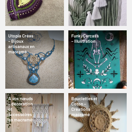
Utopia Créas
FunkyCarcass
– Bijoux
– Illustration
artisanaux en
macramé
A vos nœuds
Bouclettes et
– décoration
Coton –
et
Créations
accessoires
macramé
en macramé