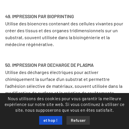
49. IMPRESSION PAR BIOPRINTING
Utilise des bioencres contenant des cellules vivantes pour
créer des tissus et des organes tridimensionnels sur un
substrat, souvent utilisée dans la bioingénierie et la
médecine régénérative.
50. IMPRESSION PAR DECHARGE DE PLASMA
Utilise des décharges électriques pour activer
chimiquement la surface d’un substrat et permettre
l’adhésion sélective de matériaux, souvent utilisée dans la
modification de surface et la création de revêtements
Nous utilisons des cookies pour vous garantir la meilleure
fonctionnels.
expérience sur notre site web. Si vous continuez à utiliser ce
site, nous supposerons que vous en êtes satisfait.
En espérant que cet article vous aura aidé pour vos
et hop !
Refuser
prochaines impressions !