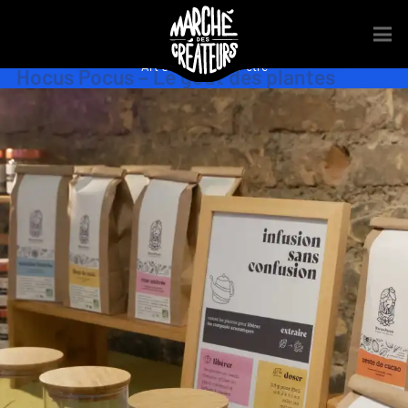
Art Culinaire
,
Bien-être
Hocus Pocus – Le goût des plantes