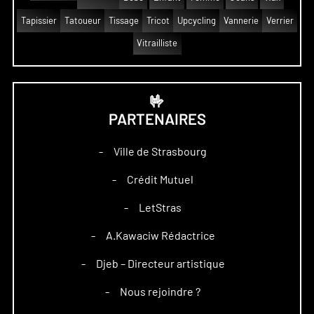
Tapissier
Tatoueur
Tissage
Tricot
Upcycling
Vannerie
Verrier
Vitrailliste
🤟
PARTENAIRES
Ville de Strasbourg
–
Crédit Mutuel
–
LetStras
–
A.Kawaciw Rédactrice
–
Djeb – Directeur artistique
–
Nous rejoindre ?
–