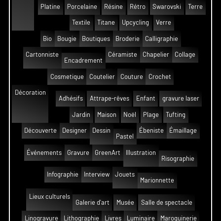
Platine
Porcelaine
Résine
Rétro
Swarovski
Terre
Textile
Titane
Upcycling
Verre
Bio
Bougie
Boutiques
Broderie
Calligraphie
Cartonniste
Céramiste
Chapelier
Collage
Encadrement
Cosmetique
Coutelier
Couture
Crochet
Décoration
Adhésifs
Attrape-rêves
Enfant
gravure laser
Jardin
Maison
Noël
Plage
Tufting
Découverte
Designer
Dessin
Ébeniste
Émaillage
Pastel
Événements
Gravure
GreenArt
Illustration
Risographie
Infographie
Interview
Jouets
Marionnette
Lieux culturels
Galerie d'art
Musée
Salle de spectacle
Linogravure
Lithographie
Livres
Luminaire
Maroquinerie