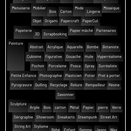
Menuiserie
Mobilier
Mode
Mosaïque
Bois
Carton
Lingerie
Objet
Origami
Papercraft
PaperCut
Papeterie
Papier mâché
Partenaires
3D
Scrapbooking
Peinture
Abstrait
Acrylique
Aquarelle
Bombe
Botaniste
Cubisme
Figurative
Gouache
Huile
Hyperréalisme
Pochoir
Porcelaine
Posca
Spray
Surréaliste
Petite Enfance
Photographie
Plasticien
Potier
Pret à porter
Pyrogravure
Quilling
Recyclage
Reliure
Rempailleur
Résine
Savonnier
Sculpture
Argile
Bois
carton
Métal
Papier
pierre
Verre
Sérigraphie
Showroom
Sneakarts
Steampunk
Street Art
String Art
Stylisme
Bébé
Enfant
Femme
Jeans
Wax