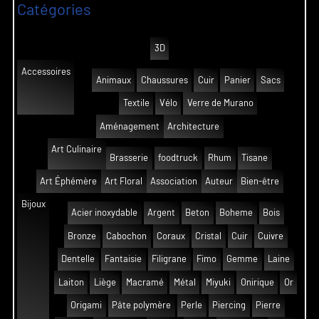
Catégories
3D
Accessoires
Animaux
Chaussures
Cuir
Panier
Sacs
Textile
Vélo
Verre de Murano
Aménagement
Architecture
Art Culinaire
Brasserie
foodtruck
Rhum
Tisane
Art Éphémère
Art Floral
Association
Auteur
Bien-être
Bijoux
Acier inoxydable
Argent
Beton
Boheme
Bois
Bronze
Cabochon
Coraux
Cristal
Cuir
Cuivre
Dentelle
Fantaisie
Filigrane
Fimo
Gemme
Laine
Laiton
Liège
Macramé
Métal
Miyuki
Onirique
Or
Origami
Pâte polymère
Perle
Piercing
Pierre