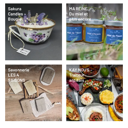
Sakura
MA REINE –
Candles –
Du miel et
Bougie
plus encore
Savonnerie
KAY NOU’S –
LES 4
Traiteur
SAISONS
antillais