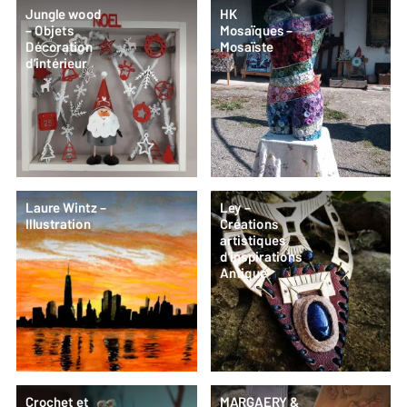
Jungle wood
HK
– Objets
Mosaïques –
Décoration
Mosaïste
d’intérieur
Laure Wintz –
Ley –
Illustration
Créations
artistiques
d’inspirations
Antique
Crochet et
MARGAERY &