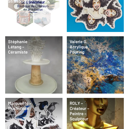
Strasbourg
Stéphanie
Valerie G.
Létang –
Acrylique
Céramiste
Pouring
Marguerite –
ROLY –
Illustration
Créateur –
Peintre –
Sculpteur