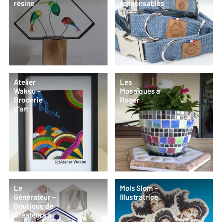
résine
responsables
Atelier
Les
Waksu –
Mosaïques à
Broderie
Roger
d’art
Le
Mols Slom –
Générateur –
Illustratrice
Boutique de
Créateurs à