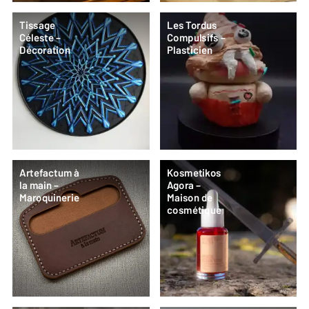
Tissage
Les Tordus
Céleste –
Compulsifs –
Décoration
Plasticien
Artefactum à
Kosmetikos
la main –
Agora –
Maroquinerie
Maison de
cosmétique