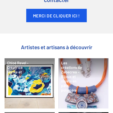
contacter
MERCI DE CLIQUER ICI !
Artistes et artisans à découvrir
Chloé Revel –
Les
Créatrice
créations de
textile et
Zabecrea –
Illustratrice
Bijoux et
objets en
pâte
polymère