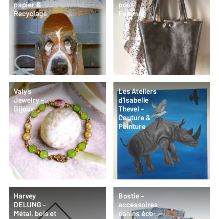
papier &
pour
Recyclage
Femmes
Valy’s
Les Ateliers
Jewelry –
d’Isabelle
Bijoux
Thevel –
Couture &
Peinture
Harvey
Bostie –
DELUNG –
accessoires
Métal, bois et
canins éco-