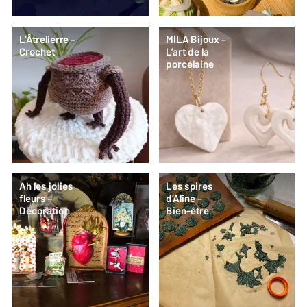
L’Âtrelierre –
MILA Bijoux –
Crochet
L’art de la
porcelaine
Ah les jolies
Les spires
fleurs –
d’Aline –
Décoration
Bien-être