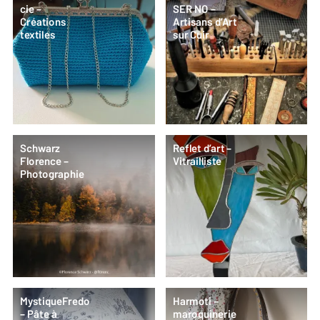
cie –
SER NO –
Créations
Artisans d’Art
textiles
sur Cuir
Schwarz
Reflet d’art –
Florence –
Vitrailliste
Photographie
MystiqueFredo
Harmoti –
– Pâte à
maroquinerie