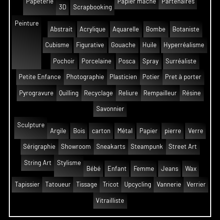
Papeterie
Papier mâché
Partenaires
3D
Scrapbooking
Peinture
Abstrait
Acrylique
Aquarelle
Bombe
Botaniste
Cubisme
Figurative
Gouache
Huile
Hyperréalisme
Pochoir
Porcelaine
Posca
Spray
Surréaliste
Petite Enfance
Photographie
Plasticien
Potier
Pret à porter
Pyrogravure
Quilling
Recyclage
Reliure
Rempailleur
Résine
Savonnier
Sculpture
Argile
Bois
carton
Métal
Papier
pierre
Verre
Sérigraphie
Showroom
Sneakarts
Steampunk
Street Art
String Art
Stylisme
Bébé
Enfant
Femme
Jeans
Wax
Tapissier
Tatoueur
Tissage
Tricot
Upcycling
Vannerie
Verrier
Vitrailliste