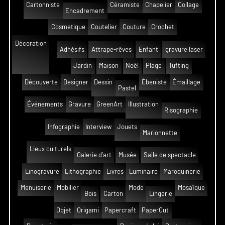
Cartonniste
Céramiste
Chapelier
Collage
Encadrement
Cosmetique
Coutelier
Couture
Crochet
Décoration
Adhésifs
Attrape-rêves
Enfant
gravure laser
Jardin
Maison
Noël
Plage
Tufting
Découverte
Designer
Dessin
Ébeniste
Émaillage
Pastel
Événements
Gravure
GreenArt
Illustration
Risographie
Infographie
Interview
Jouets
Marionnette
Lieux culturels
Galerie d'art
Musée
Salle de spectacle
Linogravure
Lithographie
Livres
Luminaire
Maroquinerie
Menuiserie
Mobilier
Mode
Mosaïque
Bois
Carton
Lingerie
Objet
Origami
Papercraft
PaperCut