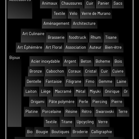
Animaux
Chaussures
Cuir
Panier
Sacs
Textile
Vélo
Verre de Murano
Aménagement
Architecture
Art Culinaire
Brasserie
foodtruck
Rhum
Tisane
Art Éphémère
Art Floral
Association
Auteur
Bien-être
Bijoux
Acier inoxydable
Argent
Beton
Boheme
Bois
Bronze
Cabochon
Coraux
Cristal
Cuir
Cuivre
Dentelle
Fantaisie
Filigrane
Fimo
Gemme
Laine
Laiton
Liège
Macramé
Métal
Miyuki
Onirique
Or
Origami
Pâte polymère
Perle
Piercing
Pierre
Platine
Porcelaine
Résine
Rétro
Swarovski
Terre
Textile
Titane
Upcycling
Verre
Bio
Bougie
Boutiques
Broderie
Calligraphie