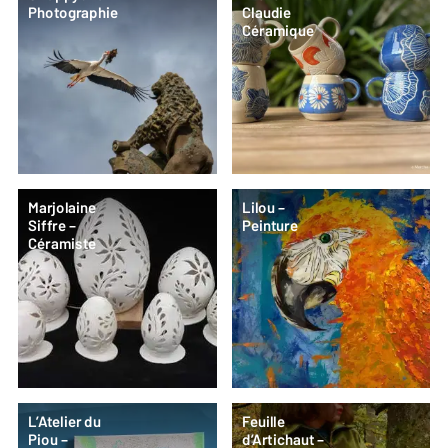
Photographie
Claudie
Céramique
Marjolaine
Lilou –
Siffre –
Peinture
Céramiste
L’Atelier du
Feuille
Piou –
d’Artichaut –