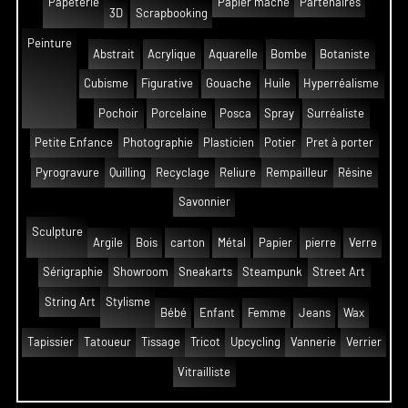
Papeterie
Papier mâché
Partenaires
3D
Scrapbooking
Peinture
Abstrait
Acrylique
Aquarelle
Bombe
Botaniste
Cubisme
Figurative
Gouache
Huile
Hyperréalisme
Pochoir
Porcelaine
Posca
Spray
Surréaliste
Petite Enfance
Photographie
Plasticien
Potier
Pret à porter
Pyrogravure
Quilling
Recyclage
Reliure
Rempailleur
Résine
Savonnier
Sculpture
Argile
Bois
carton
Métal
Papier
pierre
Verre
Sérigraphie
Showroom
Sneakarts
Steampunk
Street Art
String Art
Stylisme
Bébé
Enfant
Femme
Jeans
Wax
Tapissier
Tatoueur
Tissage
Tricot
Upcycling
Vannerie
Verrier
Vitrailliste