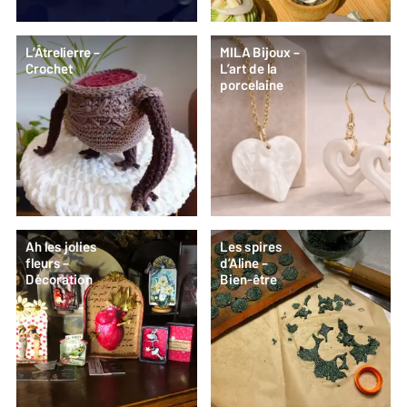
L’Âtrelierre –
MILA Bijoux –
Crochet
L’art de la
porcelaine
Ah les jolies
Les spires
fleurs –
d’Aline –
Décoration
Bien-être