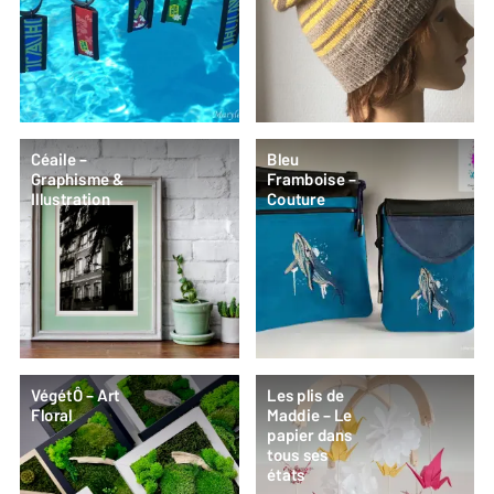
Céaile –
Bleu
Graphisme &
Framboise –
Illustration
Couture
VégétÔ – Art
Les plis de
Floral
Maddie – Le
papier dans
tous ses
états