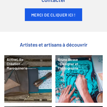
contacter
MERCI DE CLIQUER ICI !
Artistes et artisans à découvrir
ActiveLilie
Bruno Bosse
Création –
– Designer et
Maroquinerie
Photographe