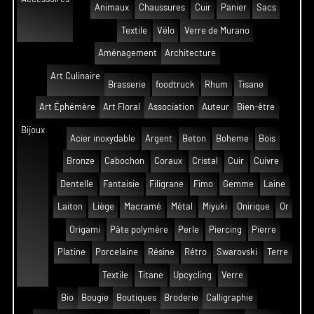
Animaux
Chaussures
Cuir
Panier
Sacs
Textile
Vélo
Verre de Murano
Aménagement
Architecture
Art Culinaire
Brasserie
foodtruck
Rhum
Tisane
Art Éphémère
Art Floral
Association
Auteur
Bien-être
Bijoux
Acier inoxydable
Argent
Beton
Boheme
Bois
Bronze
Cabochon
Coraux
Cristal
Cuir
Cuivre
Dentelle
Fantaisie
Filigrane
Fimo
Gemme
Laine
Laiton
Liège
Macramé
Métal
Miyuki
Onirique
Or
Origami
Pâte polymère
Perle
Piercing
Pierre
Platine
Porcelaine
Résine
Rétro
Swarovski
Terre
Textile
Titane
Upcycling
Verre
Bio
Bougie
Boutiques
Broderie
Calligraphie