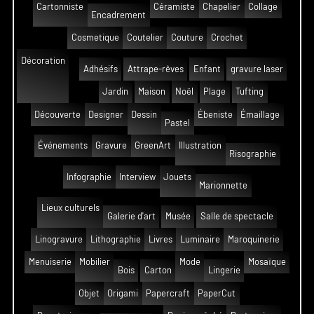
Cartonniste
Céramiste
Chapelier
Collage
Encadrement
Cosmetique
Coutelier
Couture
Crochet
Décoration
Adhésifs
Attrape-rêves
Enfant
gravure laser
Jardin
Maison
Noël
Plage
Tufting
Découverte
Designer
Dessin
Ébeniste
Émaillage
Pastel
Événements
Gravure
GreenArt
Illustration
Risographie
Infographie
Interview
Jouets
Marionnette
Lieux culturels
Galerie d'art
Musée
Salle de spectacle
Linogravure
Lithographie
Livres
Luminaire
Maroquinerie
Menuiserie
Mobilier
Mode
Mosaïque
Bois
Carton
Lingerie
Objet
Origami
Papercraft
PaperCut