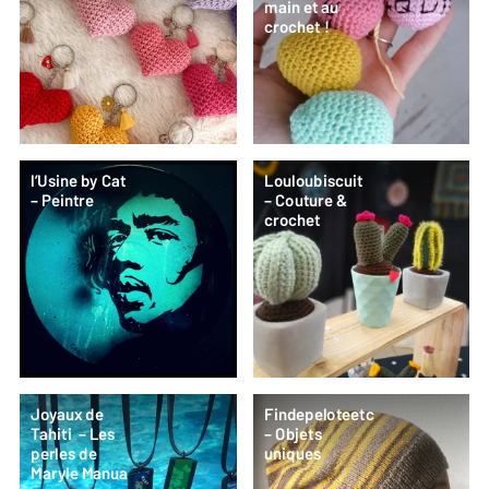
main et au
crochet !
l’Usine by Cat
Louloubiscuit
– Peintre
– Couture &
crochet
Joyaux de
Findepeloteetc
Tahiti – Les
– Objets
perles de
uniques
Maryle Manua