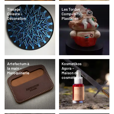
Tissage
Les Tordus
Céleste –
Compulsifs –
Décoration
Plasticien
Artefactum à
Kosmetikos
la main –
Agora –
Maroquinerie
Maison de
cosmétique