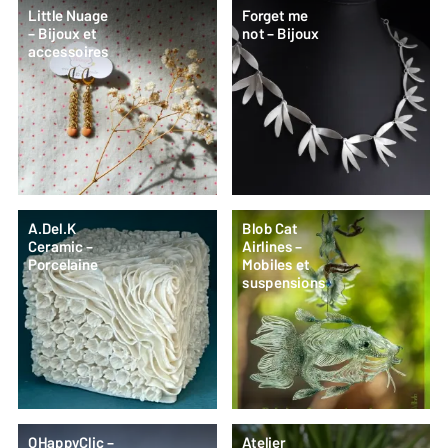
Little Nuage
Forget me
– Bijoux et
not – Bijoux
accessoires
A.Del.K
Blob Cat
Ceramic –
Airlines –
Porcelaine
Mobiles et
suspensions
OHappyClic –
Atelier