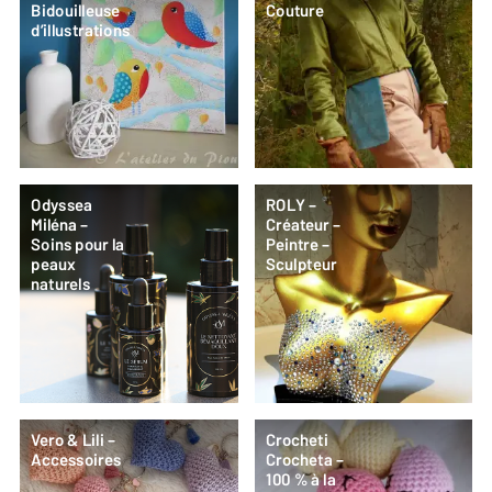
Bidouilleuse
Couture
d’illustrations
Odyssea
ROLY –
Miléna –
Créateur –
Soins pour la
Peintre –
peaux
Sculpteur
naturels
Vero & Lili –
Crocheti
Accessoires
Crocheta –
100 % à la