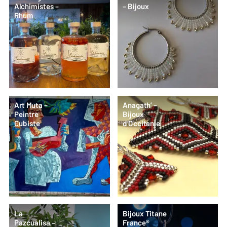
Alchimistes –
– Bijoux
Rhum
Art Muta –
Anagath’ –
Peintre
Bijoux
Cubiste
d’Occitanie
La
Bijoux Titane
Pazcualisa –
France®