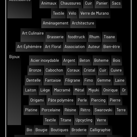
Animaux
Chaussures
Cuir
Panier
Sacs
Textile
Vélo
Verre de Murano
Aménagement
Architecture
Art Culinaire
Brasserie
foodtruck
Rhum
Tisane
Art Éphémère
Art Floral
Association
Auteur
Bien-être
Bijoux
Acier inoxydable
Argent
Beton
Boheme
Bois
Bronze
Cabochon
Coraux
Cristal
Cuir
Cuivre
Dentelle
Fantaisie
Filigrane
Fimo
Gemme
Laine
Laiton
Liège
Macramé
Métal
Miyuki
Onirique
Or
Origami
Pâte polymère
Perle
Piercing
Pierre
Platine
Porcelaine
Résine
Rétro
Swarovski
Terre
Textile
Titane
Upcycling
Verre
Bio
Bougie
Boutiques
Broderie
Calligraphie