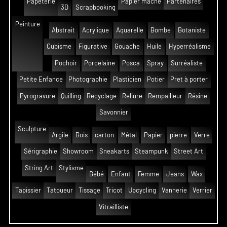
Papeterie
Papier mâché
Partenaires
3D
Scrapbooking
Peinture
Abstrait
Acrylique
Aquarelle
Bombe
Botaniste
Cubisme
Figurative
Gouache
Huile
Hyperréalisme
Pochoir
Porcelaine
Posca
Spray
Surréaliste
Petite Enfance
Photographie
Plasticien
Potier
Pret à porter
Pyrogravure
Quilling
Recyclage
Reliure
Rempailleur
Résine
Savonnier
Sculpture
Argile
Bois
carton
Métal
Papier
pierre
Verre
Sérigraphie
Showroom
Sneakarts
Steampunk
Street Art
String Art
Stylisme
Bébé
Enfant
Femme
Jeans
Wax
Tapissier
Tatoueur
Tissage
Tricot
Upcycling
Vannerie
Verrier
Vitrailliste