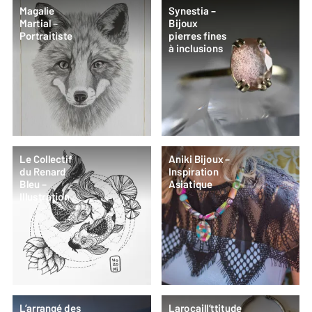
Magalie
Synestia –
Martial –
Bijoux
Portraitiste
pierres fines
à inclusions
Le Collectif
Aniki Bijoux –
du Renard
Inspiration
Bleu –
Asiatique
Illustration
L’arrangé des
Larocaill’ttitude