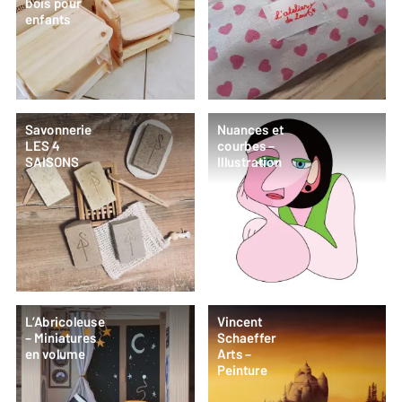
bois pour
enfants
Savonnerie
Nuances et
LES 4
courbes –
SAISONS
Illustration
L’Abricoleuse
Vincent
– Miniatures
Schaeffer
en volume
Arts –
Peinture