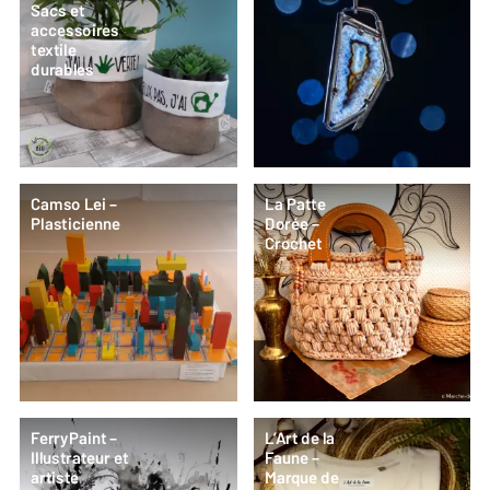
Sacs et
accessoires
textile
durables
Camso Lei –
La Patte
Plasticienne
Dorée –
Crochet
FerryPaint –
L’Art de la
Illustrateur et
Faune –
artiste
Marque de