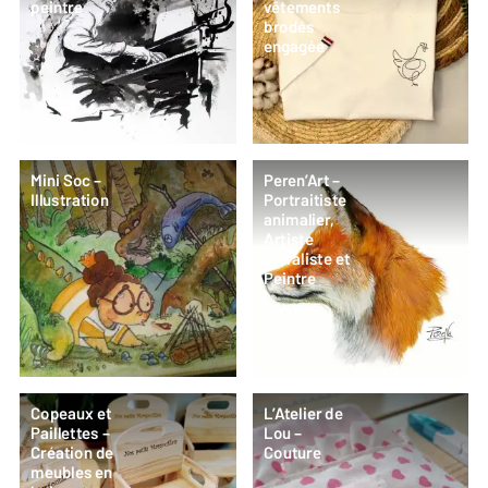
peintre
vêtements
brodés
engagée
Mini Soc –
Peren’Art –
Illustration
Portraitiste
animalier,
Artiste
muraliste et
Peintre
Copeaux et
L’Atelier de
Paillettes –
Lou –
Création de
Couture
meubles en