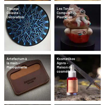
Tissage
Les Tordus
Céleste –
Compulsifs –
Décoration
Plasticien
Artefactum à
Kosmetikos
la main –
Agora –
Maroquinerie
Maison de
cosmétique