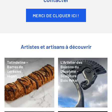
contacter
MERCI DE CLIQUER ICI !
Artistes et artisans à découvrir
Tatindeline –
L’Art’elier des
Barres de
Balcons du
céréales
Dauphiné –
vegan
Sculpture
Bois Métal