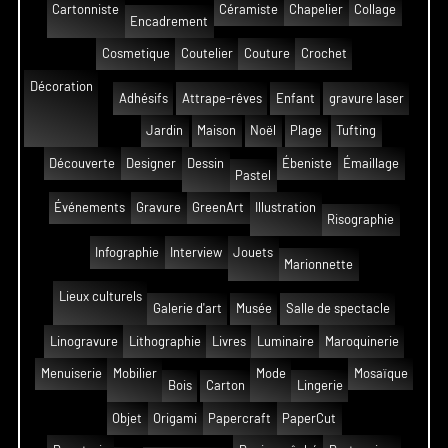
Cartonniste
Céramiste
Chapelier
Collage
Encadrement
Cosmetique
Coutelier
Couture
Crochet
Décoration
Adhésifs
Attrape-rêves
Enfant
gravure laser
Jardin
Maison
Noël
Plage
Tufting
Découverte
Designer
Dessin
Ébeniste
Émaillage
Pastel
Événements
Gravure
GreenArt
Illustration
Risographie
Infographie
Interview
Jouets
Marionnette
Lieux culturels
Galerie d'art
Musée
Salle de spectacle
Linogravure
Lithographie
Livres
Luminaire
Maroquinerie
Menuiserie
Mobilier
Mode
Mosaïque
Bois
Carton
Lingerie
Objet
Origami
Papercraft
PaperCut