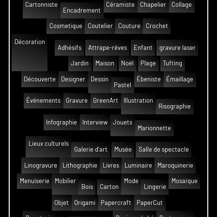
Cartonniste
Céramiste
Chapelier
Collage
Encadrement
Cosmetique
Coutelier
Couture
Crochet
Décoration
Adhésifs
Attrape-rêves
Enfant
gravure laser
Jardin
Maison
Noël
Plage
Tufting
Découverte
Designer
Dessin
Ébeniste
Émaillage
Pastel
Événements
Gravure
GreenArt
Illustration
Risographie
Infographie
Interview
Jouets
Marionnette
Lieux culturels
Galerie d'art
Musée
Salle de spectacle
Linogravure
Lithographie
Livres
Luminaire
Maroquinerie
Menuiserie
Mobilier
Mode
Mosaïque
Bois
Carton
Lingerie
Objet
Origami
Papercraft
PaperCut