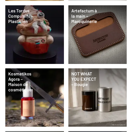
Les Tordus
Artefactum à
Compulsifs –
la main –
Plasticien
Maroquinerie
Kosmetikos
NOT WHAT
Agora –
YOU EXPECT
Maison de
– Bougie
cosmétique