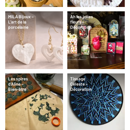
MILA Bijoux –
Ah les jolies
L’art de la
fleurs –
porcelaine
Décoration
Les spires
Tissage
d’Aline –
Céleste –
Bien-être
Décoration