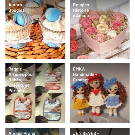
Aurora –
Bougies
Bougies
Histoire
d’Amour
Raggiz –
EMKA
Articles pour
Handmade –
Bébés,
Crochet
Enfants et
Parents
Aurana Prana
JE 2 SEVES –