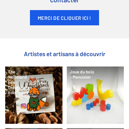
contacter
MERCI DE CLIQUER ICI !
Artistes et artisans à découvrir
The
Joue du bois
Woodland
– Menuisier
Fox –
Créations en
bois