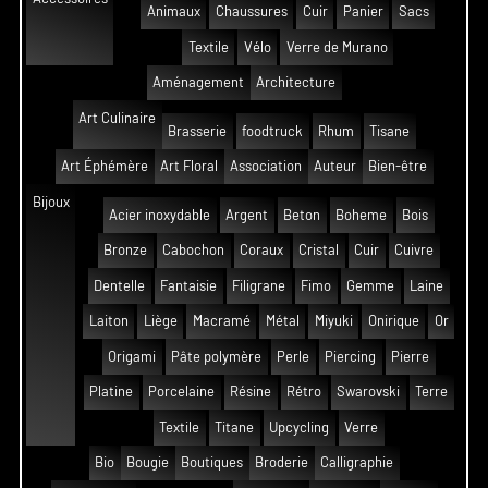
Animaux
Chaussures
Cuir
Panier
Sacs
Textile
Vélo
Verre de Murano
Aménagement
Architecture
Art Culinaire
Brasserie
foodtruck
Rhum
Tisane
Art Éphémère
Art Floral
Association
Auteur
Bien-être
Bijoux
Acier inoxydable
Argent
Beton
Boheme
Bois
Bronze
Cabochon
Coraux
Cristal
Cuir
Cuivre
Dentelle
Fantaisie
Filigrane
Fimo
Gemme
Laine
Laiton
Liège
Macramé
Métal
Miyuki
Onirique
Or
Origami
Pâte polymère
Perle
Piercing
Pierre
Platine
Porcelaine
Résine
Rétro
Swarovski
Terre
Textile
Titane
Upcycling
Verre
Bio
Bougie
Boutiques
Broderie
Calligraphie