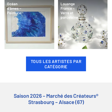
Océan
Louange
d’âmes –
France –
Peinture
Verre et
porcelaine
TOUS LES ARTISTES PAR
CATÉGORIE
Saison 2026 – Marché des Créateurs®
Strasbourg – Alsace (67)