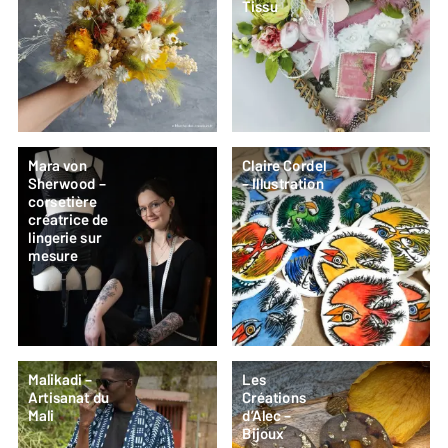
Tissu
Mara von
Claire Cordel
Sherwood –
– Illustration
corsetière
créatrice de
lingerie sur
mesure
Malikadi –
Les
Artisanat du
Créations
Mali
d’Alec –
Bijoux