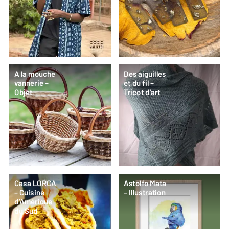
A la mouche
Des aiguilles
vannerie –
et du fil –
Objet
Tricot d’art
Casa LORCA
Astolfo Mata
– Cuisine
– Illustration
d’Amérique
du Sud