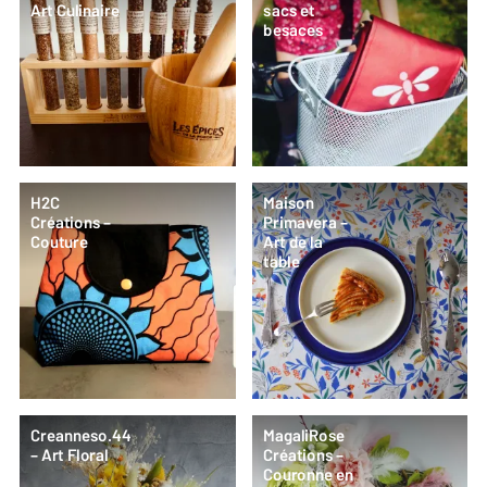
Art Culinaire
sacs et
besaces
H2C
Maison
Créations –
Primavera –
Couture
Art de la
table
Creanneso.44
MagaliRose
– Art Floral
Créations –
Couronne en