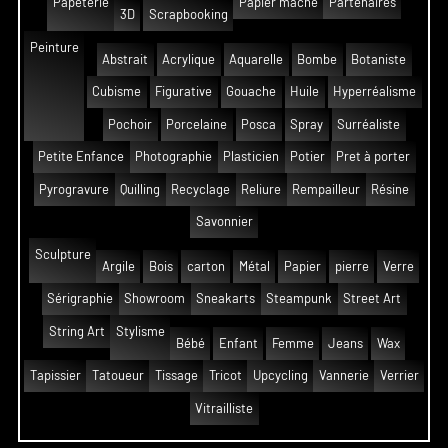
Papeterie
Papier mâché
Partenaires
3D
Scrapbooking
Peinture
Abstrait
Acrylique
Aquarelle
Bombe
Botaniste
Cubisme
Figurative
Gouache
Huile
Hyperréalisme
Pochoir
Porcelaine
Posca
Spray
Surréaliste
Petite Enfance
Photographie
Plasticien
Potier
Pret à porter
Pyrogravure
Quilling
Recyclage
Reliure
Rempailleur
Résine
Savonnier
Sculpture
Argile
Bois
carton
Métal
Papier
pierre
Verre
Sérigraphie
Showroom
Sneakarts
Steampunk
Street Art
String Art
Stylisme
Bébé
Enfant
Femme
Jeans
Wax
Tapissier
Tatoueur
Tissage
Tricot
Upcycling
Vannerie
Verrier
Vitrailliste