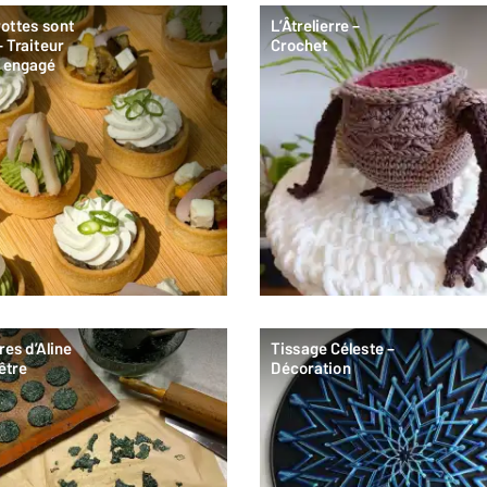
ottes sont
L’Âtrelierre –
– Traiteur
Crochet
t engagé
res d’Aline
Tissage Céleste –
être
Décoration