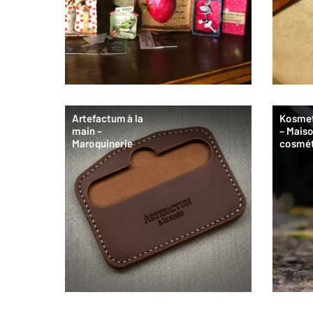
Artefactum à la
Kosmet
main –
– Mais
Maroquinerie
cosmét