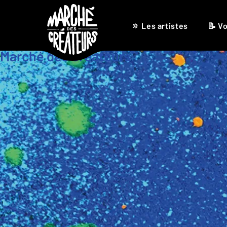
🔅 Les artistes
📝 Vo
Marché des Créateurs
®