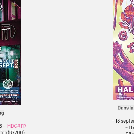
Dans la
ng
– 13 sept
6 –
MDC#117
– 1
ffen (67200)