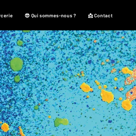
rcerie
😎 Qui sommes-nous ?
📩 Contact