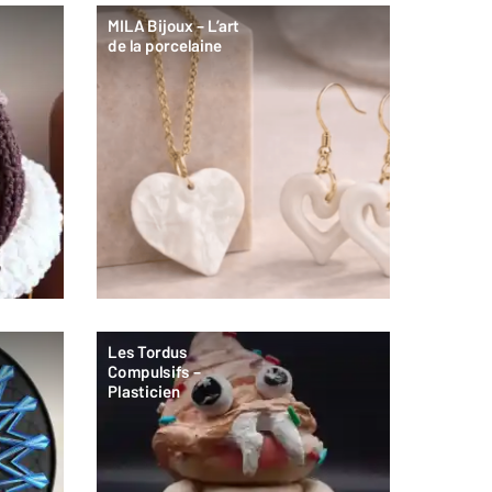
MILA Bijoux – L’art
de la porcelaine
Les Tordus
Compulsifs –
Plasticien