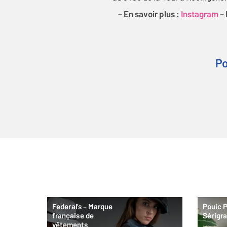
– En savoir plus :
Instagram
–
Po
Federal’s – Marque
Pouic P
française de
Sérigr
vêtements