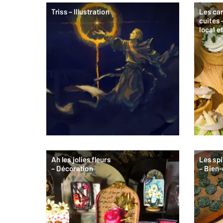
Triss – Illustration
Les car
cuites 
local e
Ah les jolies fleurs
Les spi
– Décoration
– Bien-