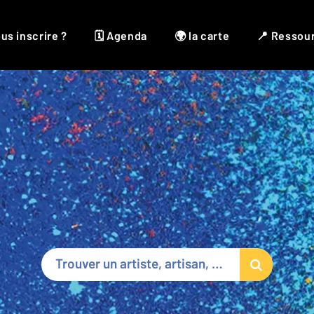
us inscrire ?
🗓 Agenda
🌍 la carte
📍 Ressou