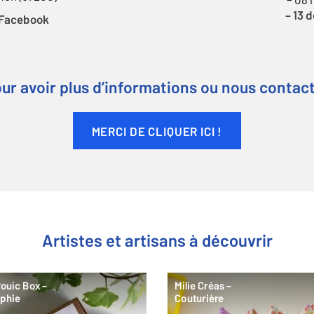
– 08
– 13 
Facebook
ur avoir plus d’informations ou nous contac
MERCI DE CLIQUER ICI !
Artistes et artisans à découvrir
ouic Box –
Milie Créas –
aphie
Couturière