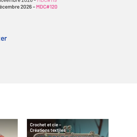
 novembre 2026 –
MDC#119
décembre 2026 –
MDC#120
ter
Crochet et cie –
Créations textiles